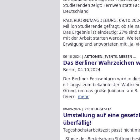
Studierenden zeigt: Fernweh statt Fa
Deutschland
PADERBORN/MAGDEBURG, 09.10.2024 –
Million Studierende gefragt, ob sie 
Das Ergebnis ist eindeutig: 27% sind 
mit der Arbeit starten werden. Weite
Erwägung und antworteten mit „ja, vi
06-10-2024 |
AKTIONEN, EVENTS, MESSEN ...
Das Berliner Wahrzeichen w
Berlin, 04.10.2024
Der Berliner Fernsehturm wird in die
ist längst zum bekanntesten Wahrzei
Grund, um das große Jubiläum am 3. 
feiern.
mehr
08-09-2024 |
RECHT & GESETZ
Umstellung auf eine gesetzl
überfällig!
Tageshöchstarbeitszeit passt nicht m
Studie der Bertelsmann Stiftung bestä