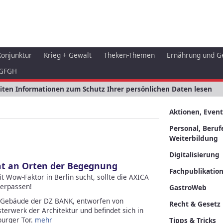
Konjunktur
Krieg + Gewalt
Theken-Themen
Ernährung und G
GFGH
eiten Informationen zum Schutz Ihrer persönlichen Daten lesen
Aktionen, Event
Personal, Beruf
Weiterbildung
Digitalisierung
ht an Orten der Begegnung
Fachpublikatio
 Wow-Faktor in Berlin sucht, sollte die AXICA
verpassen!
GastroWeb
 Gebäude der DZ BANK, entworfen von
Recht & Gesetz
sterwerk der Architektur und befindet sich in
urger Tor.
mehr
Tipps & Tricks