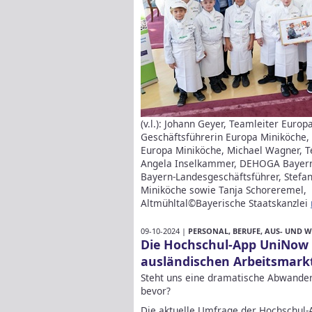
(v.l.): Johann Geyer, Teamleiter Euro
Geschäftsführerin Europa Miniköche, 
Europa Miniköche, Michael Wagner, Te
Angela Inselkammer, DEHOGA Bayern
Bayern-Landesgeschäftsführer, Stefan
Miniköche sowie Tanja Schoreremel, 
Altmühltal©Bayerische Staatskanzlei
09-10-2024 |
PERSONAL, BERUFE, AUS- UND 
Die Hochschul-App UniNow e
ausländischen Arbeitsmark
Steht uns eine dramatische Abwander
bevor?
Die aktuelle Umfrage der Hochschul-