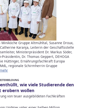
pa Miniköche Gruppe Altmühltal, Susanne Droux,
Catherine Karanja, Leiterin der Geschäftsstelle
amleiter, Ministerpräsident Dr. Markus Söder,
-Präsidentin, Dr. Thomas Geppert, DEHOGA
ie Hüttinger, Ernährungsfachkraft Europa
MdL, regionale Schirmherrin Gruppe
mehr
WEITERBILDUNG
nthüllt, wie viele Studierende den
t erobern wollen
ung von teuer ausgebildeten Fachkräften
App UniNow unter einer halben Million