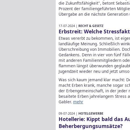
die Zukunftsfähigkeit", betont Sebastia
Prozent der familiengeführten Mitgl
Übergabe an die nächste Generation
17-07-2024 |
RECHT & GESETZ
Erbstreit: Welche Stressfa
Etwas vererbt zu bekommen, ist eigent
landläufige Meinung. Schließlich wi
Überschreibung von Immobilien. Doch 
Gedankens. Denn in vier von fünf Fäl
mit anderen Familienmitgliedern ode
flammen längst überwunden geglaubt
Jugendzeit wieder neu und jetzt umso 
Was sich kaum jemand klar macht: De
macht Erben krank, manche sogar sch
der Erbengemeinschaft, in der jeder n
besaitete Erben jahrelangem Stress a
Gabler.
mehr
09-07-2024 |
HOTELGEWERBE
Hotellerie: Kippt bald das 
Beherbergungsumsätze?