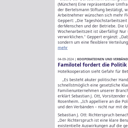
(München) Eine repräsentative Umfra
der Bertelsmann Stiftung bestätigt,
Arbeitnehmer wünschen sich mehr Fle
Geppert: „Die Tageshöchstarbeitszeit
derMenschen und der Betriebe. Die U
Wochenarbeitszeit ist überfällig! Nur
verwirklichen." Geppert ergänzt: „Dab
sondern um eine flexiblere Verteilung
mehr
04-09-2024 |
KOOPERATIONEN UND VERBÄND
Familotel fordert die Polit
Hotelkooperation sieht Gefahr für Bet
„Es besteht akuter politischer Handlu
schnellstmöglich eine gesetzliche Kl
Familienunternehmen unserer Branche
erklärt Sebastian J. Ott, Vorsitzender
Rosenheim. „Ich appelliere an die Pol
und den Verbänden – nicht nur mit de
Sebastian J. Ott: Richterspruch benac
„Der Richterspruch ist eine klare Ben
existentielle Auswirkungen auf die 