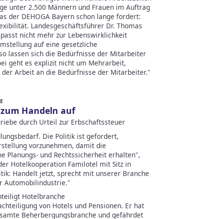
ge unter 2.500 Männern und Frauen im Auftrag
 was der DEHOGA Bayern schon lange fordert:
xibilität. Landesgeschäftsführer Dr. Thomas
 passt nicht mehr zur Lebenswirklichkeit
mstellung auf eine gesetzliche
 so lassen sich die Bedürfnisse der Mitarbeiter
ei geht es explizit nicht um Mehrarbeit,
 der Arbeit an die Bedürfnisse der Mitarbeiter."
E
ik zum Handeln auf
riebe durch Urteil zur Erbschaftssteuer
ngsbedarf. Die Politik ist gefordert,
arstellung vorzunehmen, damit die
 Planungs- und Rechtssicherheit erhalten",
 der Hotelkooperation Familotel mit Sitz in
itik: Handelt jetzt, sprecht mit unserer Branche
r Automobilindustrie."
hteiligt Hotelbranche
achteiligung von Hotels und Pensionen. Er hat
gesamte Beherbergungsbranche und gefährdet