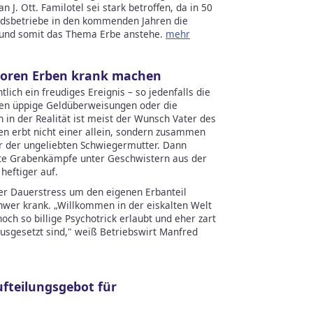
n J. Ott. Familotel sei stark betroffen, da in 50
iedsbetriebe in den kommenden Jahren die
 und somit das Thema Erbe anstehe.
mehr
ktoren Erben krank machen
lich ein freudiges Ereignis – so jedenfalls die
nken üppige Geldüberweisungen oder die
in der Realität ist meist der Wunsch Vater des
len erbt nicht einer allein, sondern zusammen
r der ungeliebten Schwiegermutter. Dann
e Grabenkämpfe unter Geschwistern aus der
heftiger auf.
r Dauerstress um den eigenen Erbanteil
wer krank. „Willkommen in der eiskalten Welt
och so billige Psychotrick erlaubt und eher zart
usgesetzt sind," weiß Betriebswirt Manfred
Aufteilungsgebot für