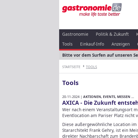
Gastronomie
Politik & Zukunft
Tools
Einkauf-Info
Anzeigen
Bitte vor dem Surfen auf unseren S
STARTSEITE
TOOLS
Tools
20-11-2024 |
AKTIONEN, EVENTS, MESSEN ...
AXICA - Die Zukunft entste
Wer nach einem Veranstaltungsort mit
Eventlocation am Pariser Platz nicht 
Diese außergewöhnliche Location im
Stararchitekt Frank Gehry, ist ein Mei
direkter Nachbarschaft zum Brandenb