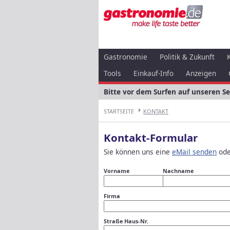
Gastronomie
Politik & Zukunft
Tools
Einkauf-Info
Anzeigen
Bitte vor dem Surfen auf unseren S
STARTSEITE
KONTAKT
Kontakt-Formular
Sie können uns eine
eMail senden
ode
Vorname
Nachname
Firma
Straße Haus-Nr.