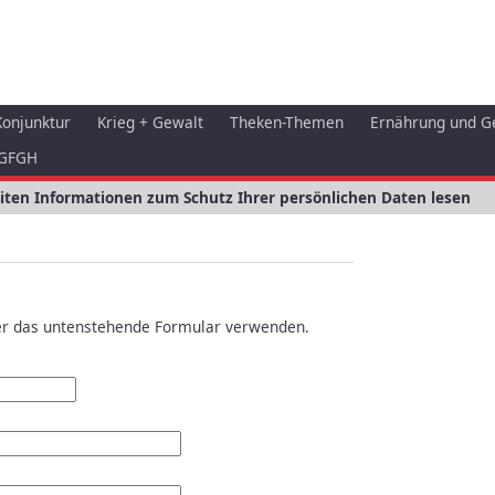
Konjunktur
Krieg + Gewalt
Theken-Themen
Ernährung und G
GFGH
eiten Informationen zum Schutz Ihrer persönlichen Daten lesen
r das untenstehende Formular verwenden.