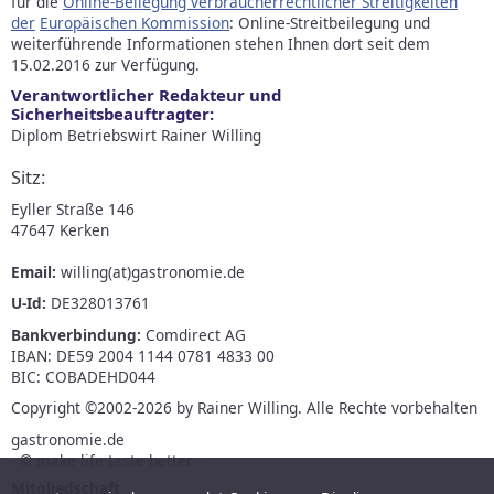
für die
Online-Beilegung verbraucherrechtlicher Streitigkeiten
der
Europäischen Kommission
: Online-Streitbeilegung und
weiterführende Informationen stehen Ihnen dort seit dem
15.02.2016 zur Verfügung.
Verantwortlicher Redakteur und
Sicherheitsbeauftragter:
Diplom Betriebswirt Rainer Willing
Sitz:
Eyller Straße 146
47647 Kerken
Email:
willing(at)gastronomie.de
U-Id:
DE328013761
Bankverbindung:
Comdirect AG
IBAN: DE59 2004 1144 0781 4833 00
BIC: COBADEHD044
Copyright ©2002-2026 by Rainer Willing. Alle Rechte vorbehalten
gastronomie.de
- © make life taste better -
Mitgliedschaft