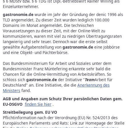
§ 6 MDStV bzw. § 6 TDG ist Dipl.-Betriebswirt Rainer Willing als
Einzelunternehmer.
gastronomie.de
wurde im Jahr der Gründung der denic 1996 als
TLD angemeldet. Zu dieser Zeit wurden lediglich 100.000
Domains im Monat angemeldet. Die technischen
Voraussetzungen zu dieser Zeit, mit der Online-Welt zu
kommunizieren, waren mit viel zu niedrigen Übertragungsraten
langwierig und sehr teuer. Dennoch war die erste selbst
gewählte Aufgabenstellung von
gastronomie.de
eine Jobbörse
und eine Objekt- und Pächterbörse.
Das Bundesministerium für Arbeit und Soziales unter dem
Bundesminister Franz Müntefering erkannte sehr bald die
Chancen für die Online-Vermittlung von Arbeitskräften. So
schloss sich
gastronomie.de
der Initiative "
Team
Arbeit für
Deutschland" an. Eine Initiative, die die
Anerkennung des
Ministers
fand.
AGB und Angaben zum Schutz Ihrer persönlichen Daten gem.
EU-DSGVO
finden Sie hier
.
Streitbeilegung gem. EU VO
Pflichtinformation nach der Verordnung (EU) Nr. 524/2013 des
Europäischen Parlaments und Rats: Link zur Homepage der Stelle