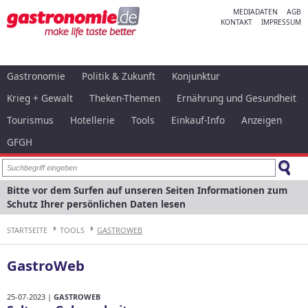
MEDIADATEN
AGB
KONTAKT
IMPRESSUM
Gastronomie
Politik & Zukunft
Konjunktur
Krieg + Gewalt
Theken-Themen
Ernährung und Gesundheit
Tourismus
Hotellerie
Tools
Einkauf-Info
Anzeigen
GFGH
Bitte vor dem Surfen auf unseren Seiten Informationen zum
Schutz Ihrer persönlichen Daten lesen
STARTSEITE
TOOLS
GASTROWEB
GastroWeb
25-07-2023 |
GASTROWEB