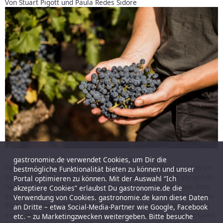
Von Stuart Pigott und Paula Redes Sidore
gastronomie.de verwendet Cookies, um Dir die
Pilzbefall ist und bleibt eine der größten Herausforderungen im
bestmögliche Funktionalität bieten zu können und unser
Bio-Weinbau. Verstärkt wird das zusätzlich durch eine steigende
Portal optimieren zu können. Mit der Auswahl “Ich
Nachfrage nach Bio-Weinen, nicht zuletzt resultierend aus dem
akzeptiere Cookies” erlaubst Du gastronomie.de die
ausgeprägten Öko-Bewusstsein der Verbraucher. Hier bieten die
Verwendung von Cookies. gastronomie.de kann diese Daten
PiWi-Rebsorten mit ihrer Widerstandsfähigkeit gegen Pilzbefall
an Dritte – etwa Social-Media-Partner wie Google, Facebook
einen neuen und coolen Weg für den Bio-Weinbau – und so spielt
etc. – zu Marketingzwecken weitergeben. Bitte besuche