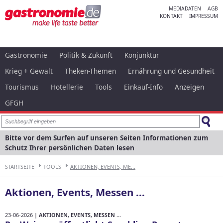
MEDIADATEN
AGB
KONTAKT
IMPRESSUM
Gastronomie
Politik & Zukunft
Konjunktur
Krieg + Gewalt
Theken-Themen
Ernährung und Gesundheit
Tourismus
Hotellerie
Tools
Einkauf-Info
Anzeigen
GFGH
Bitte vor dem Surfen auf unseren Seiten Informationen zum
Schutz Ihrer persönlichen Daten lesen
STARTSEITE
TOOLS
AKTIONEN, EVENTS, ME...
Aktionen, Events, Messen ...
23-06-2026 |
AKTIONEN, EVENTS, MESSEN ...