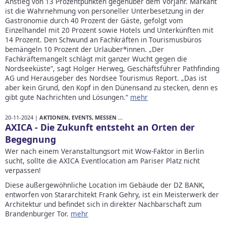
Anstieg von 13 Prozentpunkten gegenüber dem Vorjahr. Markant
ist die Wahrnehmung von personeller Unterbesetzung in der
Gastronomie durch 40 Prozent der Gäste, gefolgt vom
Einzelhandel mit 20 Prozent sowie Hotels und Unterkünften mit
14 Prozent. Den Schwund an Fachkräften in Tourismusbüros
bemängeln 10 Prozent der Urlauber*innen. „Der
Fachkräftemangelt schlägt mit ganzer Wucht gegen die
Nordseeküste“, sagt Holger Herweg, Geschäftsführer Pathfinding
AG und Herausgeber des Nordsee Tourismus Report. „Das ist
aber kein Grund, den Kopf in den Dünensand zu stecken, denn es
gibt gute Nachrichten und Lösungen.“
mehr
20-11-2024 |
AKTIONEN, EVENTS, MESSEN ...
AXICA - Die Zukunft entsteht an Orten der
Begegnung
Wer nach einem Veranstaltungsort mit Wow-Faktor in Berlin
sucht, sollte die AXICA Eventlocation am Pariser Platz nicht
verpassen!
Diese außergewöhnliche Location im Gebäude der DZ BANK,
entworfen von Stararchitekt Frank Gehry, ist ein Meisterwerk der
Architektur und befindet sich in direkter Nachbarschaft zum
Brandenburger Tor.
mehr