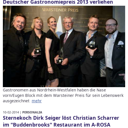
Deutscher Gastronomiepreis 2013 verliehen
Gastronomen aus Nordrhein-Westfalen haben die Nase
vorn/Eugen Block mit dem Warsteiner Preis für sein Lebenswerk
ausgezeichnet
mehr
10-02-2014 |
PERSONALIA
Sternekoch Dirk Seiger löst Christian Scharrer
im "Buddenbrooks" Restaurant im A-ROSA