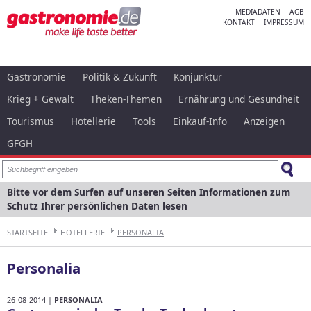
MEDIADATEN
AGB
KONTAKT
IMPRESSUM
Gastronomie
Politik & Zukunft
Konjunktur
Krieg + Gewalt
Theken-Themen
Ernährung und Gesundheit
Tourismus
Hotellerie
Tools
Einkauf-Info
Anzeigen
GFGH
Bitte vor dem Surfen auf unseren Seiten Informationen zum
Schutz Ihrer persönlichen Daten lesen
STARTSEITE
HOTELLERIE
PERSONALIA
Personalia
26-08-2014 |
PERSONALIA