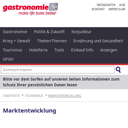
MEDIADATEN
AGB
KONTAKT
IMPRESSUM
Gastronomie
Politik & Zukunft
Konjunktur
Krieg + Gewalt
Theken-Themen
Ernährung und Gesundheit
Tourismus
Hotellerie
Tools
Einkauf-Info
Anzeigen
GFGH
Bitte vor dem Surfen auf unseren Seiten Informationen zum
Schutz Ihrer persönlichen Daten lesen
STARTSEITE
TOURISMUS
MARKTENTWICKLUNG
Marktentwicklung