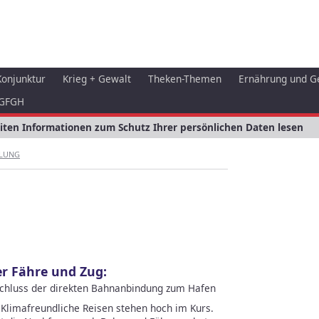
Konjunktur
Krieg + Gewalt
Theken-Themen
Ernährung und G
GFGH
eiten Informationen zum Schutz Ihrer persönlichen Daten lesen
LUNG
er Fähre und Zug:
schluss der direkten Bahnanbindung zum Hafen
Klimafreundliche Reisen stehen hoch im Kurs.