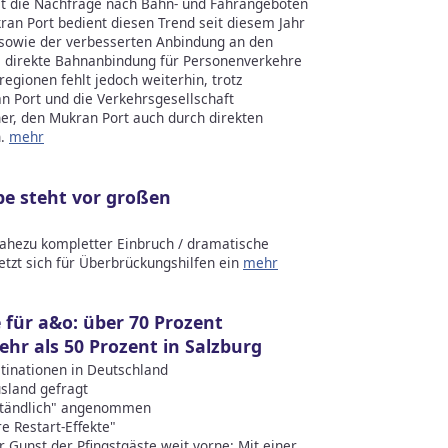
st die Nachfrage nach Bahn- und Fährangeboten
ran Port bedient diesen Trend seit diesem Jahr
 sowie der verbesserten Anbindung an den
ne direkte Bahnanbindung für Personenverkehre
egionen fehlt jedoch weiterhin, trotz
n Port und die Verkehrsgesellschaft
r, den Mukran Port auch durch direkten
n.
mehr
pe steht vor großen
 nahezu kompletter Einbruch / dramatische
tzt sich für Überbrückungshilfen ein
mehr
für a&o: über 70 Prozent
hr als 50 Prozent in Salzburg
tinationen in Deutschland
usland gefragt
rständlich" angenommen
 Restart-Effekte"
 Gunst der Pfingstgäste weit vorne: Mit einer