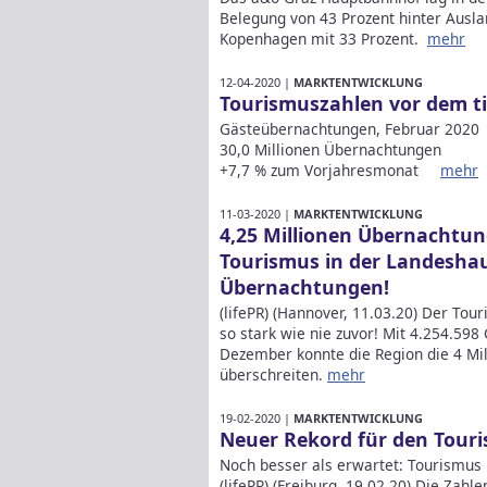
Belegung von 43 Prozent hinter Auslan
Kopenhagen mit 33 Prozent.
mehr
12-04-2020 |
MARKTENTWICKLUNG
Tourismuszahlen vor dem ti
Gästeübernachtungen, Februar 20
30,0 Millionen Übernachtungen
+7,7 % zum Vorjahresmonat
mehr
11-03-2020 |
MARKTENTWICKLUNG
4,25 Millionen Übernachtun
Tourismus in der Landeshau
Übernachtungen!
(lifePR) (Hannover, 11.03.20) Der To
so stark wie nie zuvor! Mit 4.254.59
Dezember konnte die Region die 4 Mil
überschreiten.
mehr
19-02-2020 |
MARKTENTWICKLUNG
Neuer Rekord für den Tour
Noch besser als erwartet: Tourismus
(lifePR) (Freiburg, 19.02.20) Die Zah