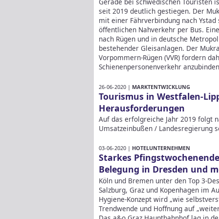
Gerade bei schwedischen Touristen i
seit 2019 deutlich gestiegen. Der Muk
mit einer Fährverbindung nach Ystad
öffentlichen Nahverkehr per Bus. Ei
nach Rügen und in deutsche Metropolr
bestehender Gleisanlagen. Der Mukra
Vorpommern-Rügen (VVR) fordern dahe
Schienenpersonenverkehr anzubinde
26-06-2020 |
MARKTENTWICKLUNG
Tourismus in Westfalen-Lip
Herausforderungen
Auf das erfolgreiche Jahr 2019 folgt
Umsatzeinbußen / Landesregierung se
03-06-2020 |
HOTELUNTERNEHMEN
Starkes Pfingstwochenende 
Belegung in Dresden und me
Köln und Bremen unter den Top 3-Des
Salzburg, Graz und Kopenhagen im A
Hygiene-Konzept wird „wie selbstve
Trendwende und Hoffnung auf „weitere
Das a&o Graz Hauptbahnhof lag in der