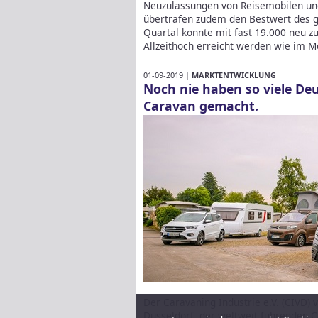
Neuzulassungen von Reisemobilen un
übertrafen zudem den Bestwert des 
Quartal konnte mit fast 19.000 neu 
Allzeithoch erreicht werden wie im 
01-09-2019 |
MARKTENTWICKLUNG
Noch nie haben so viele De
Caravan gemacht.
Der Caravaning Industrie e.V. (CIVD)
Düsseldorf, der weltweit führenden 