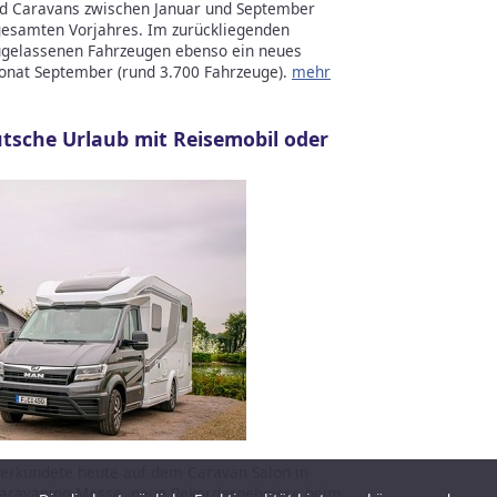
d Caravans zwischen Januar und September
gesamten Vorjahres. Im zurückliegenden
zugelassenen Fahrzeugen ebenso ein neues
Monat September (rund 3.700 Fahrzeuge).
mehr
utsche Urlaub mit Reisemobil oder
 verkündete heute auf dem Caravan Salon in
Caravaning-Messe, neue Rekordergebnisse beim