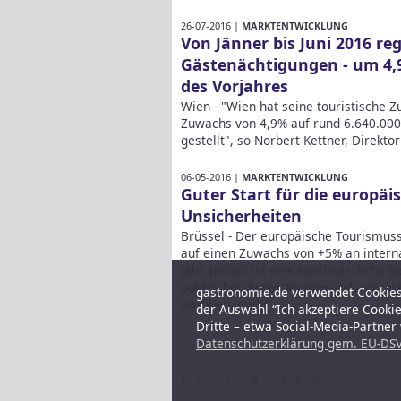
26-07-2016 |
MARKTENTWICKLUNG
Von Jänner bis Juni 2016 reg
Gästenächtigungen - um 4,
des Vorjahres
Wien - "Wien hat seine touristische 
Zuwachs von 4,9% auf rund 6.640.000
gestellt", so Norbert Kettner, Direkt
06-05-2016 |
MARKTENTWICKLUNG
Guter Start für die europäi
Unsicherheiten
Brüssel - Der europäische Tourismusse
auf einen Zuwachs von +5% an interna
Jahr. Jedoch ist eine kontinuierlich
politischen Entwicklungen erforderlich
gastronomie.de verwendet Cookies,
ausüben.
mehr
der Auswahl “Ich akzeptiere Cooki
Dritte – etwa Social-Media-Partne
Datenschutzerklärung gem. EU-DSV
1
2
3
4
5
6
7
8
9
10