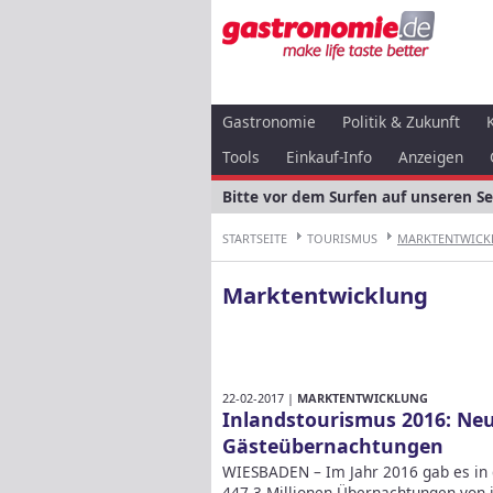
Gastronomie
Politik & Zukunft
Tools
Einkauf-Info
Anzeigen
Bitte vor dem Surfen auf unseren S
STARTSEITE
TOURISMUS
MARKTENTWICK
Marktentwicklung
22-02-2017 |
MARKTENTWICKLUNG
Inlandstourismus 2016: Neu
Gäste­über­nachtungen
WIESBADEN – Im Jahr 2016 gab es in
447,3 Millionen Übernachtungen von 