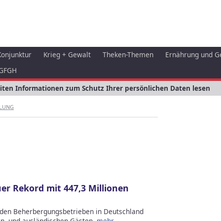
Konjunktur
Krieg + Gewalt
Theken-Themen
Ernährung und G
GFGH
eiten Informationen zum Schutz Ihrer persönlichen Daten lesen
LUNG
er Rekord mit 447,3 Millionen
 den Beherbergungsbetrieben in Deutschland
in- und ausländischen Gästen.
mehr