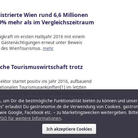
istrierte Wien rund 6,6 Millionen
9% mehr als im Vergleichszeitraum
Zugkraft im ersten Halbjahr 2016 mit einem
 Gästenächtigungen erneut unter Beweis
or des WienTourismus.
mehr
sche Tourismuswirtschaft trotz
ktor startet positiv ins Jahr 2016, aufbauend
tionalen Tourismusankünften[1] im letzten
e Beobachtung der derzeitigen ökonomischen und
, die einen starken Einfluss auf den Sektor
 um Dir die bestmögliche Funktionalität bieten zu können und unser 
es” erlaubst Du gastronomie.de die Verwendung von Cookies. gastro
r wie Google, Facebook etc. – zu Marketingzwecken weitergeben. Bitt
GO für weitere Informationen
.
Ich akzeptiere Cookies