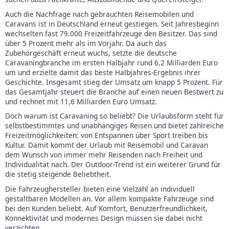
Auch die Nachfrage nach gebrauchten Reisemobilen und
Caravans ist in Deutschland erneut gestiegen. Seit Jahresbeginn
wechselten fast 79.000 Freizeitfahrzeuge den Besitzer. Das sind
über 5 Prozent mehr als im Vorjahr. Da auch das
Zubehörgeschäft erneut wuchs, setzte die deutsche
Caravaningbranche im ersten Halbjahr rund 6,2 Milliarden Euro
um und erzielte damit das beste Halbjahres-Ergebnis ihrer
Geschichte. Insgesamt stieg der Umsatz um knapp 5 Prozent. Für
das Gesamtjahr steuert die Branche auf einen neuen Bestwert zu
und rechnet mit 11,6 Milliarden Euro Umsatz.
Doch warum ist Caravaning so beliebt? Die Urlaubsform steht für
selbstbestimmtes und unabhängiges Reisen und bietet zahlreiche
Freizeitmöglichkeiten: von Entspannen über Sport treiben bis
Kultur. Damit kommt der Urlaub mit Reisemobil und Caravan
dem Wunsch von immer mehr Reisenden nach Freiheit und
Individualität nach. Der Outdoor-Trend ist ein weiterer Grund für
die stetig steigende Beliebtheit.
Die Fahrzeughersteller bieten eine Vielzahl an individuell
gestaltbaren Modellen an. Vor allem kompakte Fahrzeuge sind
bei den Kunden beliebt. Auf Komfort, Benutzerfreundlichkeit,
Konnektivität und modernes Design müssen sie dabei nicht
verzichten.