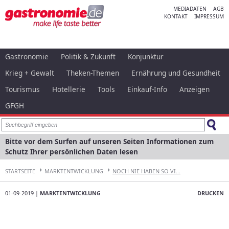
MEDIADATEN
AGB
KONTAKT
IMPRESSUM
Gastronomie
Politik & Zukunft
Konjunktur
Krieg + Gewalt
Theken-Themen
Ernährung und Gesundheit
Tourismus
Hotellerie
Tools
Einkauf-Info
Anzeigen
GFGH
Bitte vor dem Surfen auf unseren Seiten Informationen zum
Schutz Ihrer persönlichen Daten lesen
STARTSEITE
MARKTENTWICKLUNG
NOCH NIE HABEN SO VI...
01-09-2019 |
MARKTENTWICKLUNG
DRUCKEN