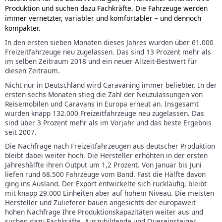
Produktion und suchen dazu Fachkräfte. Die Fahrzeuge werden
immer vernetzter, variabler und komfortabler – und dennoch
kompakter.
In den ersten sieben Monaten dieses Jahres wurden über 61.000
Freizeitfahrzeuge neu zugelassen. Das sind 13 Prozent mehr als
im selben Zeitraum 2018 und ein neuer Allzeit-Bestwert für
diesen Zeitraum.
Nicht nur in Deutschland wird Caravaning immer beliebter. In der
ersten sechs Monaten stieg die Zahl der Neuzulassungen von
Reisemobilen und Caravans in Europa erneut an. Insgesamt
wurden knapp 132.000 Freizeitfahrzeuge neu zugelassen. Das
sind über 3 Prozent mehr als im Vorjahr und das beste Ergebnis
seit 2007.
Die Nachfrage nach Freizeitfahrzeugen aus deutscher Produktion
bleibt dabei weiter hoch. Die Hersteller erhöhten in der ersten
Jahreshälfte ihren Output um 1,2 Prozent. Von Januar bis Juni
liefen rund 68.500 Fahrzeuge vom Band. Fast die Hälfte davon
ging ins Ausland. Der Export entwickelte sich rückläufig, bleibt
mit knapp 29.000 Einheiten aber auf hohem Niveau. Die meisten
Hersteller und Zulieferer bauen angesichts der europaweit
hohen Nachfrage Ihre Produktionskapazitäten weiter aus und
suchen dazu Fachkräfte, Auszubildende und Quereinsteiger.