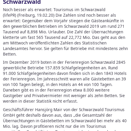
Schwarzwald
Noch besser als erwartet: Tourismus im Schwarzwald
(lifePR) (Freiburg, 19.02.20) Die Zahlen sind noch besser als
erwartet: Gegenüber dem Vorjahr stiegen die Gästeankünfte in
den gewerblichen Betrieben im Schwarzwald 2019 um rund 271
Tausend auf 8,898 Mio.
Urlauber. Die Zahl der Übernachtungen
kletterte um fast 565 Tausend auf 22,772 Mio. Das geht aus den
am Mittwoch veröffentlichten Zahlen des Statistischen
Landesamtes hervor. Sie gelten für Betriebe mit mindestens zehn
Betten.
Im Dezember 2019 boten in der Ferienregion Schwarzwald 2845
gewerbliche Betriebe 157.859 Schlafgelegenheiten an. Rund
91.000 Schlafgelegenheiten davon finden sich in den 1843 Hotels
der Ferienregion. Im Jahresschnitt waren alle Gästebetten an 39
von 100 Tagen belegt, in den Hotels an 44 von 100 Tagen.
Daneben gibt es in der Ferienregion etwa 8.000 weitere
Gastgeber und Privatvermieter mit weniger als zehn Betten. Sie
werden in dieser Statistik nicht erfasst.
Geschäftsführer Hansjörg Mair von der Schwarzwald Tourismus
GmbH geht deshalb davon aus, dass „die Gesamtzahl der
Übernachtungen in Gästebetten im Schwarzwald bei mehr als 40
Mio. lag. Davon profitieren nicht nur die im Tourismus