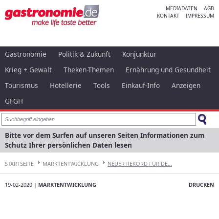
MEDIADATEN
AGB
KONTAKT
IMPRESSUM
Gastronomie
Politik & Zukunft
Konjunktur
Krieg + Gewalt
Theken-Themen
Ernährung und Gesundheit
Tourismus
Hotellerie
Tools
Einkauf-Info
Anzeigen
GFGH
Bitte vor dem Surfen auf unseren Seiten Informationen zum
Schutz Ihrer persönlichen Daten lesen
STARTSEITE
MARKTENTWICKLUNG
NEUER REKORD FÜR DE...
19-02-2020 |
MARKTENTWICKLUNG
DRUCKEN