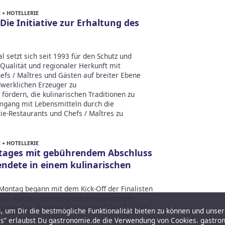
+ HOTELLERIE
Die Initiative zur Erhaltung des
al setzt sich seit 1993 für den Schutz und
Qualität und regionaler Herkunft mit
fs / Maîtres und Gästen auf breiter Ebene
andwerklichen Erzeuger zu
 fördern, die kulinarischen Traditionen zu
mgang mit Lebensmitteln durch die
ie-Restaurants und Chefs / Maîtres zu
+ HOTELLERIE
 Stages mit gebührendem Abschluss
endete in einem kulinarischen
 Montag begann mit dem Kick-Off der Finalisten
 Mal wurden die sechs der Presse und der
n einer Creative Stage der sechs Titelanwärter
 um Dir die bestmögliche Funktionalität bieten zu können und unser 
es” erlaubst Du gastronomie.de die Verwendung von Cookies. gastro