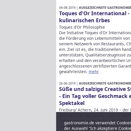
04-08-2019 |
AUSGEZEICHNETE GASTRONOMIE 
Toques d'Or International - 
kulinarischen Erbes
Toques d'Or Philosophie
Die Initiative Toques d'Or Internation
die Förderung von Lebensmitteln von 
seinem Netzwerk von Restaurants, Che
ein. Ziel ist es, die traditionellen h
unterstützen, Qualitätserzeugnisse zu
erhalten und den verantwortlichen U
angeschlossenen zertifizierten Garant
gewährleisten.
mehr
26-06-2019 |
AUSGEZEICHNETE GASTRONOMIE 
Süße und salzige Creative
- Ein Tag voller Geschmack 
Spektakel
Freiburg/ Achern, 24. Juni 2019 – der
von Patissier des Jahres. Zum ersten
Öffentlichkeit vorgestellt. Gefolgt vo
gastronomie.de verwendet Cookies,
von Koch des Jahres.
mehr
der Auswahl “Ich akzeptiere Cooki