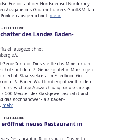
roße Freude auf der Nordseeinsel Norderney:
euen Ausgabe des Gourmetführers Gault&Millau
 Punkten ausgezeichnet.
mehr
+ HOTELLERIE
chafter des Landes Baden-
fiziell ausgezeichnet
berg e.V.
Genießerland. Dies stellte das Ministerium
schutz mit dem 7. Genussgipfel in Münsingen
n erhob Staatssekretärin Friedlinde Gurr-
nom e. V. Baden-Württemberg offiziell in den
, eine wichtige Auszeichnung für die einzige
als 500 Meister des Gastgewerbes zählt und
 und das Kochhandwerk als baden-
t.
mehr
+ HOTELLERIE
eröffnet neues Restaurant in
eues Restaurant in Regensburg - Das Aska