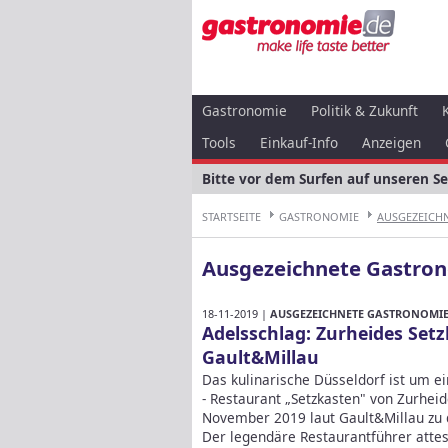
Gastronomie
Politik & Zukunft
Tools
Einkauf-Info
Anzeigen
Bitte vor dem Surfen auf unseren S
STARTSEITE
GASTRONOMIE
AUSGEZEICHN
Ausgezeichnete Gastron
18-11-2019 |
AUSGEZEICHNETE GASTRONOMIE 
Adelsschlag: Zurheides Set
Gault&Millau
Das kulinarische Düsseldorf ist um e
- Restaurant „Setzkasten" von Zurheid
November 2019 laut Gault&Millau zu 
Der legendäre Restaurantführer atte