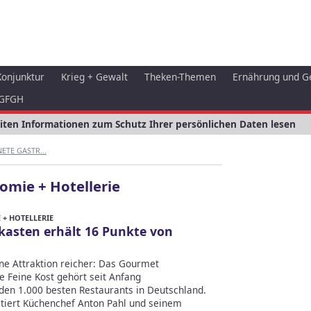
Konjunktur
Krieg + Gewalt
Theken-Themen
Ernährung und G
GFGH
eiten Informationen zum Schutz Ihrer persönlichen Daten lesen
ETE GASTR...
omie + Hotellerie
+ HOTELLERIE
zkasten erhält 16 Punkte von
ine Attraktion reicher: Das Gourmet
e Feine Kost gehört seit Anfang
den 1.000 besten Restaurants in Deutschland.
stiert Küchenchef Anton Pahl und seinem