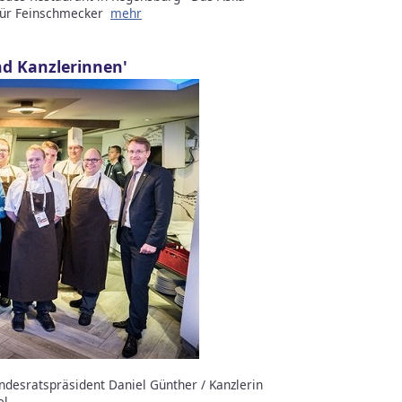
 für Feinschmecker
mehr
nd Kanzlerinnen'
ndesratspräsident Daniel Günther / Kanzlerin
el