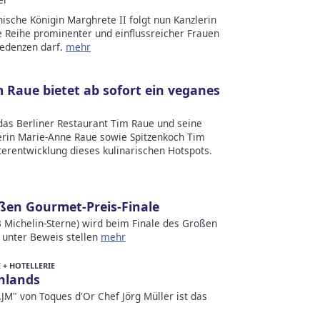
nische Königin Marghrete II folgt nun Kanzlerin
ne Reihe prominenter und einflussreicher Frauen
redenzen darf.
mehr
 Raue bietet ab sofort ein veganes
 das Berliner Restaurant Tim Raue und seine
erin Marie-Anne Raue sowie Spitzenkoch Tim
terentwicklung dieses kulinarischen Hotspots.
ßen Gourmet-Preis-Finale
 Michelin-Sterne) wird beim Finale des Großen
 unter Beweis stellen
mehr
+ HOTELLERIE
hlands
„JM" von Toques d'Or Chef Jörg Müller ist das