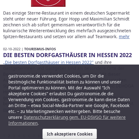
Das einzige Sterne-Restaurant in einem deutschen Supermarkt
steht unter neuer Führung. Egor Hopp und Maximilian Schmidt
zeichnen sich ab sofort gemeinsam verantwortlich für die
kulinarische Weiterentwicklung des mehrfach ausgezeichneten
Spitzen-Restaurants und setzen vor allem auf Teamwork.
mehr
02-10-2022 |
TOURISMUS-INFOS
DIE BESTEN DORFGASTHÄUSER IN HESSEN 2022
„Die besten Dorfgasthäuser in Hessen 2022"
und ihre
Gastgeberinnen und Gastgeber sind als besondere Orte der
Begegnung durch eine Fachjury gekürt worden. Mit dieser
gastronomie.de verwendet Cookies, um Dir die
Auszeichnung rückt der Wettbewerb, der von der Hessischen
bestmögliche Funktionalität bieten zu können und unser
Staatskanzlei und dem Hotel- und Gastronomieverband DEHOGA
Portal optimieren zu können. Mit der Auswahl “Ich
Hessen initiiert und getragen wurde, den besonderen
akzeptiere Cookies” erlaubst Du gastronomie.de die
gesellschaftlichen Wert der Gasthäuser im ländlichen Raum
Verwendung von Cookies. gastronomie.de kann diese Daten
bereits zum zweiten Mal in den Mittelpunkt der Aufmerksamkeit.
an Dritte – etwa Social-Media-Partner wie Google, Facebook
mehr
etc. – zu Marketingzwecken weitergeben. Bitte besuche
unsere
Datenschutzerklärung gem. EU-DSVGO für weitere
Informationen
.
Ich akzeptiere Cookies
1
2
3
4
5
6
7
8
9
10
11
12
13
14
15
16