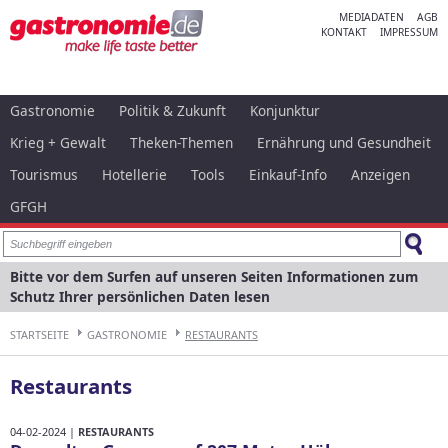
MEDIADATEN
AGB
KONTAKT
IMPRESSUM
Gastronomie
Politik & Zukunft
Konjunktur
Krieg + Gewalt
Theken-Themen
Ernährung und Gesundheit
Tourismus
Hotellerie
Tools
Einkauf-Info
Anzeigen
GFGH
Bitte vor dem Surfen auf unseren Seiten Informationen zum
Schutz Ihrer persönlichen Daten lesen
STARTSEITE
GASTRONOMIE
RESTAURANTS
Restaurants
04-02-2024 |
RESTAURANTS