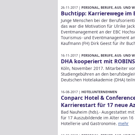
26-11-2017 |
PERSONAL, BERUFE, AUS- UND 
Buchtipp: Karrierewege i
Junge Menschen bei der Berufsorienti
das war die Motivation für Ulrike Jac
Eventmanagement an der EBC Hochsch
Tourismus- und Eventmanagement an 
Kaufmann (FH) Dirk Geest für ihr B
16-11-2017 |
PERSONAL, BERUFE, AUS- UND 
DHA kooperiert mit ROBIN
Köln, November 2017. Mitarbeiter vo
Studiengebühren an den berufsbegle
Deutschen Hotelakademie (DHA) tei
16-08-2017 |
HOTELUNTERNEHMEN
Conparc Hotel & Conferenc
Karrierestart für 17 neue A
Bad Nauheim (hds).- Ausgestattet mit 
für 17 Auszubildende im Alter von 16 
Hotellerie und Gastronomie.
mehr