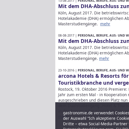
13-08-2017 |
PERSONAL, BERUFE, AUS- UND 
Mit dem DHA-Abschluss zu
Köln, August 2017. Die betriebswirts
Hotelakademie (DHA) ermöglichen Ab
Masterstudiengänge.
mehr
08-08-2017 |
PERSONAL, BERUFE, AUS- UND 
Mit dem DHA-Abschluss zu
Köln, August 2017. Die betriebswirts
Hotelakademie (DHA) ermöglichen Ab
Masterstudiengänge.
mehr
23-10-2016 |
PERSONAL, BERUFE, AUS- UND 
arcona Hotels & Resorts fö
Touristikbranche und verg
Rostock, 19. Oktober 2016 Premiere:
Jahr zum ersten Mal - in Kooperation
ausgeschrieben und diesen Platz nun 
dem Dualstudiengang „Hotel & Touri
in den kommenden eineinhalb Jahren 
gastronomie.de verwendet Cookies,
mehr
der Auswahl “Ich akzeptiere Cooki
Dritte – etwa Social-Media-Partne