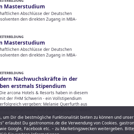
WEITERBILDUNG
m Masterstudium
chaftlichen Abschlüsse der Deutschen
solventen den direkten Zugang in MBA-
WEITERBILDUNG
m Masterstudium
chaftlichen Abschlüsse der Deutschen
solventen den direkten Zugang in MBA-
WEITERBILDUNG
rdern Nachwuchskräfte in der
eben erstmals Stipendium
 Die arcona Hotels & Resorts haben in diesem
 mit der FHM Schwerin - ein Vollstipendium
erfolgreich vergeben: Melanie Querfurth aus
smusmanagement" wird die Möglichkeit haben,
intensiv mit arcona zusammen zu arbeiten.
 um Dir die bestmögliche Funktionalität bieten zu können und unser 
es” erlaubst Du gastronomie.de die Verwendung von Cookies. gastro
r wie Google, Facebook etc. – zu Marketingzwecken weitergeben. Bitt