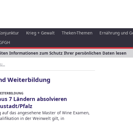
Konjunktur
Krieg + Gewalt
Theken-Themen
Ernährung und G
GFGH
eiten Informationen zum Schutz Ihrer persönlichen Daten lesen
...
und Weiterbildung
WEITERBILDUNG
us 7 Ländern absolvieren
ustadt/Pfalz
g auf das angesehene Master of Wine Examen,
ifikation in der Weinwelt gilt, in