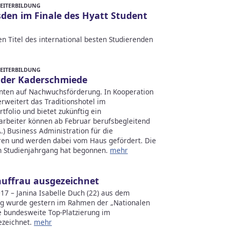
WEITERBILDUNG
en im Finale des Hyatt Student
n Titel des international besten Studierenden
WEITERBILDUNG
 der Kaderschmiede
hnten auf Nachwuchsförderung. In Kooperation
rweitert das Traditionshotel im
folio und bietet zukünftig ein
tarbeiter können ab Februar berufsbegleitend
.) Business Administration für die
ren und werden dabei vom Haus gefördert. Die
n Studienjahrgang hat begonnen.
mehr
auffrau ausgezeichnet
17 – Janina Isabelle Duch (22) aus dem
ig wurde gestern im Rahmen der „Nationalen
e bundesweite Top-Platzierung im
ezeichnet.
mehr