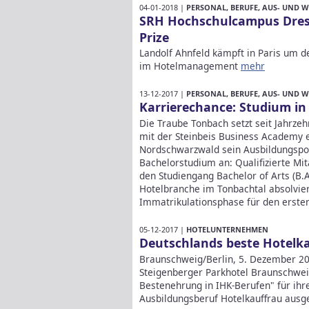
04-01-2018 |
PERSONAL, BERUFE, AUS- UND 
SRH Hochschulcampus Dresd
Prize
Landolf Ahnfeld kämpft in Paris um de
im Hotelmanagement
mehr
13-12-2017 |
PERSONAL, BERUFE, AUS- UND 
Karrierechance: Studium in
Die Traube Tonbach setzt seit Jahrze
mit der Steinbeis Business Academy e
Nordschwarzwald sein Ausbildungsport
Bachelorstudium an: Qualifizierte Mi
den Studiengang Bachelor of Arts (B.A
Hotelbranche im Tonbachtal absolvie
Immatrikulationsphase für den erste
05-12-2017 |
HOTELUNTERNEHMEN
Deutschlands beste Hotelk
Braunschweig/Berlin, 5. Dezember 20
Steigenberger Parkhotel Braunschwe
Bestenehrung in IHK-Berufen" für ihr
Ausbildungsberuf Hotelkauffrau ausg