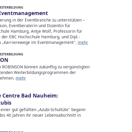
WEITERBILDUNG
m Eventmanagement
erung in der Eventbranche zu unterstützen –
kson, Eventberaterin und Dozentin für
ule Hamburg, Antje Wolf, Professorin für
der EBC Hochschule Hamburg, und Dipl.-
uch „Karrierewege im Eventmanagement".
mehr
WEITERBILDUNG
SON
n ROBINSON können zukünftig zu vergünstigten
itenden Weiterbildungsprogrammen der
lnehmen.
mehr
e Centre Bad Nauheim:
zubis
einer gut gefüllten „Azubi-Schultüte" begann
bis 40 Jahren ihr neuer Lebensabschnitt in