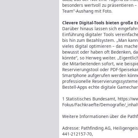
besonders wertvoll zu präsentieren –
Team“-Aushang mit Foto.
Clevere Digital-Tools bieten große 
Darüber hinaus lassen sich eingefahr
Einführung digitaler Tools vereinfach
bis hin zum Bezahlsystem. „Man kann 
vieles digital optimieren – das machen
bewusst oder haben oft Bedenken, da
könnte“, so Herweg weiter. „Eigentlich
die Mitarbeitenden sofort, wie beispi
Reservierungstool oder PDF-Speiseka
Smartphone aufgerufen werden können
professionelle Reservierungssysteme, 
Bestell-Apps echte digitale Gamechan
1 Statistisches Bundesamt, https://w
Fokus/Fachkraefte/Demografie/_inhal
Weitere Informationen über die Pathf
Adresse: Pathfinding AG, Heiligengei
441-212157-70,