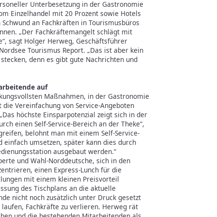
rsoneller Unterbesetzung in der Gastronomie
vom Einzelhandel mit 20 Prozent sowie Hotels
n Schwund an Fachkräften in Tourismusbüros
nnen. „Der Fachkräftemangelt schlägt mit
“, sagt Holger Herweg, Geschäftsführer
Nordsee Tourismus Report. „Das ist aber kein
stecken, denn es gibt gute Nachrichten und
arbeitende auf
irkungsvollsten Maßnahmen, in der Gastronomie
 die Vereinfachung von Service-Angeboten
Das höchste Einsparpotenzial zeigt sich in der
rch einen Self-Service-Bereich an der Theke“,
greifen, belohnt man mit einem Self-Service-
und einfach umsetzen, später kann dies durch
bedienungsstation ausgebaut werden.“
erte und Wahl-Norddeutsche, sich in den
entrieren, einen Express-Lunch für die
lungen mit einem kleinen Preisvorteil
ssung des Tischplans an die aktuelle
nde nicht noch zusätzlich unter Druck gesetzt
aufen, Fachkräfte zu verlieren. Herweg rät
chen und die bestehenden Mitarbeitenden als