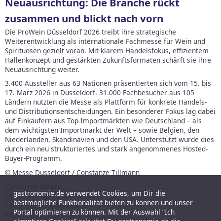
Neuausrichtung: Die Branche rückt
zusammen und blickt nach vorn
Die ProWein Düsseldorf 2026 treibt ihre strategische
Weiterentwicklung als internationale Fachmesse für Wein und
Spirituosen gezielt voran. Mit klarem Handelsfokus, effizientem
Hallenkonzept und gestärkten Zukunftsformaten schärft sie ihre
Neuausrichtung weiter.
3.400 Aussteller aus 63 Nationen präsentierten sich vom 15. bis
17. März 2026 in Düsseldorf. 31.000 Fachbesucher aus 105
Ländern nutzten die Messe als Plattform für konkrete Handels-
und Distributionsentscheidungen. Ein besonderer Fokus lag dabei
auf Einkäufern aus Top-Importmärkten wie Deutschland – als
dem wichtigsten Importmarkt der Welt – sowie Belgien, den
Niederlanden, Skandinavien und den USA. Unterstützt wurde dies
durch ein neu strukturiertes und stark angenommenes Hosted-
Buyer-Programm.
© Messe Düsseldorf / Constanze Tillmann
Christiane Schorn
gastronomie.de verwendet Cookies, um Dir die
Senior Manager Press & PR
bestmögliche Funktionalität bieten zu können und unser
Tel.: (+49) 211/4560 991
Portal optimieren zu können. Mit der Auswahl “Ich
E-Mail:
SchornC@messe-duesseldorf.de