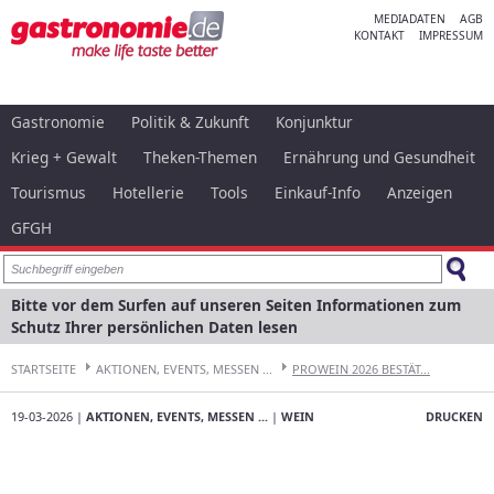
MEDIADATEN
AGB
KONTAKT
IMPRESSUM
Gastronomie
Politik & Zukunft
Konjunktur
Krieg + Gewalt
Theken-Themen
Ernährung und Gesundheit
Tourismus
Hotellerie
Tools
Einkauf-Info
Anzeigen
GFGH
Bitte vor dem Surfen auf unseren Seiten Informationen zum
Schutz Ihrer persönlichen Daten lesen
STARTSEITE
AKTIONEN, EVENTS, MESSEN ...
PROWEIN 2026 BESTÄT...
19-03-2026 |
AKTIONEN, EVENTS, MESSEN ...
|
WEIN
DRUCKEN