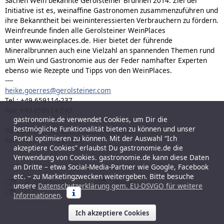
Sachen Wein bekannte Gerolsteiner Brunnen 2014. Ziel der
Initiative ist es, weinaffine Gastronomen zusammenzuführen und
ihre Bekanntheit bei weininteressierten Verbrauchern zu fördern.
Weinfreunde finden alle Gerolsteiner WeinPlaces
unter www.weinplaces.de. Hier bietet der führende
Mineralbrunnen auch eine Vielzahl an spannenden Themen rund
um Wein und Gastronomie aus der Feder namhafter Experten
ebenso wie Rezepte und Tipps von den WeinPlaces.
----
heike.goerres@gerolsteiner.com
Tel.: +49 659114-237
Fax: +49 659114-249
gastronomie.de verwendet Cookies, um Dir die
bestmögliche Funktionalität bieten zu können und unser
Barbara Wanner
b.wanner@organize.de
Portal optimieren zu können. Mit der Auswahl “Ich
Tel.: +49 721 91245-124
akzeptiere Cookies” erlaubst Du gastronomie.de die
Verwendung von Cookies. gastronomie.de kann diese Daten
an Dritte – etwa Social-Media-Partner wie Google, Facebook
etc. – zu Marketingzwecken weitergeben. Bitte besuche
unsere
Datenschutzerklärung gem. EU-DSVGO für weitere
Informationen
.
Ich akzeptiere Cookies