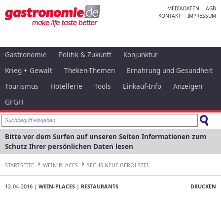
MEDIADATEN
AGB
KONTAKT
IMPRESSUM
Gastronomie
Politik & Zukunft
Konjunktur
Krieg + Gewalt
Theken-Themen
Ernährung und Gesundheit
Tourismus
Hotellerie
Tools
Einkauf-Info
Anzeigen
GFGH
Bitte vor dem Surfen auf unseren Seiten Informationen zum
Schutz Ihrer persönlichen Daten lesen
STARTSEITE
WEIN-PLACES
SECHS NEUE GEROLSTEI...
12-04-2016 |
WEIN-PLACES
|
RESTAURANTS
DRUCKEN