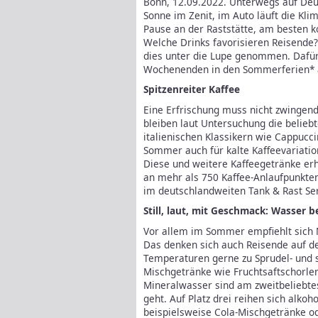
Bonn, 12.09.2022. Unterwegs auf Deu
Sonne im Zenit, im Auto läuft die Kli
Pause an der Raststätte, am besten k
Welche Drinks favorisieren Reisende?
dies unter die Lupe genommen. Dafü
Wochenenden in den Sommerferien* a
Spitzenreiter Kaffee
Eine Erfrischung muss nicht zwingend
bleiben laut Untersuchung die belieb
italienischen Klassikern wie Cappucc
Sommer auch für kalte Kaffeevariatio
Diese und weitere Kaffeegetränke erh
an mehr als 750 Kaffee-Anlaufpunkten
im deutschlandweiten Tank & Rast Ser
Still, laut, mit Geschmack: Wasser b
Vor allem im Sommer empfiehlt sich 
Das denken sich auch Reisende auf de
Temperaturen gerne zu Sprudel- und s
Mischgetränke wie Fruchtsaftschorlen
Mineralwasser sind am zweitbeliebte
geht. Auf Platz drei reihen sich alkoh
beispielsweise Cola-Mischgetränke o