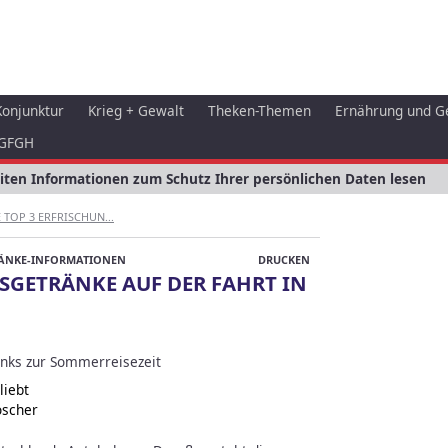
Konjunktur
Krieg + Gewalt
Theken-Themen
Ernährung und G
GFGH
eiten Informationen zum Schutz Ihrer persönlichen Daten lesen
E TOP 3 ERFRISCHUN...
ÄNKE-INFORMATIONEN
DRUCKEN
GSGETRÄNKE AUF DER FAHRT IN
rinks zur Sommerreisezeit
liebt
öscher