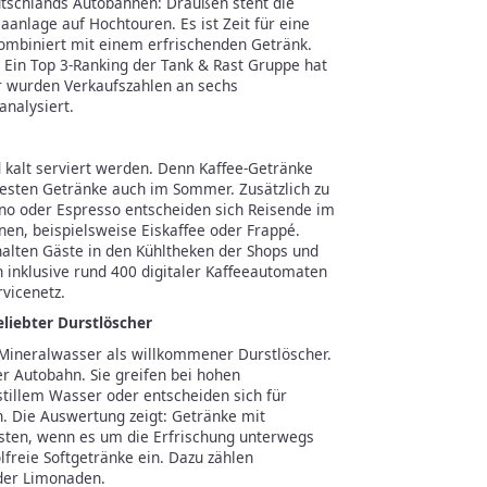
tschlands Autobahnen: Draußen steht die
maanlage auf Hochtouren. Es ist Zeit für eine
ombiniert mit einem erfrischenden Getränk.
 Ein Top 3-Ranking der Tank & Rast Gruppe hat
r wurden Verkaufszahlen an sechs
nalysiert.
 kalt serviert werden. Denn Kaffee-Getränke
testen Getränke auch im Sommer. Zusätzlich zu
ino oder Espresso entscheiden sich Reisende im
nen, beispielsweise Eiskaffee oder Frappé.
alten Gäste in den Kühltheken der Shops und
 inklusive rund 400 digitaler Kaffeeautomaten
vicenetz.
eliebter Durstlöscher
Mineralwasser als willkommener Durstlöscher.
r Autobahn. Sie greifen bei hohen
tillem Wasser oder entscheiden sich für
. Die Auswertung zeigt: Getränke mit
sten, wenn es um die Erfrischung unterwegs
olfreie Softgetränke ein. Dazu zählen
der Limonaden.