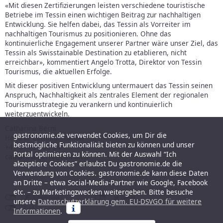
«Mit diesen Zertifizierungen leisten verschiedene touristische
Betriebe im Tessin einen wichtigen Beitrag zur nachhaltigen
Entwicklung. Sie helfen dabei, das Tessin als Vorreiter im
nachhaltigen Tourismus zu positionieren. Ohne das
kontinuierliche Engagement unserer Partner wäre unser Ziel, das
Tessin als Swisstainable Destination zu etablieren, nicht
erreichbar», kommentiert Angelo Trotta, Direktor von Tessin
Tourismus, die aktuellen Erfolge.
Mit dieser positiven Entwicklung untermauert das Tessin seinen
Anspruch, Nachhaltigkeit als zentrales Element der regionalen
Tourismusstrategie zu verankern und kontinuierlich
weiterzuentwickeln.
Catharina Berni
gastronomie.de verwendet Cookies, um Dir die
Head of Communication
bestmögliche Funktionalität bieten zu können und unser
+41 91 821 53 24
Portal optimieren zu können. Mit der Auswahl “Ich
catharina.berni@ticino.ch
akzeptiere Cookies” erlaubst Du gastronomie.de die
Verwendung von Cookies. gastronomie.de kann diese Daten
an Dritte – etwa Social-Media-Partner wie Google, Facebook
etc. – zu Marketingzwecken weitergeben. Bitte besuche
unsere
Datenschutzerklärung gem. EU-DSVGO für weitere
Informationen
.