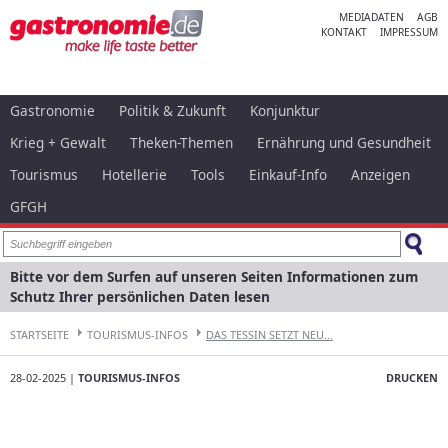
MEDIADATEN
AGB
KONTAKT
IMPRESSUM
Gastronomie
Politik & Zukunft
Konjunktur
Krieg + Gewalt
Theken-Themen
Ernährung und Gesundheit
Tourismus
Hotellerie
Tools
Einkauf-Info
Anzeigen
GFGH
Bitte vor dem Surfen auf unseren Seiten Informationen zum
Schutz Ihrer persönlichen Daten lesen
STARTSEITE
TOURISMUS-INFOS
DAS TESSIN SETZT NEU...
28-02-2025 |
TOURISMUS-INFOS
DRUCKEN