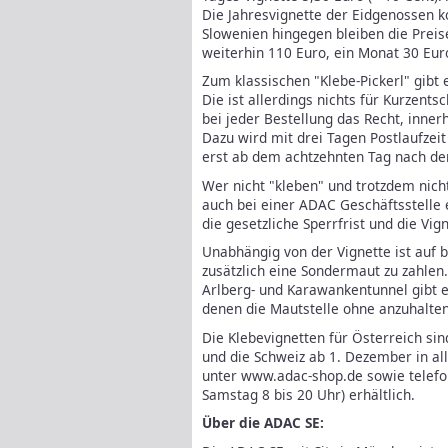
Die Jahresvignette der Eidgenossen ko
Slowenien hingegen bleiben die Preise
weiterhin 110 Euro, ein Monat 30 Eur
Zum klassischen "Klebe-Pickerl" gibt e
Die ist allerdings nichts für Kurzent
bei jeder Bestellung das Recht, inne
Dazu wird mit drei Tagen Postlaufzeit
erst ab dem achtzehnten Tag nach de
Wer nicht "kleben" und trotzdem nicht
auch bei einer ADAC Geschäftsstelle 
die gesetzliche Sperrfrist und die Vigne
Unabhängig von der Vignette ist auf 
zusätzlich eine Sondermaut zu zahlen
Arlberg- und Karawankentunnel gibt es
denen die Mautstelle ohne anzuhalte
Die Klebevignetten für Österreich si
und die Schweiz ab 1. Dezember in al
unter www.adac-shop.de sowie telefon
Samstag 8 bis 20 Uhr) erhältlich.
Über die ADAC SE: