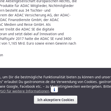
ine Aktiengesellschaft europäischen Rechts, die
Produkte für ADAC Mitglieder, Nichtmitglieder
rn besteht aus 34 Tochter- und
erem der ADAC Versicherung AG, der ADAC-
 ADAC Finanzdienste GmbH, der ADAC
C Medien und Reise GmbH. Als
r treibt die ADAC SE die digitale
oran und setzt dabei auf Innovation und
chäftsjahr 2017 hatte die ADAC SE rund 3400
z von 1,165 Mrd. Euro sowie einen Gewinn nach
on
 um Dir die bestmögliche Funktionalität bieten zu können und unser 
es” erlaubst Du gastronomie.de die Verwendung von Cookies. gastro
r wie Google, Facebook etc. – zu Marketingzwecken weitergeben. Bitt
GO für weitere Informationen
.
Ich akzeptiere Cookies