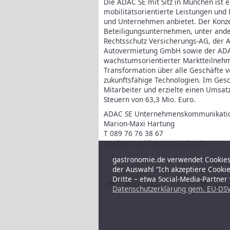
Die ADAC SE mit Sitz in München ist e
mobilitätsorientierte Leistungen und 
und Unternehmen anbietet. Der Konze
Beteiligungsunternehmen, unter and
Rechtsschutz Versicherungs-AG, der
Autovermietung GmbH sowie der ADA
wachstumsorientierter Marktteilnehme
Transformation über alle Geschäfte v
zukunftsfähige Technologien. Im Ges
Mitarbeiter und erzielte einen Umsat
Steuern von 63,3 Mio. Euro.
ADAC SE Unternehmenskommunikati
Marion-Maxi Hartung
T 089 76 76 38 67
marion-maxi.hartung@adac.de
gastronomie.de verwendet Cookies,
der Auswahl “Ich akzeptiere Cooki
Dritte – etwa Social-Media-Partne
Datenschutzerklärung gem. EU-DSV