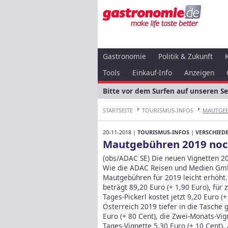
Gastronomie
Politik & Zukunft
Tools
Einkauf-Info
Anzeigen
Bitte vor dem Surfen auf unseren S
STARTSEITE
TOURISMUS-INFOS
MAUTGEBÜ
20-11-2018 |
TOURISMUS-INFOS
|
VERSCHIED
Mautgebühren 2019 noc
(obs/ADAC SE) Die neuen Vignetten 20
Wie die ADAC Reisen und Medien GmbH
Mautgebühren für 2019 leicht erhöht.
beträgt 89,20 Euro (+ 1,90 Euro), für
Tages-Pickerl kostet jetzt 9,20 Euro 
Österreich 2019 tiefer in die Tasche 
Euro (+ 80 Cent), die Zwei-Monats-Vig
Tages-Vignette 5,30 Euro (+ 10 Cent).