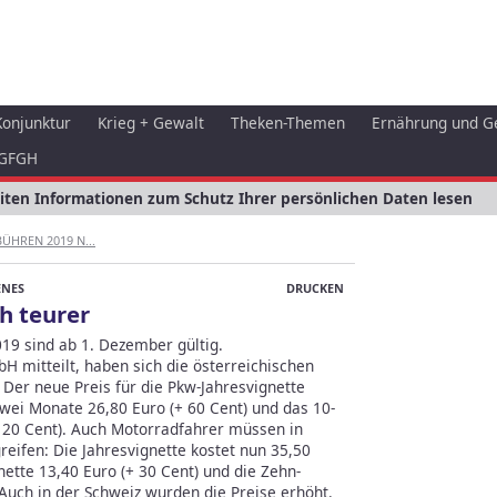
Konjunktur
Krieg + Gewalt
Theken-Themen
Ernährung und G
GFGH
eiten Informationen zum Schutz Ihrer persönlichen Daten lesen
HREN 2019 N...
ENES
DRUCKEN
h teurer
19 sind ab 1. Dezember gültig.
 mitteilt, haben sich die österreichischen
Der neue Preis für die Pkw-Jahresvignette
 zwei Monate 26,80 Euro (+ 60 Cent) und das 10-
(+ 20 Cent). Auch Motorradfahrer müssen in
greifen: Die Jahresvignette kostet nun 35,50
nette 13,40 Euro (+ 30 Cent) und die Zehn-
 Auch in der Schweiz wurden die Preise erhöht.