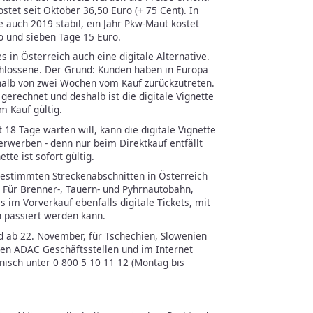
stet seit Oktober 36,50 Euro (+ 75 Cent). In
 auch 2019 stabil, ein Jahr Pkw-Maut kostet
o und sieben Tage 15 Euro.
s in Österreich auch eine digitale Alternative.
schlossene. Der Grund: Kunden haben in Europa
rhalb von zwei Wochen vom Kauf zurückzutreten.
 gerechnet und deshalb ist die digitale Vignette
m Kauf gültig.
 18 Tage warten will, kann die digitale Vignette
erwerben - denn nur beim Direktkauf entfällt
tte ist sofort gültig.
bestimmten Streckenabschnitten in Österreich
. Für Brenner-, Tauern- und Pyhrnautobahn,
 im Vorverkauf ebenfalls digitale Tickets, mit
n passiert werden kann.
nd ab 22. November, für Tschechien, Slowenien
len ADAC Geschäftsstellen und im Internet
isch unter 0 800 5 10 11 12 (Montag bis