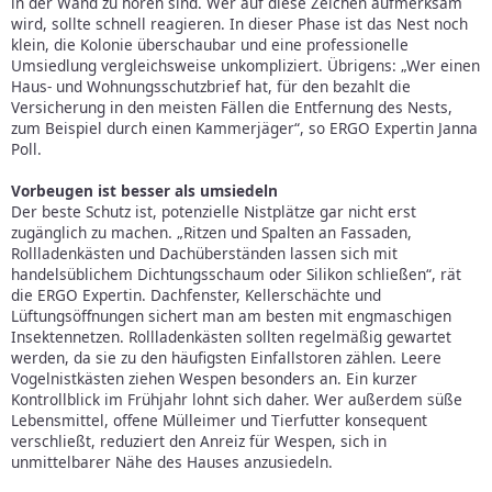
in der Wand zu hören sind. Wer auf diese Zeichen aufmerksam
wird, sollte schnell reagieren. In dieser Phase ist das Nest noch
klein, die Kolonie überschaubar und eine professionelle
Umsiedlung vergleichsweise unkompliziert. Übrigens: „Wer einen
Haus- und Wohnungsschutzbrief hat, für den bezahlt die
Versicherung in den meisten Fällen die Entfernung des Nests,
zum Beispiel durch einen Kammerjäger“, so ERGO Expertin Janna
Poll.
Vorbeugen ist besser als umsiedeln
Der beste Schutz ist, potenzielle Nistplätze gar nicht erst
zugänglich zu machen. „Ritzen und Spalten an Fassaden,
Rollladenkästen und Dachüberständen lassen sich mit
handelsüblichem Dichtungsschaum oder Silikon schließen“, rät
die ERGO Expertin. Dachfenster, Kellerschächte und
Lüftungsöffnungen sichert man am besten mit engmaschigen
Insektennetzen. Rollladenkästen sollten regelmäßig gewartet
werden, da sie zu den häufigsten Einfallstoren zählen. Leere
Vogelnistkästen ziehen Wespen besonders an. Ein kurzer
Kontrollblick im Frühjahr lohnt sich daher. Wer außerdem süße
Lebensmittel, offene Mülleimer und Tierfutter konsequent
verschließt, reduziert den Anreiz für Wespen, sich in
unmittelbarer Nähe des Hauses anzusiedeln.