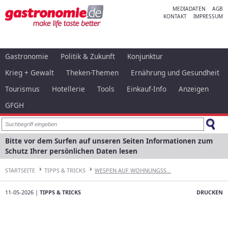
MEDIADATEN
AGB
KONTAKT
IMPRESSUM
Gastronomie
Politik & Zukunft
Konjunktur
Krieg + Gewalt
Theken-Themen
Ernährung und Gesundheit
Tourismus
Hotellerie
Tools
Einkauf-Info
Anzeigen
GFGH
Bitte vor dem Surfen auf unseren Seiten Informationen zum
Schutz Ihrer persönlichen Daten lesen
STARTSEITE
TIPPS & TRICKS
WESPEN AUF WOHNUNGSS...
11-05-2026 |
TIPPS & TRICKS
DRUCKEN