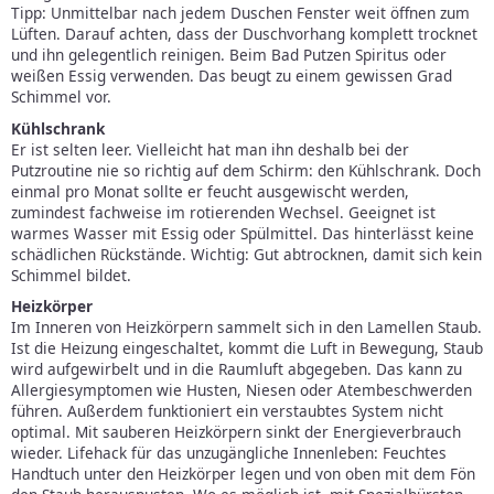
Tipp: Unmittelbar nach jedem Duschen Fenster weit öffnen zum
Lüften. Darauf achten, dass der Duschvorhang komplett trocknet
und ihn gelegentlich reinigen. Beim Bad Putzen Spiritus oder
weißen Essig verwenden. Das beugt zu einem gewissen Grad
Schimmel vor.
Kühlschrank
Er ist selten leer. Vielleicht hat man ihn deshalb bei der
Putzroutine nie so richtig auf dem Schirm: den Kühlschrank. Doch
einmal pro Monat sollte er feucht ausgewischt werden,
zumindest fachweise im rotierenden Wechsel. Geeignet ist
warmes Wasser mit Essig oder Spülmittel. Das hinterlässt keine
schädlichen Rückstände. Wichtig: Gut abtrocknen, damit sich kein
Schimmel bildet.
Heizkörper
Im Inneren von Heizkörpern sammelt sich in den Lamellen Staub.
Ist die Heizung eingeschaltet, kommt die Luft in Bewegung, Staub
wird aufgewirbelt und in die Raumluft abgegeben. Das kann zu
Allergiesymptomen wie Husten, Niesen oder Atembeschwerden
führen. Außerdem funktioniert ein verstaubtes System nicht
optimal. Mit sauberen Heizkörpern sinkt der Energieverbrauch
wieder. Lifehack für das unzugängliche Innenleben: Feuchtes
Handtuch unter den Heizkörper legen und von oben mit dem Fön