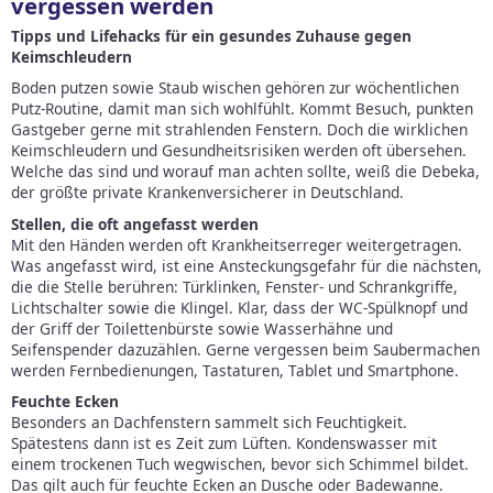
vergessen werden
Tipps und Lifehacks für ein gesundes Zuhause gegen
Keimschleudern
Boden putzen sowie Staub wischen gehören zur wöchentlichen
Putz-Routine, damit man sich wohlfühlt. Kommt Besuch, punkten
Gastgeber gerne mit strahlenden Fenstern. Doch die wirklichen
Keimschleudern und Gesundheitsrisiken werden oft übersehen.
Welche das sind und worauf man achten sollte, weiß die Debeka,
der größte private Krankenversicherer in Deutschland.
Stellen, die oft angefasst werden
Mit den Händen werden oft Krankheitserreger weitergetragen.
Was angefasst wird, ist eine Ansteckungsgefahr für die nächsten,
die die Stelle berühren: Türklinken, Fenster- und Schrankgriffe,
Lichtschalter sowie die Klingel. Klar, dass der WC-Spülknopf und
der Griff der Toilettenbürste sowie Wasserhähne und
Seifenspender dazuzählen. Gerne vergessen beim Saubermachen
werden Fernbedienungen, Tastaturen, Tablet und Smartphone.
Feuchte Ecken
Besonders an Dachfenstern sammelt sich Feuchtigkeit.
Spätestens dann ist es Zeit zum Lüften. Kondenswasser mit
einem trockenen Tuch wegwischen, bevor sich Schimmel bildet.
Das gilt auch für feuchte Ecken an Dusche oder Badewanne.