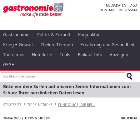
MEDIADATEN
AGB
KONTAKT
IMPRESSUM
Gastronomie
Politik & Zukunft
Konjunktur
Krieg + Gewalt
Theken-Themen
Ernährung und Gesundheit
Tourismus
Hotellerie
Tools
Einkauf-Info
Anzeigen
GFGH
Bitte vor dem Surfen auf unseren Seiten Informationen zum
Schutz Ihrer persönlichen Daten lesen
STARTSEITE
TIPPS & TRICKS
FÜNF DINGE, DIE BEI...
30-04-2025 |
TIPPS & TRICKS
DRUCKEN