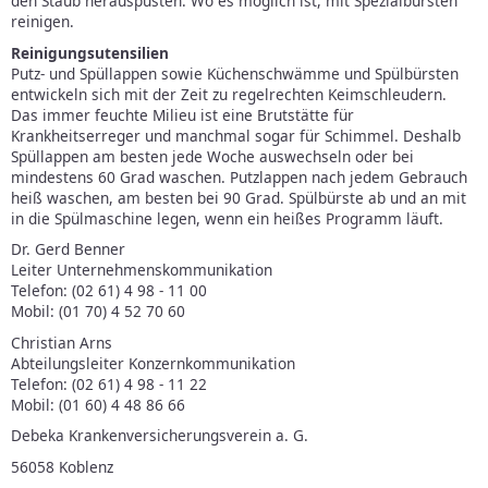
den Staub herauspusten. Wo es möglich ist, mit Spezialbürsten
reinigen.
Reinigungsutensilien
Putz- und Spüllappen sowie Küchenschwämme und Spülbürsten
entwickeln sich mit der Zeit zu regelrechten Keimschleudern.
Das immer feuchte Milieu ist eine Brutstätte für
Krankheitserreger und manchmal sogar für Schimmel. Deshalb
Spüllappen am besten jede Woche auswechseln oder bei
mindestens 60 Grad waschen. Putzlappen nach jedem Gebrauch
heiß waschen, am besten bei 90 Grad. Spülbürste ab und an mit
in die Spülmaschine legen, wenn ein heißes Programm läuft.
Dr. Gerd Benner
Leiter Unternehmenskommunikation
Telefon: (02 61) 4 98 - 11 00
Mobil: (01 70) 4 52 70 60
Christian Arns
Abteilungsleiter Konzernkommunikation
Telefon: (02 61) 4 98 - 11 22
Mobil: (01 60) 4 48 86 66
Debeka Krankenversicherungsverein a. G.
56058 Koblenz