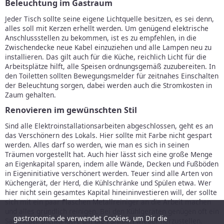
Beleuchtung im Gastraum
Jeder Tisch sollte seine eigene Lichtquelle besitzen, es sei denn,
alles soll mit Kerzen erhellt werden. Um genügend elektrische
Anschlussstellen zu bekommen, ist es zu empfehlen, in die
Zwischendecke neue Kabel einzuziehen und alle Lampen neu zu
installieren. Das gilt auch für die Küche, reichlich Licht für die
Arbeitsplätze hilft, alle Speisen ordnungsgemäß zuzubereiten. In
den Toiletten sollten Bewegungsmelder für zeitnahes Einschalten
der Beleuchtung sorgen, dabei werden auch die Stromkosten in
Zaum gehalten.
Renovieren im gewünschten Stil
Sind alle Elektroinstallationsarbeiten abgeschlossen, geht es an
das Verschönern des Lokals. Hier sollte mit Farbe nicht gespart
werden. Alles darf so werden, wie man es sich in seinen
Träumen vorgestellt hat. Auch hier lässt sich eine große Menge
an Eigenkapital sparen, indem alle Wände, Decken und Fußböden
in Eigeninitiative verschönert werden. Teuer sind alle Arten von
Küchengerät, der Herd, die Kühlschränke und Spülen etwa. Wer
hier nicht sein gesamtes Kapital hineininvestieren will, der sollte
sich mit ein paar Flaschen Metallreiniger an die Arbeit machen
und alles gründlich reinigen. Bei den Kühlgeräten genügen oft ein
gastronomie.de verwendet Cookies, um Dir die
Satz neuer Dichtungen, um die Funktion wieder herzustellen.