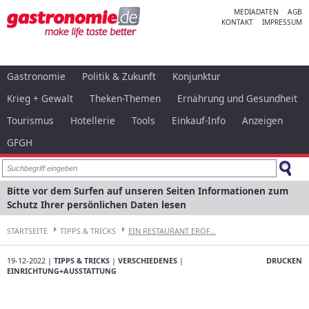
MEDIADATEN
AGB
KONTAKT
IMPRESSUM
Gastronomie
Politik & Zukunft
Konjunktur
Krieg + Gewalt
Theken-Themen
Ernährung und Gesundheit
Tourismus
Hotellerie
Tools
Einkauf-Info
Anzeigen
GFGH
Bitte vor dem Surfen auf unseren Seiten Informationen zum
Schutz Ihrer persönlichen Daten lesen
STARTSEITE
TIPPS & TRICKS
EIN RESTAURANT ERÖF...
19-12-2022 |
TIPPS & TRICKS
|
VERSCHIEDENES
|
DRUCKEN
EINRICHTUNG+AUSSTATTUNG