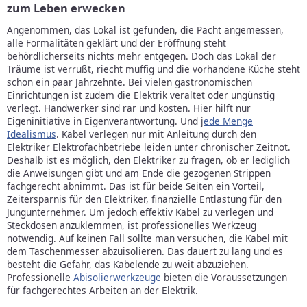
zum Leben erwecken
Angenommen, das Lokal ist gefunden, die Pacht angemessen,
alle Formalitäten geklärt und der Eröffnung steht
behördlicherseits nichts mehr entgegen. Doch das Lokal der
Träume ist verrußt, riecht muffig und die vorhandene Küche steht
schon ein paar Jahrzehnte. Bei vielen gastronomischen
Einrichtungen ist zudem die Elektrik veraltet oder ungünstig
verlegt. Handwerker sind rar und kosten. Hier hilft nur
Eigeninitiative in Eigenverantwortung. Und j
ede Menge
Idealismus
. Kabel verlegen nur mit Anleitung durch den
Elektriker Elektrofachbetriebe leiden unter chronischer Zeitnot.
Deshalb ist es möglich, den Elektriker zu fragen, ob er lediglich
die Anweisungen gibt und am Ende die gezogenen Strippen
fachgerecht abnimmt. Das ist für beide Seiten ein Vorteil,
Zeitersparnis für den Elektriker, finanzielle Entlastung für den
Jungunternehmer. Um jedoch effektiv Kabel zu verlegen und
Steckdosen anzuklemmen, ist professionelles Werkzeug
notwendig. Auf keinen Fall sollte man versuchen, die Kabel mit
dem Taschenmesser abzuisolieren. Das dauert zu lang und es
besteht die Gefahr, das Kabelende zu weit abzuziehen.
Professionelle
Abisolierwerkzeuge
bieten die Voraussetzungen
für fachgerechtes Arbeiten an der Elektrik.