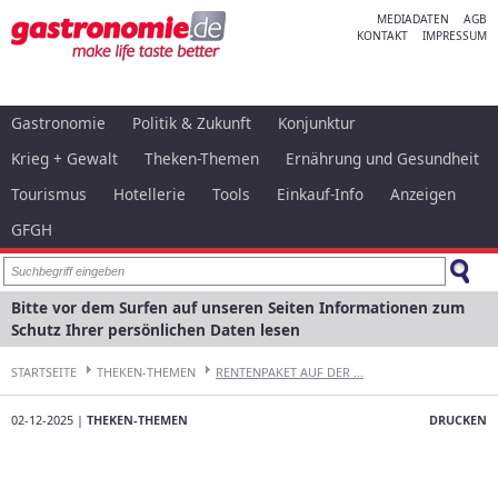
MEDIADATEN
AGB
KONTAKT
IMPRESSUM
Gastronomie
Politik & Zukunft
Konjunktur
Krieg + Gewalt
Theken-Themen
Ernährung und Gesundheit
Tourismus
Hotellerie
Tools
Einkauf-Info
Anzeigen
GFGH
Bitte vor dem Surfen auf unseren Seiten Informationen zum
Schutz Ihrer persönlichen Daten lesen
STARTSEITE
THEKEN-THEMEN
RENTENPAKET AUF DER ...
02-12-2025 |
THEKEN-THEMEN
DRUCKEN