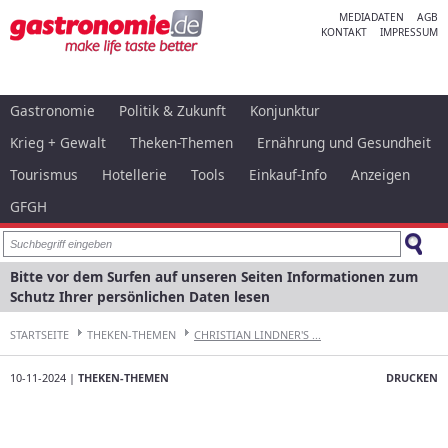
MEDIADATEN
AGB
KONTAKT
IMPRESSUM
Gastronomie
Politik & Zukunft
Konjunktur
Krieg + Gewalt
Theken-Themen
Ernährung und Gesundheit
Tourismus
Hotellerie
Tools
Einkauf-Info
Anzeigen
GFGH
Bitte vor dem Surfen auf unseren Seiten Informationen zum
Schutz Ihrer persönlichen Daten lesen
STARTSEITE
THEKEN-THEMEN
CHRISTIAN LINDNER'S ...
10-11-2024 |
THEKEN-THEMEN
DRUCKEN