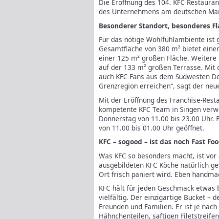
Die Eröffnung des 104. KFC Restaurant
des Unternehmens am deutschen Mar
Besonderer Standort, besonderes Fl
Für das nötige Wohlfühlambiente ist 
Gesamtfläche von 380 m² bietet eine
einer 125 m² großen Fläche. Weitere 
auf der 133 m² großen Terrasse. Mit
auch KFC Fans aus dem Südwesten De
Grenzregion erreichen“, sagt der neue
Mit der Eröffnung des Franchise-Rest
kompetente KFC Team in Singen verwö
Donnerstag von 11.00 bis 23.00 Uhr. 
von 11.00 bis 01.00 Uhr geöffnet.
KFC – sogood – ist das noch Fast Fo
Was KFC so besonders macht, ist vor 
ausgebildeten KFC Köche natürlich g
Ort frisch paniert wird. Eben handma
KFC hält für jeden Geschmack etwas b
vielfältig. Der einzigartige Bucket – d
Freunden und Familien. Er ist je nach
Hähnchenteilen, saftigen Filetstreife