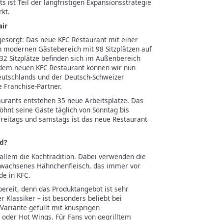
s ist Teil der langfristigen Expansionsstrategie
kt.
air
gesorgt: Das neue KFC Restaurant mit einer
n modernen Gästebereich mit 98 Sitzplätzen auf
32 Sitzplätze befinden sich im Außenbereich
 dem neuen KFC Restaurant können wir nun
utschlands und der Deutsch-Schweizer
 Franchise-Partner.
aurants entstehen 35 neue Arbeitsplätze. Das
hnt seine Gäste täglich von Sonntag bis
Freitags und samstags ist das neue Restaurant
od?
allem die Kochtradition. Dabei verwenden die
ewachsenes Hähnchenfleisch, das immer vor
de in KFC.
ereit, denn das Produktangebot ist sehr
er Klassiker – ist besonders beliebt bei
 Variante gefüllt mit knusprigen
n oder Hot Wings. Für Fans von gegrilltem