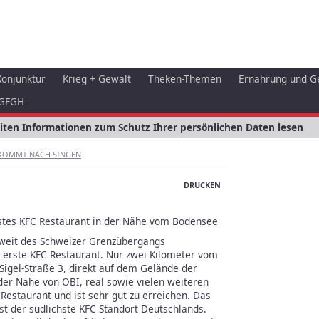
Konjunktur
Krieg + Gewalt
Theken-Themen
Ernährung und G
GFGH
eiten Informationen zum Schutz Ihrer persönlichen Daten lesen
KOMMT NACH SINGEN
DRUCKEN
rstes KFC Restaurant in der Nähe vom Bodensee
nweit des Schweizer Grenzübergangs
as erste KFC Restaurant. Nur zwei Kilometer vom
Sigel-Straße 3, direkt auf dem Gelände der
der Nähe von OBI, real sowie vielen weiteren
Restaurant und ist sehr gut zu erreichen. Das
st der südlichste KFC Standort Deutschlands.