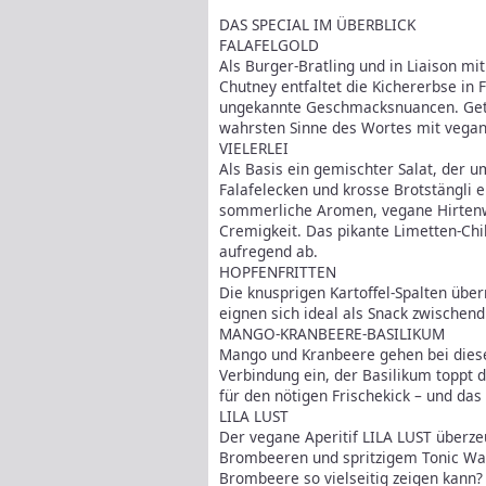
DAS SPECIAL IM ÜBERBLICK
FALAFELGOLD
Als Burger-Bratling und in Liaison m
Chutney entfaltet die Kichererbse in 
ungekannte Geschmacksnuancen. Getop
wahrsten Sinne des Wortes mit vegan
VIELERLEI
Als Basis ein gemischter Salat, der 
Falafelecken und krosse Brotstängli 
sommerliche Aromen, vegane Hirtenw
Cremigkeit. Das pikante Limetten-Chi
aufregend ab.
HOPFENFRITTEN
Die knusprigen Kartoffel-Spalten über
eignen sich ideal als Snack zwischend
MANGO-KRANBEERE-BASILIKUM
Mango und Kranbeere gehen bei diese
Verbindung ein, der Basilikum toppt
für den nötigen Frischekick – und das
LILA LUST
Der vegane Aperitif LILA LUST überz
Brombeeren und spritzigem Tonic Wate
Brombeere so vielseitig zeigen kann?