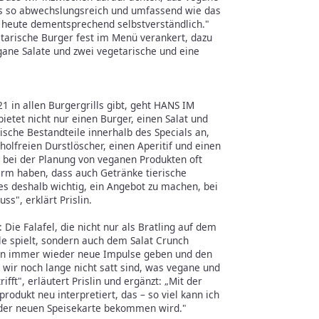
s so abwechslungsreich und umfassend wie das
uns heute dementsprechend selbstverständlich."
etarische Burger fest im Menü verankert, dazu
ane Salate und zwei vegetarische und eine
21 in allen Burgergrills gibt, geht HANS IM
ietet nicht nur einen Burger, einen Salat und
ische Bestandteile innerhalb des Specials an,
holfreien Durstlöscher, einen Aperitif und einen
 bei der Planung von veganen Produkten oft
irm haben, dass auch Getränke tierische
s deshalb wichtig, ein Angebot zu machen, bei
s", erklärt Prislin.
ie Falafel, die nicht nur als Bratling auf dem
e spielt, sondern auch dem Salat Crunch
ten immer wieder neue Impulse geben und den
wir noch lange nicht satt sind, was vegane und
fft", erläutert Prislin und ergänzt: „Mit der
rodukt neu interpretiert, das – so viel kann ich
n der neuen Speisekarte bekommen wird."