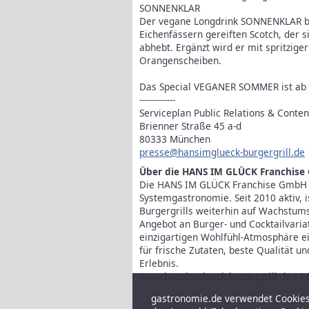
SONNENKLAR
Der vegane Longdrink SONNENKLAR bas
Eichenfässern gereiften Scotch, der 
abhebt. Ergänzt wird er mit spritzige
Orangenscheiben.
Das Special VEGANER SOMMER ist ab de
-------------
Serviceplan Public Relations & Cont
Brienner Straße 45 a-d
80333 München
presse@hansimglueck-burgergrill.de
Über die HANS IM GLÜCK Franchis
Die HANS IM GLÜCK Franchise GmbH i
Systemgastronomie. Seit 2010 aktiv, i
Burgergrills weiterhin auf Wachstums
Angebot an Burger- und Cocktailvariat
einzigartigen Wohlfühl-Atmosphäre 
für frische Zutaten, beste Qualität 
Erlebnis.
www.hansimglueck-burgergrill.de I I I
gastronomie.de verwendet Cookies,