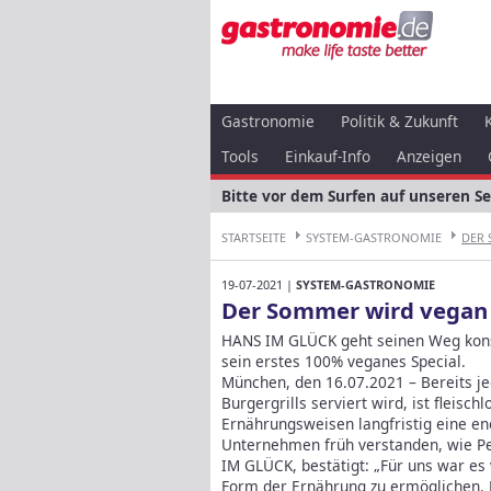
Gastronomie
Politik & Zukunft
Tools
Einkauf-Info
Anzeigen
Bitte vor dem Surfen auf unseren S
STARTSEITE
SYSTEM-GASTRONOMIE
DER
19-07-2021 |
SYSTEM-GASTRONOMIE
Der Sommer wird vegan
HANS IM GLÜCK geht seinen Weg kon
sein erstes 100% veganes Special.
München, den 16.07.2021 – Bereits je
Burgergrills serviert wird, ist fleisch
Ernährungsweisen langfristig eine e
Unternehmen früh verstanden, wie Pet
IM GLÜCK, bestätigt: „Für uns war es
Form der Ernährung zu ermöglichen. 