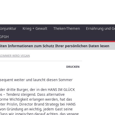
Konjunktur
Krieg + Gewalt
Theken-Themen
Ernährung und G
GFGH
eiten Informationen zum Schutz Ihrer persönlichen Daten lesen
 SOMMER WIRD VEGAN
DRUCKEN
sequent weiter und launcht diesen Sommer
der dritte Burger, der in den HANS IM GLÜCK
los – Tendenz steigend.
Dass alternative
norme Wichtigkeit erlangen werden, hat das
er Prislin, Director Brand Strategy bei HANS
 von Gründung an wichtig, jedem Gast seine
Dass wir inzwischen darauf achten, das vegane