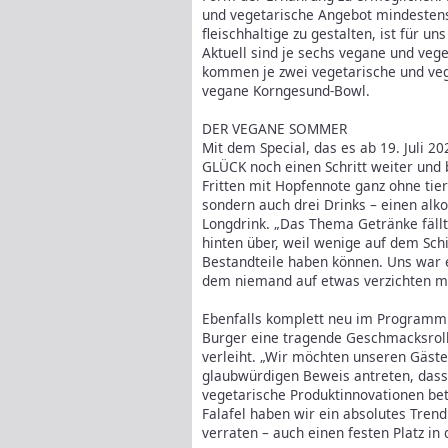
und vegetarische Angebot mindesten
fleischhaltige zu gestalten, ist für 
Aktuell sind je sechs vegane und veg
kommen je zwei vegetarische und veg
vegane Korngesund-Bowl.
DER VEGANE SOMMER
Mit dem Special, das es ab 19. Juli 20
GLÜCK noch einen Schritt weiter und b
Fritten mit Hopfennote ganz ohne tier
sondern auch drei Drinks – einen alko
Longdrink. „Das Thema Getränke fällt
hinten über, weil wenige auf dem Sch
Bestandteile haben können. Uns war e
dem niemand auf etwas verzichten mus
Ebenfalls komplett neu im Programm: D
Burger eine tragende Geschmacksroll
verleiht. „Wir möchten unseren Gäs
glaubwürdigen Beweis antreten, dass 
vegetarische Produktinnovationen betri
Falafel haben wir ein absolutes Trendp
verraten – auch einen festen Platz i