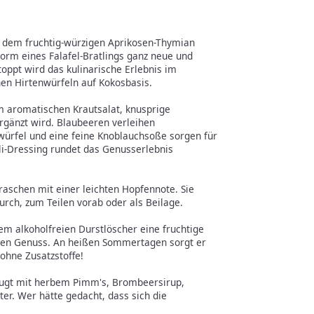
it dem fruchtig-würzigen Aprikosen-Thymian
Form eines Falafel-Bratlings ganz neue und
pt wird das kulinarische Erlebnis im
en Hirtenwürfeln auf Kokosbasis.
um aromatischen Krautsalat, knusprige
ergänzt wird. Blaubeeren verleihen
ürfel und eine feine Knoblauchsoße sorgen für
li-Dressing rundet das Genusserlebnis
raschen mit einer leichten Hopfennote. Sie
urch, zum Teilen vorab oder als Beilage.
m alkoholfreien Durstlöscher eine fruchtige
 den Genuss. An heißen Sommertagen sorgt er
 ohne Zusatzstoffe!
eugt mit herbem Pimm's, Brombeersirup,
r. Wer hätte gedacht, dass sich die