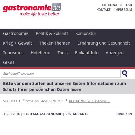
MEDIADATEN
AGB
KONTAKT
IMPRESSUM
Gastronomie
Politik & Zukunft
Konjunktur
Krieg + Gewalt
Theken-Themen
Ernährung und Gesundheit
Tourismus
Hotellerie
Tools
Einkauf-Info
Anzeigen
GFGH
Bitte vor dem Surfen auf unseren Seiten Informationen zum
Schutz Ihrer persönlichen Daten lesen
STARTSEITE
SYSTEM-GASTRONOMIE
KFC KÜNDIGT ZUSAMME...
31-10-2016 |
SYSTEM-GASTRONOMIE
|
RESTAURANTS
DRUCKEN