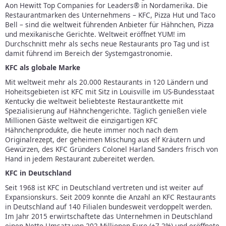
Aon Hewitt Top Companies for Leaders® in Nordamerika. Die
Restaurantmarken des Unternehmens – KFC, Pizza Hut und Taco
Bell – sind die weltweit führenden Anbieter für Hähnchen, Pizza
und mexikanische Gerichte. Weltweit eröffnet YUM! im
Durchschnitt mehr als sechs neue Restaurants pro Tag und ist
damit führend im Bereich der Systemgastronomie.
KFC als globale Marke
Mit weltweit mehr als 20.000 Restaurants in 120 Ländern und
Hoheitsgebieten ist KFC mit Sitz in Louisville im US-Bundesstaat
Kentucky die weltweit beliebteste Restaurantkette mit
Spezialisierung auf Hähnchengerichte. Täglich genießen viele
Millionen Gäste weltweit die einzigartigen KFC
Hähnchenprodukte, die heute immer noch nach dem
Originalrezept, der geheimen Mischung aus elf Kräutern und
Gewürzen, des KFC Gründers Colonel Harland Sanders frisch von
Hand in jedem Restaurant zubereitet werden.
KFC in Deutschland
Seit 1968 ist KFC in Deutschland vertreten und ist weiter auf
Expansionskurs. Seit 2009 konnte die Anzahl an KFC Restaurants
in Deutschland auf 140 Filialen bundesweit verdoppelt werden.
Im Jahr 2015 erwirtschaftete das Unternehmen in Deutschland
einen Netto-Umsatz von 202 Millionen Euro (+7,2%) und eröffnete