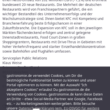
bundesweit 20 neue Restaurants. Die Mehrheit der deutschen
Restaurants wird von Franchisepartnern geführt, die ein
wichtiger Bestandteil des Unternehmenserfolgs und der
Wachstumsstrategie sind. Ihnen bietet KFC mit Kompetenz und
Branchenerfahrung beste Erfolgschancen in einer
Zukunftsbranche. Die Expansion von KFC soll in den jeweiligen
Märkten flächendeckend erfolgen und zentral gelegene
Innenstadtrestaurants, Food Court-Zonen in großen
Shoppingcentern, Restaurants mit Drive-Thrus in Gebieten mit
hoher Verkehrsfrequenz und starker Einzelhandelskonzentration
sowie Bahnhöfen und Flughäfen umfassen.
Serviceplan Public Relations
Klaus Weise
Brienner Straße 45 a-d
80333 München
gastronomie.de verwendet Cookies, um Dir die
Tel.: 089 – 20 50 41 70
bestmögliche Funktionalität bieten zu können und unser
Portal optimieren zu können. Mit der Auswahl “Ich
Email:
k.weise@serviceplan.com
akzeptiere Cookies” erlaubst Du gastronomie.de die
Verwendung von Cookies. gastronomie.de kann diese Daten
an Dritte – etwa Social-Media-Partner wie Google, Facebook
etc. – zu Marketingzwecken weitergeben. Bitte besuche
unsere
Datenschutzerklärung gem. EU-DSVGO für weitere