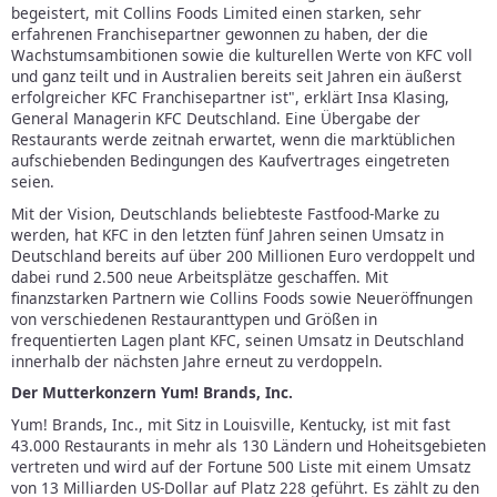
begeistert, mit Collins Foods Limited einen starken, sehr
erfahrenen Franchisepartner gewonnen zu haben, der die
Wachstumsambitionen sowie die kulturellen Werte von KFC voll
und ganz teilt und in Australien bereits seit Jahren ein äußerst
erfolgreicher KFC Franchisepartner ist", erklärt Insa Klasing,
General Managerin KFC Deutschland. Eine Übergabe der
Restaurants werde zeitnah erwartet, wenn die marktüblichen
aufschiebenden Bedingungen des Kaufvertrages eingetreten
seien.
Mit der Vision, Deutschlands beliebteste Fastfood-Marke zu
werden, hat KFC in den letzten fünf Jahren seinen Umsatz in
Deutschland bereits auf über 200 Millionen Euro verdoppelt und
dabei rund 2.500 neue Arbeitsplätze geschaffen. Mit
finanzstarken Partnern wie Collins Foods sowie Neueröffnungen
von verschiedenen Restauranttypen und Größen in
frequentierten Lagen plant KFC, seinen Umsatz in Deutschland
innerhalb der nächsten Jahre erneut zu verdoppeln.
Der Mutterkonzern Yum! Brands, Inc.
Yum! Brands, Inc., mit Sitz in Louisville, Kentucky, ist mit fast
43.000 Restaurants in mehr als 130 Ländern und Hoheitsgebieten
vertreten und wird auf der Fortune 500 Liste mit einem Umsatz
von 13 Milliarden US-Dollar auf Platz 228 geführt. Es zählt zu den