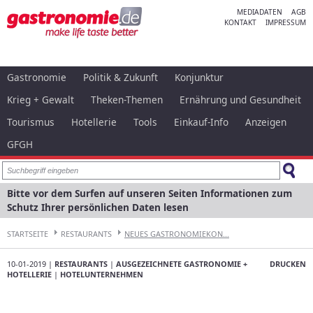
MEDIADATEN
AGB
KONTAKT
IMPRESSUM
Gastronomie
Politik & Zukunft
Konjunktur
Krieg + Gewalt
Theken-Themen
Ernährung und Gesundheit
Tourismus
Hotellerie
Tools
Einkauf-Info
Anzeigen
GFGH
Bitte vor dem Surfen auf unseren Seiten Informationen zum
Schutz Ihrer persönlichen Daten lesen
STARTSEITE
RESTAURANTS
NEUES GASTRONOMIEKON...
10-01-2019 |
RESTAURANTS
|
AUSGEZEICHNETE GASTRONOMIE +
DRUCKEN
HOTELLERIE
|
HOTELUNTERNEHMEN