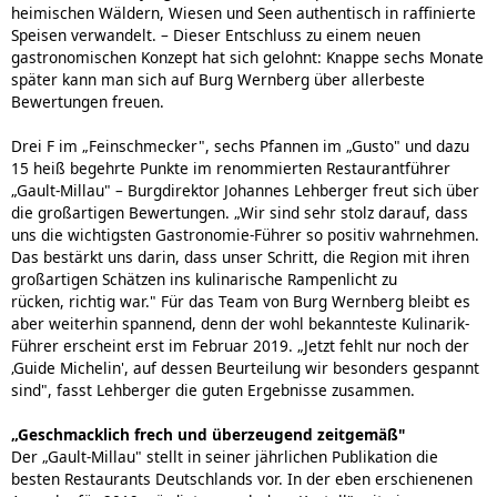
heimischen Wäldern, Wiesen und Seen authentisch in raffinierte
Speisen verwandelt. – Dieser Entschluss zu einem neuen
gastronomischen Konzept hat sich gelohnt: Knappe sechs Monate
später kann man sich auf Burg Wernberg über allerbeste
Bewertungen freuen.
Drei F im „Feinschmecker", sechs Pfannen im „Gusto" und dazu
15 heiß begehrte Punkte im renommierten Restaurantführer
„Gault-Millau" – Burgdirektor Johannes Lehberger freut sich über
die großartigen Bewertungen. „Wir sind sehr stolz darauf, dass
uns die wichtigsten Gastronomie-Führer so positiv wahrnehmen.
Das bestärkt uns darin, dass unser Schritt, die Region mit ihren
großartigen Schätzen ins kulinarische Rampenlicht zu
rücken, richtig war." Für das Team von Burg Wernberg bleibt es
aber weiterhin spannend, denn der wohl bekannteste Kulinarik-
Führer erscheint erst im Februar 2019. „Jetzt fehlt nur noch der
‚Guide Michelin', auf dessen Beurteilung wir besonders gespannt
sind", fasst Lehberger die guten Ergebnisse zusammen.
„Geschmacklich frech und überzeugend zeitgemäß"
Der „Gault-Millau" stellt in seiner jährlichen Publikation die
besten Restaurants Deutschlands vor. In der eben erschienenen