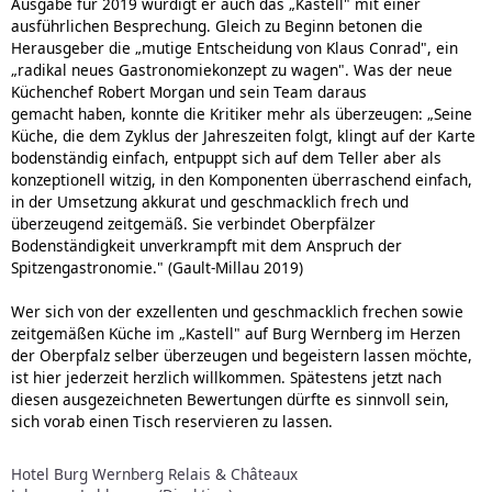
Ausgabe für 2019 würdigt er auch das „Kastell" mit einer
ausführlichen Besprechung. Gleich zu Beginn betonen die
Herausgeber die „mutige Entscheidung von Klaus Conrad", ein
„radikal neues Gastronomiekonzept zu wagen". Was der neue
Küchenchef Robert Morgan und sein Team daraus
gemacht haben, konnte die Kritiker mehr als überzeugen: „Seine
Küche, die dem Zyklus der Jahreszeiten folgt, klingt auf der Karte
bodenständig einfach, entpuppt sich auf dem Teller aber als
konzeptionell witzig, in den Komponenten überraschend einfach,
in der Umsetzung akkurat und geschmacklich frech und
überzeugend zeitgemäß. Sie verbindet Oberpfälzer
Bodenständigkeit unverkrampft mit dem Anspruch der
Spitzengastronomie." (Gault-Millau 2019)
Wer sich von der exzellenten und geschmacklich frechen sowie
zeitgemäßen Küche im „Kastell" auf Burg Wernberg im Herzen
der Oberpfalz selber überzeugen und begeistern lassen möchte,
ist hier jederzeit herzlich willkommen. Spätestens jetzt nach
diesen ausgezeichneten Bewertungen dürfte es sinnvoll sein,
sich vorab einen Tisch reservieren zu lassen.
Hotel Burg Wernberg Relais & Châteaux