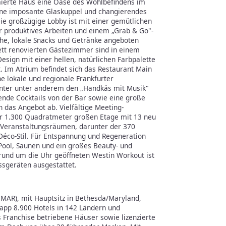
ierte Haus eine Oase des Wohlbefindens im
Eine imposante Glaskuppel und changierendes
Die großzügige Lobby ist mit einer gemütlichen
r produktives Arbeiten und einem „Grab & Go"-
che, lokale Snacks und Getränke angeboten
ett renovierten Gästezimmer sind in einem
Design mit einer hellen, natürlichen Farbpalette
t. Im Atrium befindet sich das Restaurant Main
e lokale und regionale Frankfurter
runter unter anderem den „Handkäs mit Musik"
gende Cocktails von der Bar sowie eine große
das Angebot ab. Vielfältige Meeting-
ber 1.300 Quadratmeter großen Etage mit 13 neu
n Veranstaltungsräumen, darunter der 370
Déco-Stil. Für Entspannung und Regeneration
 Pool, Saunen und ein großes Beauty- und
und um die Uhr geöffneten Westin Workout ist
ssgeräten ausgestattet.
: MAR), mit Hauptsitz in Bethesda/Maryland,
napp 8.900 Hotels in 142 Ländern und
s Franchise betriebene Häuser sowie lizenzierte