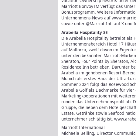
Vacation Ownership Resorts unter de
Marriott BonvoyTM verfügt das Unter
Bonusprogramm. Weitere Information
Unternehmens-News auf www.marriot
sowie unter @MarriottIntl auf X und 
Arabella Hospitality SE
Die Arabella Hospitality betreibt als
Unternehmensbereich Hotel 17 Häuser
auf Mallorca, zwölf davon im Eigent
unter den bekannten Marriott-Marken S
Sheraton, Four Points by Sheraton, Alo
Residence Inn betrieben. Darunter be
Arabella im gehobenen Resort-Bereic
Munich als erstes Haus der Ultra-Lux
Sommer 2024 folgt das Rosewood Schl
Arabella Golf als Dachmarke für vier
Marketingkooperationen mit weiteren 
runden das Unternehmensprofil ab. Die
Gruppe, die neben dem Hotelgeschäft
Estate, Getränke sowie Seafood nation
unternehmerisch tätig ist. www.arabe
Marriott International
Michaela Belling, Director Communic