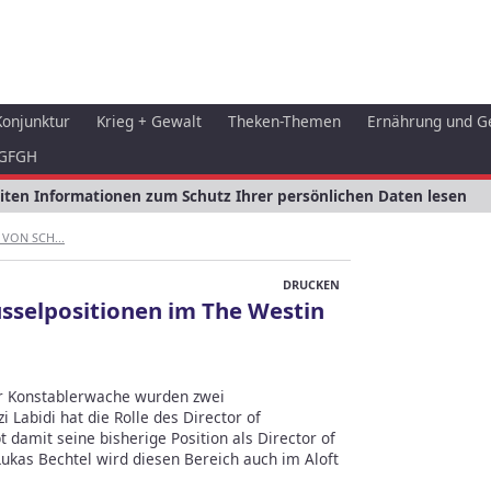
Konjunktur
Krieg + Gewalt
Theken-Themen
Ernährung und G
GFGH
eiten Informationen zum Schutz Ihrer persönlichen Daten lesen
VON SCH...
DRUCKEN
sselpositionen im The Westin
er Konstablerwache wurden zwei
 Labidi hat die Rolle des Director of
amit seine bisherige Position als Director of
Lukas Bechtel wird diesen Bereich auch im Aloft