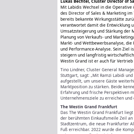
Lukas Bechtel, Cluster Director of S
Mit Labidis Wechsel in die Operative
des Director of Sales & Marketing im 
bereits bekannte Wirkungsstätte zurü
verantwortet damit die Entwicklung 
Umsatzsteigerung und Stärkung der M
Planung von Verkaufs- und Marketinga
Markt- und Wettbewerbsanalyse, die 
und Performance-Analyse. Sein Ziel ist
steigern und langfristig wirtschaftli
Westin Grand ist er auch für Vertrieb
Tino Lindner, Cluster General Manage
Stuttgart, sagt: „Mit Ramzi Labidi un
aufgestellt, um unsere Gäste weiter
Marktposition zu stärken. Beide ken
Erfahrung und frische Perspektiven m
Unternehmensziele zu erreichen und 
The Westin Grand Frankfurt
Das The Westin Grand Frankfurt lieg
der berühmten Einkaufsmeile Zeil an
Stadtzentrum, die neue Frankfurter Al
Fuß erreichbar. 2022 wurde die Komp