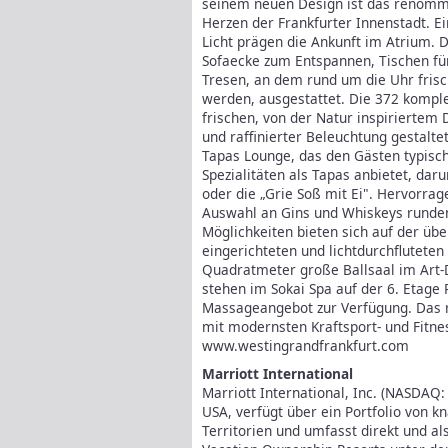
seinem neuen Design ist das renomm
Herzen der Frankfurter Innenstadt. 
Licht prägen die Ankunft im Atrium. 
Sofaecke zum Entspannen, Tischen fü
Tresen, an dem rund um die Uhr fris
werden, ausgestattet. Die 372 kompl
frischen, von der Natur inspiriertem 
und raffinierter Beleuchtung gestalte
Tapas Lounge, das den Gästen typisch
Spezialitäten als Tapas anbietet, da
oder die „Grie Soß mit Ei". Hervorra
Auswahl an Gins und Whiskeys runden 
Möglichkeiten bieten sich auf der ü
eingerichteten und lichtdurchflutete
Quadratmeter große Ballsaal im Art-
stehen im Sokai Spa auf der 6. Etage
Massageangebot zur Verfügung. Das r
mit modernsten Kraftsport- und Fitne
www.westingrandfrankfurt.com
Marriott International
Marriott International, Inc. (NASDAQ
USA, verfügt über ein Portfolio von k
Territorien und umfasst direkt und al