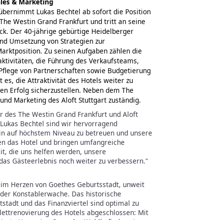
ales & Marketing
 übernimmt Lukas Bechtel ab sofort die Position
The Westin Grand Frankfurt und tritt an seine
ck. Der 40-jährige gebürtige Heidelberger
und Umsetzung von Strategien zur
arktposition. Zu seinen Aufgaben zählen die
ktivitäten, die Führung des Verkaufsteams,
Pflege von Partnerschaften sowie Budgetierung
 es, die Attraktivität des Hotels weiter zu
chen Erfolg sicherzustellen. Neben dem The
 und Marketing des Aloft Stuttgart zuständig.
r des The Westin Grand Frankfurt und Aloft
d Lukas Bechtel sind wir hervorragend
hin auf höchstem Niveau zu betreuen und unsere
nen das Hotel und bringen umfangreiche
it, die uns helfen werden, unsere
das Gästeerlebnis noch weiter zu verbessern."
t im Herzen von Goethes Geburtsstadt, unweit
 der Konstablerwache. Das historische
tstadt und das Finanzviertel sind optimal zu
lettrenovierung des Hotels abgeschlossen: Mit