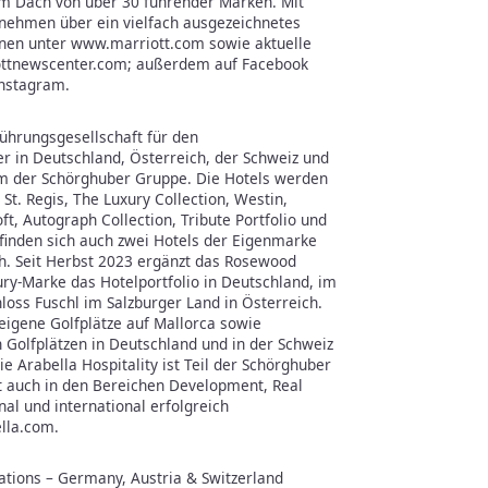
m Dach von über 30 führender Marken. Mit
nehmen über ein vielfach ausgezeichnetes
en unter www.marriott.com sowie aktuelle
tnewscenter.com; außerdem auf Facebook
Instagram.
 Führungsgesellschaft für den
 in Deutschland, Österreich, der Schweiz und
um der Schörghuber Gruppe. Die Hotels werden
t. Regis, The Luxury Collection, Westin,
ft, Autograph Collection, Tribute Portfolio und
finden sich auch zwei Hotels der Eigenmarke
h. Seit Herbst 2023 ergänzt das Rosewood
ury-Marke das Hotelportfolio in Deutschland, im
oss Fuschl im Salzburger Land in Österreich.
 eigene Golfplätze auf Mallorca sowie
Golfplätzen in Deutschland und in der Schweiz
 Arabella Hospitality ist Teil der Schörghuber
 auch in den Bereichen Development, Real
al und international erfolgreich
lla.com.
ations – Germany, Austria & Switzerland