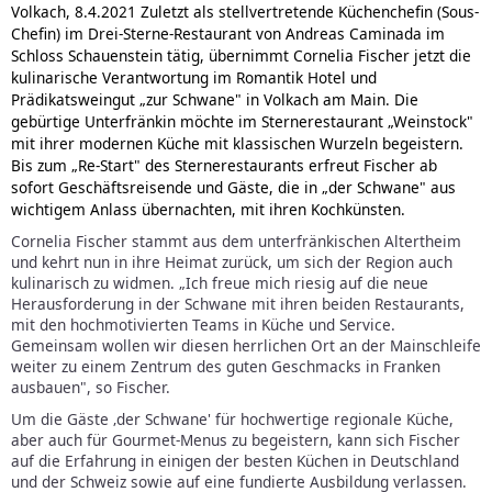
Volkach, 8.4.2021 Zuletzt als stellvertretende Küchenchefin (Sous-
Chefin) im Drei-Sterne-Restaurant von Andreas Caminada im
Schloss Schauenstein tätig, übernimmt Cornelia Fischer jetzt die
kulinarische Verantwortung im Romantik Hotel und
Prädikatsweingut „zur Schwane" in Volkach am Main. Die
gebürtige Unterfränkin möchte im Sternerestaurant „Weinstock"
mit ihrer modernen Küche mit klassischen Wurzeln begeistern.
Bis zum „Re-Start" des Sternerestaurants erfreut Fischer ab
sofort Geschäftsreisende und Gäste, die in „der Schwane" aus
wichtigem Anlass übernachten, mit ihren Kochkünsten.
Cornelia Fischer stammt aus dem unterfränkischen Altertheim
und kehrt nun in ihre Heimat zurück, um sich der Region auch
kulinarisch zu widmen. „Ich freue mich riesig auf die neue
Herausforderung in der Schwane mit ihren beiden Restaurants,
mit den hochmotivierten Teams in Küche und Service.
Gemeinsam wollen wir diesen herrlichen Ort an der Mainschleife
weiter zu einem Zentrum des guten Geschmacks in Franken
ausbauen", so Fischer.
Um die Gäste ‚der Schwane' für hochwertige regionale Küche,
aber auch für Gourmet-Menus zu begeistern, kann sich Fischer
auf die Erfahrung in einigen der besten Küchen in Deutschland
und der Schweiz sowie auf eine fundierte Ausbildung verlassen.