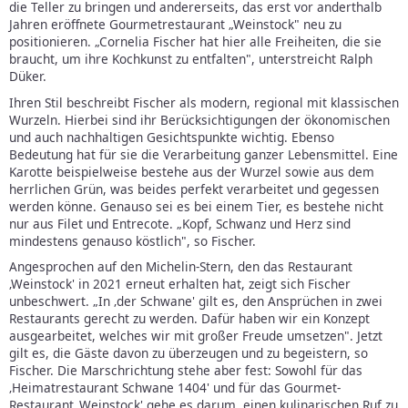
die Teller zu bringen und andererseits, das erst vor anderthalb
Jahren eröffnete Gourmetrestaurant „Weinstock" neu zu
positionieren. „Cornelia Fischer hat hier alle Freiheiten, die sie
braucht, um ihre Kochkunst zu entfalten", unterstreicht Ralph
Düker.
Ihren Stil beschreibt Fischer als modern, regional mit klassischen
Wurzeln. Hierbei sind ihr Berücksichtigungen der ökonomischen
und auch nachhaltigen Gesichtspunkte wichtig. Ebenso
Bedeutung hat für sie die Verarbeitung ganzer Lebensmittel. Eine
Karotte beispielweise bestehe aus der Wurzel sowie aus dem
herrlichen Grün, was beides perfekt verarbeitet und gegessen
werden könne. Genauso sei es bei einem Tier, es bestehe nicht
nur aus Filet und Entrecote. „Kopf, Schwanz und Herz sind
mindestens genauso köstlich", so Fischer.
Angesprochen auf den Michelin-Stern, den das Restaurant
‚Weinstock' in 2021 erneut erhalten hat, zeigt sich Fischer
unbeschwert. „In ‚der Schwane' gilt es, den Ansprüchen in zwei
Restaurants gerecht zu werden. Dafür haben wir ein Konzept
ausgearbeitet, welches wir mit großer Freude umsetzen". Jetzt
gilt es, die Gäste davon zu überzeugen und zu begeistern, so
Fischer. Die Marschrichtung stehe aber fest: Sowohl für das
‚Heimatrestaurant Schwane 1404' und für das Gourmet-
Restaurant ‚Weinstock' gehe es darum, einen kulinarischen Ruf zu