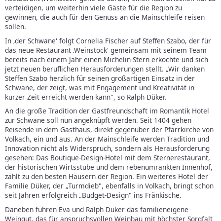
verteidigen, um weiterhin viele Gäste für die Region zu
gewinnen, die auch für den Genuss an die Mainschleife reisen
sollen.
In ‚der Schwane' folgt Cornelia Fischer auf Steffen Szabo, der für
das neue Restaurant ‚Weinstock' gemeinsam mit seinem Team
bereits nach einem Jahr einen Michelin-Stern erkochte und sich
jetzt neuen beruflichen Herausforderungen stellt. „Wir danken
Steffen Szabo herzlich für seinen großartigen Einsatz in der
Schwane, der zeigt, was mit Engagement und Kreativität in
kurzer Zeit erreicht werden kann", so Ralph Düker.
An die große Tradition der Gastfreundschaft im Romantik Hotel
zur Schwane soll nun angeknüpft werden. Seit 1404 gehen
Reisende in dem Gasthaus, direkt gegenüber der Pfarrkirche von
Volkach, ein und aus. An der Mainschleife werden Tradition und
Innovation nicht als Widerspruch, sondern als Herausforderung
gesehen: Das Boutique-Design-Hotel mit dem Sternerestaurant,
der historischen Wirtsstube und dem rebenumrankten Innenhof,
zählt zu den besten Häusern der Region. Ein weiteres Hotel der
Familie Düker, der „Turmdieb", ebenfalls in Volkach, bringt schon
seit Jahren erfolgreich „Budget-Design" ins Fränkische.
Daneben führen Eva und Ralph Düker das familieneigene
Weingut, das für anspruchsvollen Weinbau mit höchster Sorgfalt