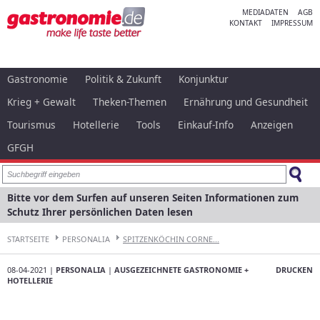
MEDIADATEN
AGB
KONTAKT
IMPRESSUM
Gastronomie
Politik & Zukunft
Konjunktur
Krieg + Gewalt
Theken-Themen
Ernährung und Gesundheit
Tourismus
Hotellerie
Tools
Einkauf-Info
Anzeigen
GFGH
Bitte vor dem Surfen auf unseren Seiten Informationen zum
Schutz Ihrer persönlichen Daten lesen
STARTSEITE
PERSONALIA
SPITZENKÖCHIN CORNE...
08-04-2021 |
PERSONALIA
|
AUSGEZEICHNETE GASTRONOMIE +
DRUCKEN
HOTELLERIE