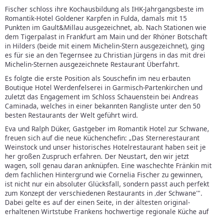
Fischer schloss ihre Kochausbildung als IHK-Jahrgangsbeste im
Romantik-Hotel Goldener Karpfen in Fulda, damals mit 15
Punkten im Gault&Millau ausgezeichnet, ab. Nach Stationen wie
dem Tigerpalast in Frankfurt am Main und der Rhöner Botschaft
in Hilders (beide mit einem Michelin-Stern ausgezeichnet), ging
es für sie an den Tegernsee zu Christian Jürgens in das mit drei
Michelin-Sternen ausgezeichnete Restaurant Überfahrt.
Es folgte die erste Position als Souschefin im neu erbauten
Boutique Hotel Werdenfelserei in Garmisch-Partenkirchen und
zuletzt das Engagement im Schloss Schauenstein bei Andreas
Caminada, welches in einer bekannten Rangliste unter den 50
besten Restaurants der Welt geführt wird.
Eva und Ralph Düker, Gastgeber im Romantik Hotel zur Schwane,
freuen sich auf die neue Küchenchefin: „Das Sternerestaurant
Weinstock und unser historisches Hotelrestaurant haben seit je
her großen Zuspruch erfahren. Der Neustart, den wir jetzt
wagen, soll genau daran anknüpfen. Eine waschechte Fränkin mit
dem fachlichen Hintergrund wie Cornelia Fischer zu gewinnen,
ist nicht nur ein absoluter Glücksfall, sondern passt auch perfekt
zum Konzept der verschiedenen Restaurants in ‚der Schwane'".
Dabei gelte es auf der einen Seite, in der ältesten original-
erhaltenen Wirtstube Frankens hochwertige regionale Küche auf