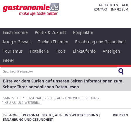
MEDIADATEN
AGB
KONTAKT
IMPRESSUM
Gastronomie
Politik & Zukunft
Konjunktur
Krieg + Gewalt
Theken-Themen
Ernährung und Gesundheit
Tourismus
Hotellerie
Tools
Einkauf-Info
Anzeigen
GFGH
Bitte vor dem Surfen auf unseren Seiten Informationen zum
Schutz Ihrer persönlichen Daten lesen
STARTSEITE
PERSONAL, BERUFE, AUS- UND WEITERBILDUNG
NEU AB JULI: WEITERB...
27-04-2020 |
PERSONAL, BERUFE, AUS- UND WEITERBILDUNG
|
DRUCKEN
ERNÄHRUNG UND GESUNDHEIT