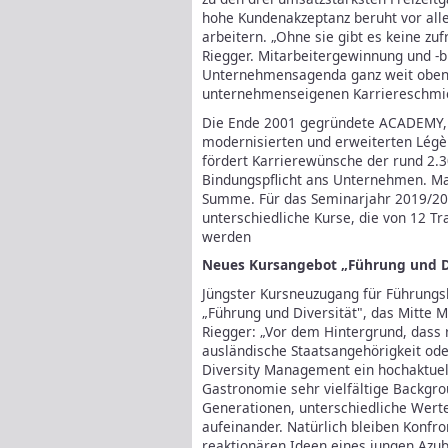
hohe Kundenakzeptanz beruht vor all
arbeitern. „Ohne sie gibt es keine zu
Riegger.
Mitarbeitergewinnung und -b
Unternehmensagenda ganz weit oben. 
unternehmenseigenen Karriereschmied
Die Ende 2001 gegründete ACADEMY, 
modernisierten und erweiterten Légè
fördert Karrierewünsche der rund 2.3
Bindungspflicht ans Unternehmen. MaB
Summe. Für das Seminarjahr 2019/202
unterschiedliche Kurse, die von 12 T
werden
Neues Kursangebot „Führung und Di
Jüngster Kursneuzugang für Führungsk
„Führung und Diversität", das Mitte 
Riegger: „Vor dem Hintergrund, dass 
ausländische Staatsangehörigkeit ode
Diversity Management ein hochaktuel
Gastronomie sehr vielfältige Backgrou
Generationen, unterschiedliche Wert
aufeinander. Natürlich bleiben Konfron
reaktionären Ideen eines jungen Azub