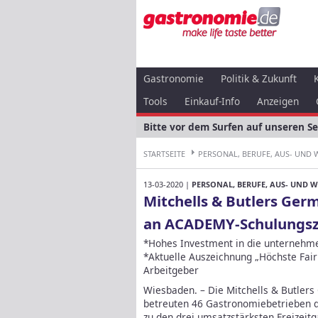
Gastronomie
Politik & Zukunft
Tools
Einkauf-Info
Anzeigen
Bitte vor dem Surfen auf unseren S
STARTSEITE
PERSONAL, BERUFE, AUS- UND
13-03-2020 |
PERSONAL, BERUFE, AUS- UND 
Mitchells & Butlers Ge
an ACADEMY-Schulungs
*Hohes Investment in die unternehm
*Aktuelle Auszeichnung „Höchste Fairn
Arbeitgeber
Wiesbaden. – Die Mitchells & Butler
betreuten 46 Gastronomiebetrieben d
zu den drei umsatzstärksten Freizei