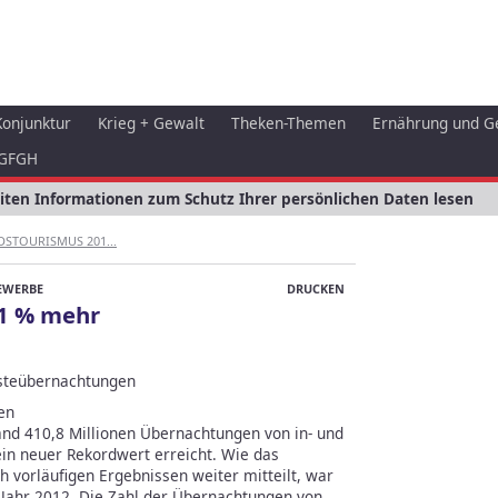
Konjunktur
Krieg + Gewalt
Theken-Themen
Ernährung und G
GFGH
eiten Informationen zum Schutz Ihrer persönlichen Daten lesen
DSTOURISMUS 201...
EWERBE
DRUCKEN
 1 % mehr
steübernachtungen
en
nd 410,8 Millionen Übernachtungen von in- und
in neuer Rekordwert erreicht. Wie das
h vorläufigen Ergebnissen weiter mitteilt, war
 Jahr 2012. Die Zahl der Übernachtungen von