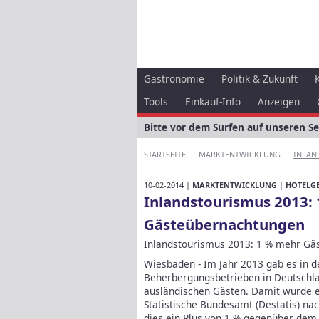
Gastronomie
Politik & Zukunft
Tools
Einkauf-Info
Anzeigen
Bitte vor dem Surfen auf unseren S
STARTSEITE
MARKTENTWICKLUNG
INLAN
10-02-2014 |
MARKTENTWICKLUNG
|
HOTELG
Inlandstourismus 2013:
Gästeübernachtungen
Inlandstourismus 2013: 1 % mehr Gä
Wiesbaden - Im Jahr 2013 gab es in d
Beherbergungsbetrieben in Deutschla
ausländischen Gästen. Damit wurde e
Statistische Bundesamt (Destatis) nac
dies ein Plus von 1 % gegenüber dem