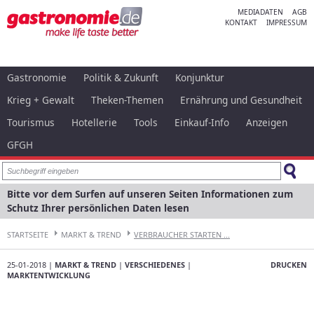
MEDIADATEN
AGB
KONTAKT
IMPRESSUM
Gastronomie
Politik & Zukunft
Konjunktur
Krieg + Gewalt
Theken-Themen
Ernährung und Gesundheit
Tourismus
Hotellerie
Tools
Einkauf-Info
Anzeigen
GFGH
Bitte vor dem Surfen auf unseren Seiten Informationen zum
Schutz Ihrer persönlichen Daten lesen
STARTSEITE
MARKT & TREND
VERBRAUCHER STARTEN ...
25-01-2018 |
MARKT & TREND
|
VERSCHIEDENES
|
DRUCKEN
MARKTENTWICKLUNG