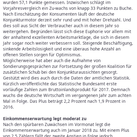
wurden 57,1 Punkte gemessen. Inzwischen schlägt im
Vorjahresvergleich ein Zu-wachs von knapp 33 Punkten zu Buche.
Nach Einschätzung der Konsumenten läuft der deutsche
Konjunkturmotor derzeit sehr rund und mit hoher Drehzahl. Und
dies soll aus Sicht der Verbraucher auch in diesem Jahr so
weitergehen. Begründen lässt sich diese Euphorie vor allem mit
der anhaltend exzellenten Arbeitsmarktlage, die sich in diesem
Jahr sogar noch weiter verbessern soll. Steigende Beschäftigung,
sinkende Arbeitslosigkeit und eine überaus hohe Anzahl an
offenen Stellen sorgen für Optimismus.
Möglicherweise hat aber auch die Aufnahme von
Sondierungsgesprächen zur Fortsetzung der großen Koalition für
zusätzlichen Schub bei den Konjunkturaussichten gesorgt.
Gestützt wird dies auch durch die Daten der amtlichen Statistik.
Kürzlich veröffentlichte das Statistische Bundesamt erste
vorläufige Zahlen zum Bruttoinlandsprodukt für 2017. Demnach
wuchs die deutsche Wirtschaft im vergangenen Jahr zum achten
Mal in Folge. Das Plus beträgt 2,2 Prozent nach 1,9 Prozent in
2016.
Einkommenserwartung legt moderat zu
Nach den spürbaren Zuwächsen im Vormonat legt die
Einkommenserwartung auch im Januar 2018 zu. Mit einem Plus
von 2,5 Zählern fällt der zweite Anstieg in Folge jedoch