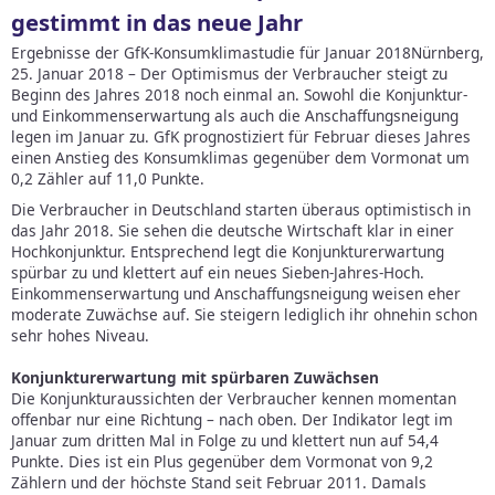
gestimmt in das neue Jahr
Ergebnisse der GfK-Konsumklimastudie für Januar
2018
Nürnberg,
25. Januar 2018 – Der Optimismus der Verbraucher steigt zu
Beginn des Jahres 2018 noch einmal an. Sowohl die Konjunktur-
und Einkommenserwartung als auch die Anschaffungsneigung
legen im Januar zu. GfK prognostiziert für Februar dieses Jahres
einen Anstieg des Konsumklimas gegenüber dem Vormonat um
0,2 Zähler auf 11,0 Punkte.
Die Verbraucher in Deutschland starten überaus optimistisch in
das Jahr 2018. Sie sehen die deutsche Wirtschaft klar in einer
Hochkonjunktur. Entsprechend legt die Konjunkturerwartung
spürbar zu und klettert auf ein neues Sieben-Jahres-Hoch.
Einkommenserwartung und Anschaffungsneigung weisen eher
moderate Zuwächse auf. Sie steigern lediglich ihr ohnehin schon
sehr hohes Niveau.
Konjunkturerwartung mit spürbaren Zuwächsen
Die Konjunkturaussichten der Verbraucher kennen momentan
offenbar nur eine Richtung – nach oben. Der Indikator legt im
Januar zum dritten Mal in Folge zu und klettert nun auf 54,4
Punkte. Dies ist ein Plus gegenüber dem Vormonat von 9,2
Zählern und der höchste Stand seit Februar 2011. Damals