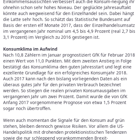
Einkommensaussichten verbessert auch die Konsum-neigung ihr
ohnehin schon sehr hohes Niveau. Der geglückte Jahresauftakt
könnte auch wegweisend für den Einzelhandel sein. Dabei hängt
die Latte sehr hoch. So schätzt das Statistische Bundesamt auf
Basis der ersten elf Monate 2017, dass der Einzelhandelsumsatz
im vergangenen Jahr nominal um 4,5 bis 4,9 Prozent (real 2,7 bis
3,1 Prozent) im Vergleich zu 2016 gestiegen ist.
Konsumklima im Aufwind
Nach 10,8 Zählern im Januar prognostiziert GfK für Februar 2018
einen Wert von 11,0 Punkten. Mit dem zweiten Anstieg in Folge
bestätigt das Konsumklima den guten Jahresstart und legt eine
exzellente Grundlage für ein erfolgreiches Konsumjahr 2018.
Auch 2017 kann nach den bislang vorliegenden Daten als ein
überaus gutes Jahr für den privaten Verbrauch bezeichnet
werden. So stiegen die realen privaten Konsumausgaben im
vergangenen Jahr um zwei Prozent. Damit wurde die von GfK
Anfang 2017 vorgenommene Prognose von etwa 1,5 Prozent
sogar noch übertroffen.
Wenn auch momentan die Signale für den Konsum auf grün
stehen, bleiben dennoch gewisse Risiken. Vor allem die US-
Handelspolitik mit drohenden protektionistischen Tendenzen
sowie die nur schleppend vorankommenden Brexit-