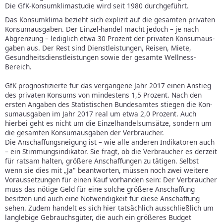
Die GfK-Konsumklimastudie wird seit 1980 durchgeführt.
Das Konsumklima bezieht sich explizit auf die gesamten privaten
Konsumausgaben. Der Einzel-handel macht jedoch – je nach
Abgrenzung – lediglich etwa 30 Prozent der privaten Konsumaus-
gaben aus. Der Rest sind Dienstleistungen, Reisen, Miete,
Gesundheitsdienstleistungen sowie der gesamte Wellness-
Bereich.
GfK prognostizierte für das vergangene Jahr 2017 einen Anstieg
des privaten Konsums von mindestens 1,5 Prozent. Nach den
ersten Angaben des Statistischen Bundesamtes stiegen die Kon-
sumausgaben im Jahr 2017 real um etwa 2,0 Prozent. Auch
hierbei geht es nicht um die Einzelhandelsumsätze, sondern um
die gesamten Konsumausgaben der Verbraucher.
Die Anschaffungsneigung ist – wie alle anderen Indikatoren auch
– ein Stimmungsindikator. Sie fragt, ob die Verbraucher es derzeit
für ratsam halten, größere Anschaffungen zu tätigen. Selbst
wenn sie dies mit „Ja" beantworten, müssen noch zwei weitere
Voraussetzungen für einen Kauf vorhanden sein: Der Verbraucher
muss das nötige Geld für eine solche größere Anschaffung
besitzen und auch eine Notwendigkeit für diese Anschaffung
sehen. Zudem handelt es sich hier tatsächlich ausschließlich um
langlebige Gebrauchsgüter, die auch ein größeres Budget