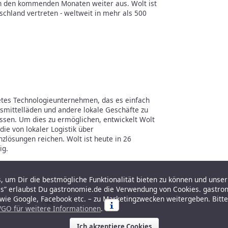
n den kommenden Monaten weiter aus. Wolt ist
schland vertreten - weltweit in mehr als 500
detes Technologieunternehmen, das es einfach
smittelläden und andere lokale Geschäfte zu
assen. Um dies zu ermöglichen, entwickelt Wolt
die von lokaler Logistik über
nzlösungen reichen. Wolt ist heute in 26
ig.
 um Dir die bestmögliche Funktionalität bieten zu können und unser 
es” erlaubst Du gastronomie.de die Verwendung von Cookies. gastro
r wie Google, Facebook etc. – zu Marketingzwecken weitergeben. Bitt
GO für weitere Informationen
.
Ich akzeptiere Cookies