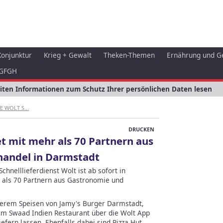
Konjunktur
Krieg + Gewalt
Theken-Themen
Ernährung und G
GFGH
eiten Informationen zum Schutz Ihrer persönlichen Daten lesen
E WOLT S...
DRUCKEN
et mit mehr als 70 Partnern aus
handel in Darmstadt
chnelllieferdienst Wolt ist ab sofort in
r als 70 Partnern aus Gastronomie und
erem Speisen von Jamy's Burger Darmstadt,
m Swaad Indien Restaurant über die Wolt App
efern lassen. Ebenfalls dabei sind Pizza Hut,