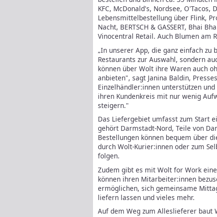
KFC, McDonald's, Nordsee, O'Tacos, D
Lebensmittelbestellung über Flink, Pr
Nacht, BERTSCH & GASSERT, Bhai Bhai
Vinocentral Retail. Auch Blumen am Ri
„In unserer App, die ganz einfach zu b
Restaurants zur Auswahl, sondern auc
können über Wolt ihre Waren auch o
anbieten", sagt Janina Baldin, Presse
Einzelhändler:innen unterstützen und
ihren Kundenkreis mit nur wenig Auf
steigern."
Das Liefergebiet umfasst zum Start e
gehört Darmstadt-Nord, Teile von Da
Bestellungen können bequem über di
durch Wolt-Kurier:innen oder zum Sel
folgen.
Zudem gibt es mit Wolt for Work eine
können ihren Mitarbeiter:innen bezus
ermöglichen, sich gemeinsame Mittag
liefern lassen und vieles mehr.
Auf dem Weg zum Alleslieferer baut W