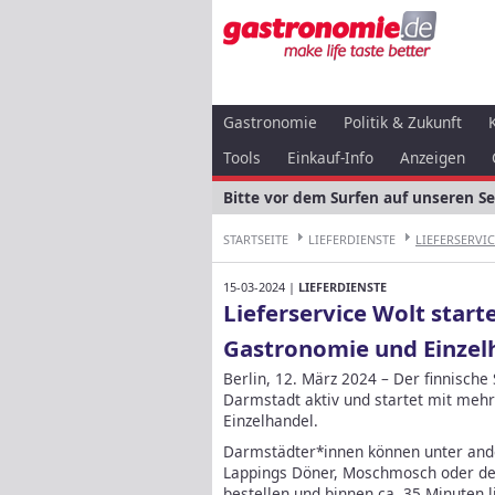
Gastronomie
Politik & Zukunft
Tools
Einkauf-Info
Anzeigen
Bitte vor dem Surfen auf unseren S
STARTSEITE
LIEFERDIENSTE
LIEFERSERVIC
15-03-2024 |
LIEFERDIENSTE
Lieferservice Wolt start
Gastronomie und Einzel
Berlin, 12. März 2024 – Der finnische S
Darmstadt aktiv und startet mit meh
Einzelhandel.
Darmstädter*innen können unter and
Lappings Döner, Moschmosch oder de
bestellen und binnen ca. 35 Minuten li