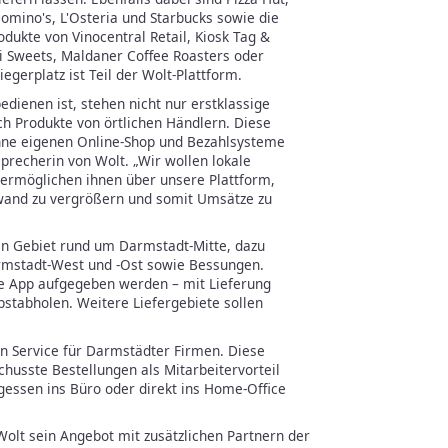
omino's, L'Osteria und Starbucks sowie die
odukte von Vinocentral Retail, Kiosk Tag &
 Sweets, Maldaner Coffee Roasters oder
egerplatz ist Teil der Wolt-Plattform.
edienen ist, stehen nicht nur erstklassige
h Produkte von örtlichen Händlern. Diese
hne eigenen Online-Shop und Bezahlsysteme
sprecherin von Wolt. „Wir wollen lokale
 ermöglichen ihnen über unsere Plattform,
wand zu vergrößern und somit Umsätze zu
in Gebiet rund um Darmstadt-Mitte, dazu
rmstadt-West und -Ost sowie Bessungen.
e App aufgegeben werden – mit Lieferung
bstabholen. Weitere Liefergebiete sollen
n Service für Darmstädter Firmen. Diese
chusste Bestellungen als Mitarbeitervorteil
essen ins Büro oder direkt ins Home-Office
olt sein Angebot mit zusätzlichen Partnern der