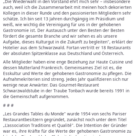
„Die Wiederwahl in den Vorstand ehrt mich sehr – insbesondere
auch, weil ich die Zusammenarbeit mit meinen hoch dekorierten
Kollegen in dieser Runde und den passionierten Mitgliedern sehr
schätze. Ich bin seit 13 Jahren durchgängig im Präsidium und
weiß, wie wichtig die Vereinigung für uns in der gehobenen
Gastronomie ist. Der Austausch unter den Besten der Besten
fördert die gesamte Branche und wir sehen es als unsere
Aufgabe, dieses Kulturgut in die Zukunft zu begleiten", erklärt der
Hotelier aus dem Schwarzwald. Fortan vertritt er 18 Restaurants
der absoluten Spitzenklasse aus Deutschland und Österreich.
Alle Mitglieder haben eine enge Beziehung zur Haute Cuisine und
dessen Mutterland Frankreich. Gemeinsames Ziel ist es, die
Esskultur und Werte der gehobenen Gastronomie zu pflegen. Die
Aufnahmekriterien sind streng. Jedes Jahr qualifizieren sich nur
wenige neue Anwärter. Das Gourmet-Restaurant
Schwarzwaldstube in der Traube Tonbach wurde bereits 1991 in
die Gemeinschaft aufgenommen.
# # #
„Les Grandes Tables du Monde" wurde 1954 von sechs Pariser
Restaurantbesitzern gegründet, zunächst noch unter dem Titel
„L'association Traditions et Qualité". Die Intention der Gründer
war es, ihre Kräfte für die Werte der gehobenen Gastronomie zu