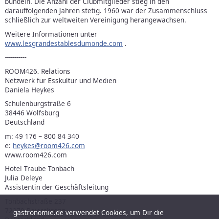
bündeln. Die Anzahl der Clubmitglieder stieg in den
darauffolgenden Jahren stetig. 1960 war der Zusammenschluss
schließlich zur weltweiten Vereinigung herangewachsen.
Weitere Informationen unter
www.lesgrandestablesdumonde.com
.
-----------
ROOM426. Relations
Netzwerk für Esskultur und Medien
Daniela Heykes
Schulenburgstraße 6
38446 Wolfsburg
Deutschland
m: 49 176 – 800 84 340
e:
heykes@room426.com
www.room426.com
Hotel Traube Tonbach
Julia Deleye
Assistentin der Geschäftsleitung
Tonbachstraße 237
72270 Baiersbronn
gastronomie.de verwendet Cookies, um Dir die