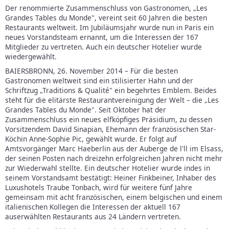
Der renommierte Zusammenschluss von Gastronomen, „Les
Grandes Tables du Monde", vereint seit 60 Jahren die besten
Restaurants weltweit. Im Jubiläumsjahr wurde nun in Paris ein
neues Vorstandsteam ernannt, um die Interessen der 167
Mitglieder zu vertreten. Auch ein deutscher Hotelier wurde
wiedergewählt.
BAIERSBRONN, 26. November 2014 – Für die besten
Gastronomen weltweit sind ein stilisierter Hahn und der
Schriftzug „Traditions & Qualité" ein begehrtes Emblem. Beides
steht für die elitärste Restaurantvereinigung der Welt – die „Les
Grandes Tables du Monde". Seit Oktober hat der
Zusammenschluss ein neues elfköpfiges Präsidium, zu dessen
Vorsitzendem David Sinapian, Ehemann der französischen Star-
Köchin Anne-Sophie Pic, gewählt wurde. Er folgt auf
Amtsvorgänger Marc Haeberlin aus der Auberge de l'll im Elsass,
der seinen Posten nach dreizehn erfolgreichen Jahren nicht mehr
zur Wiederwahl stellte. Ein deutscher Hotelier wurde indes in
seinem Vorstandsamt bestätigt: Heiner Finkbeiner, Inhaber des
Luxushotels Traube Tonbach, wird für weitere fünf Jahre
gemeinsam mit acht französischen, einem belgischen und einem
italienischen Kollegen die Interessen der aktuell 167
auserwählten Restaurants aus 24 Ländern vertreten.