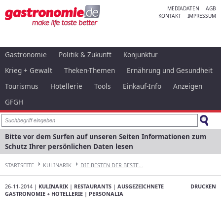
MEDIADATEN
AGB
KONTAKT
IMPRESSUM
Gastronomie
Politik & Zukunft
Konjunktur
Krieg + Gewalt
Theken-Themen
Ernährung und Gesundheit
Tourismus
Hotellerie
Tools
Einkauf-Info
Anzeigen
GFGH
Bitte vor dem Surfen auf unseren Seiten Informationen zum
Schutz Ihrer persönlichen Daten lesen
STARTSEITE
KULINARIK
DIE BESTEN DER BESTE...
26-11-2014 |
KULINARIK
|
RESTAURANTS
|
AUSGEZEICHNETE
DRUCKEN
GASTRONOMIE + HOTELLERIE
|
PERSONALIA