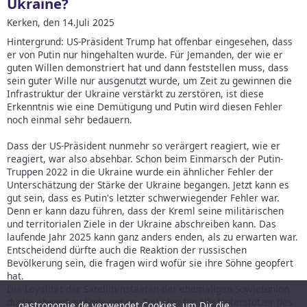
Ukraine?
Kerken, den 14.Juli 2025
Hintergrund: US-Präsident Trump hat offenbar eingesehen, dass
er von Putin nur hingehalten wurde. Für Jemanden, der wie er
guten Willen demonstriert hat und dann feststellen muss, dass
sein guter Wille nur ausgenutzt wurde, um Zeit zu gewinnen die
Infrastruktur der Ukraine verstärkt zu zerstören, ist diese
Erkenntnis wie eine Demütigung und Putin wird diesen Fehler
noch einmal sehr bedauern.
Dass der US-Präsident nunmehr so verärgert reagiert, wie er
reagiert, war also absehbar. Schon beim Einmarsch der Putin-
Truppen 2022 in die Ukraine wurde ein ähnlicher Fehler der
Unterschätzung der Stärke der Ukraine begangen. Jetzt kann es
gut sein, dass es Putin's letzter schwerwiegender Fehler war.
Denn er kann dazu führen, dass der Kreml seine militärischen
und territorialen Ziele in der Ukraine abschreiben kann. Das
laufende Jahr 2025 kann ganz anders enden, als zu erwarten war.
Entscheidend dürfte auch die Reaktion der russischen
Bevölkerung sein, die fragen wird wofür sie ihre Söhne geopfert
hat.
Die Loyalität der Satellitenstaaten der ehemaligen Sowjetunion
dürfte ebenso zu Ende gehen. Zeit also für alle Unterstützer des
gastronomie.de verwendet Cookies, um Dir die