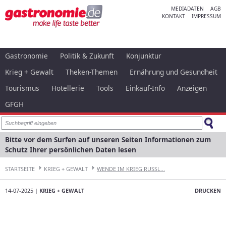
MEDIADATEN
AGB
KONTAKT
IMPRESSUM
Gastronomie
Politik & Zukunft
Konjunktur
Krieg + Gewalt
Theken-Themen
Ernährung und Gesundheit
Tourismus
Hotellerie
Tools
Einkauf-Info
Anzeigen
GFGH
Bitte vor dem Surfen auf unseren Seiten Informationen zum
Schutz Ihrer persönlichen Daten lesen
STARTSEITE
KRIEG + GEWALT
WENDE IM KRIEG RUSSL...
14-07-2025 |
KRIEG + GEWALT
DRUCKEN