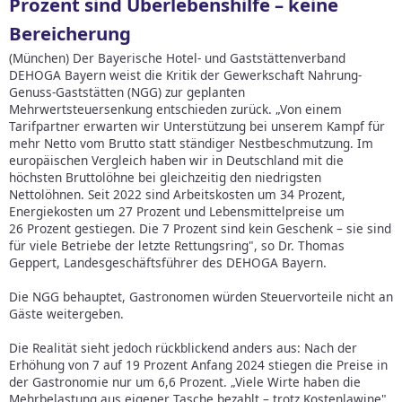
Prozent sind Überlebenshilfe – keine
Bereicherung
(München) Der Bayerische Hotel- und Gaststättenverband
DEHOGA Bayern weist die Kritik der Gewerkschaft Nahrung-
Genuss-Gaststätten (NGG) zur geplanten
Mehrwertsteuersenkung entschieden zurück. „Von einem
Tarifpartner erwarten wir Unterstützung bei unserem Kampf für
mehr Netto vom Brutto statt ständiger Nestbeschmutzung. Im
europäischen Vergleich haben wir in Deutschland mit die
höchsten Bruttolöhne bei gleichzeitig den niedrigsten
Nettolöhnen. Seit 2022 sind Arbeitskosten um 34 Prozent,
Energiekosten um 27 Prozent und Lebensmittelpreise um
26 Prozent gestiegen. Die 7 Prozent sind kein Geschenk – sie sind
für viele Betriebe der letzte Rettungsring", so Dr. Thomas
Geppert, Landesgeschäftsführer des DEHOGA Bayern.
Die NGG behauptet, Gastronomen würden Steuervorteile nicht an
Gäste weitergeben.
Die Realität sieht jedoch rückblickend anders aus: Nach der
Erhöhung von 7 auf 19 Prozent Anfang 2024 stiegen die Preise in
der Gastronomie nur um 6,6 Prozent. „Viele Wirte haben die
Mehrbelastung aus eigener Tasche bezahlt – trotz Kostenlawine",