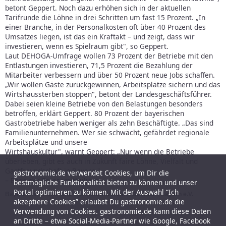
betont Geppert. Noch dazu erhöhen sich in der aktuellen
Tarifrunde die Löhne in drei Schritten um fast 15 Prozent. „In
einer Branche, in der Personalkosten oft über 40 Prozent des
Umsatzes liegen, ist das ein Kraftakt – und zeigt, dass wir
investieren, wenn es Spielraum gibt", so Geppert.
Laut DEHOGA-Umfrage wollen 73 Prozent der Betriebe mit den
Entlastungen investieren, 71,5 Prozent die Bezahlung der
Mitarbeiter verbessern und über 50 Prozent neue Jobs schaffen.
„Wir wollen Gäste zurückgewinnen, Arbeitsplätze sichern und das
Wirtshaussterben stoppen", betont der Landesgeschäftsführer.
Dabei seien kleine Betriebe von den Belastungen besonders
betroffen, erklärt Geppert. 80 Prozent der bayerischen
Gastrobetriebe haben weniger als zehn Beschäftigte. „Das sind
Familienunternehmen. Wer sie schwächt, gefährdet regionale
Arbeitsplätze und unsere
Wirtshauskultur", warnt Geppert: „Nur wenn die Betriebe
überleben, gibt es auch in Zukunft faire Löhne, Vielfalt und
Gastfreundschaft in Bayern."
gastronomie.de verwendet Cookies, um Dir die
– Ende der Pressemitteilung -
bestmögliche Funktionalität bieten zu können und unser
Portal optimieren zu können. Mit der Auswahl “Ich
Bayerischer Hotel- und Gaststättenverband DEHOGA Bayern e.V.
akzeptiere Cookies” erlaubst Du gastronomie.de die
Verwendung von Cookies. gastronomie.de kann diese Daten
an Dritte – etwa Social-Media-Partner wie Google, Facebook