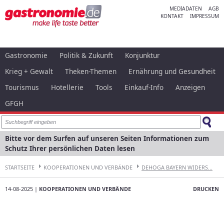
MEDIADATEN
AGB
KONTAKT
IMPRESSUM
Gastronomie
Politik & Zukunft
Konjunktur
Krieg + Gewalt
Theken-Themen
Ernährung und Gesundheit
Tourismus
Hotellerie
Tools
Einkauf-Info
Anzeigen
GFGH
Bitte vor dem Surfen auf unseren Seiten Informationen zum
Schutz Ihrer persönlichen Daten lesen
STARTSEITE
KOOPERATIONEN UND VERBÄNDE
DEHOGA BAYERN WIDERS...
14-08-2025 |
KOOPERATIONEN UND VERBÄNDE
DRUCKEN