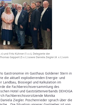
) und Fritz Kühner (1.v.r.), Delegierte der
mas Geppert (5 v.l.) sowie Daniela Ziegler (4. v.l.) vom
hs Gastronomie im Gasthaus Goldener Stern in
e die aktuell explodierenden Energie- und
r Landbau, Biosiegel und Kalkulation im
rde die Fachbereichsversammlung des
ischen Hotel und Gaststättenverbands DEHOGA
ch Fachbereichsvorsitzende Monika
Daniela Ziegler. Poschenrieder sprach über die
che. „Die Situation unserer Gastgeber ist von