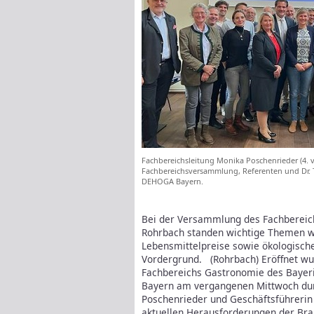
Fachbereichsleitung Monika Poschenrieder (4. v.r.
Fachbereichsversammlung, Referenten und Dr. Tho
DEHOGA Bayern.
Bei der Versammlung des Fachbereic
Rohrbach standen wichtige Themen wi
Lebensmittelpreise sowie ökologische
Vordergrund.
(Rohrbach) Eröffnet wu
Fachbereichs Gastronomie des Bayer
Bayern am vergangenen Mittwoch dur
Poschenrieder und Geschäftsführerin 
aktuellen Herausforderungen der Bran