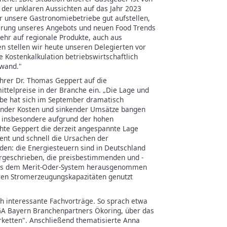
der unklaren Aussichten auf das Jahr 2023
 unsere Gastronomiebetriebe gut aufstellen,
erung unseres Angebots und neuen Food Trends
ehr auf regionale Produkte, auch aus
n stellen wir heute unseren Delegierten vor
 Kostenkalkulation betriebswirtschaftlich
fwand."
hrer Dr. Thomas Geppert auf die
ttelpreise in der Branche ein. „Die Lage und
e hat sich im September dramatisch
render Kosten und sinkender Umsätze bangen
be insbesondere aufgrund der hohen
hte Geppert die derzeit angespannte Lage
ent und schnell die Ursachen der
en: die Energiesteuern sind in Deutschland
orgeschrieben, die preisbestimmenden und -
us dem Merit-Oder-System herausgenommen
ren Stromerzeugungskapazitäten genutzt
h interessante Fachvorträge. So sprach etwa
GA Bayern Branchenpartners Ökoring, über das
rketten". Anschließend thematisierte Anna