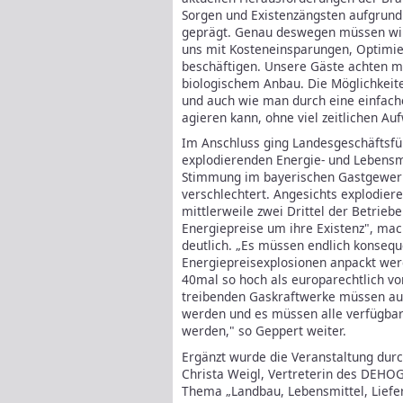
Sorgen und Existenzängsten aufgrund 
geprägt. Genau deswegen müssen wir
uns mit Kosteneinsparungen, Optimi
beschäftigen. Unsere Gäste achten m
biologischem Anbau. Die Möglichkeite
und auch wie man durch eine einfache
agieren kann, ohne viel zeitlichen Au
Im Anschluss ging Landesgeschäftsfü
explodierenden Energie- und Lebensmi
Stimmung im bayerischen Gastgewerb
verschlechtert. Angesichts explodie
mittlerweile zwei Drittel der Betrie
Energiepreise um ihre Existenz", mac
deutlich. „Es müssen endlich konsequ
Energiepreisexplosionen anpackt werd
40mal so hoch als europarechtlich v
treibenden Gaskraftwerke müssen a
werden und es müssen alle verfügba
werden," so Geppert weiter.
Ergänzt wurde die Veranstaltung durc
Christa Weigl, Vertreterin des DEHO
Thema „Landbau, Lebensmittel, Liefe