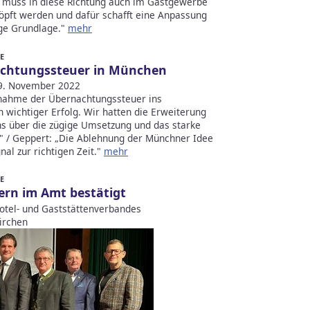
, muss in diese Richtung auch im Gastgewerbe
öpft werden und dafür schafft eine Anpassung
ige Grundlage."
mehr
E
chtungssteuer in München
9. November 2022
nahme der Übernachtungssteuer ins
wichtiger Erfolg. Wir hatten die Erweiterung
s über die zügige Umsetzung und das starke
" / Geppert: „Die Ablehnung der Münchner Idee
nal zur richtigen Zeit."
mehr
E
rn im Amt bestätigt
otel- und Gaststättenverbandes
irchen