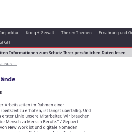
Konjunktur
Krieg + Gewalt
Theken-Themen
Ernährung und G
GFGH
eiten Informationen zum Schutz Ihrer persönlichen Daten lesen
 UND VE...
bände
E
der Arbeitszeiten im Rahmen einer
eitszeit zu erhöhen, ist längst überfällig. Und
n erster Linie unsere Mitarbeiter. Wir brauchen
die Mensch-zu-Mensch-Berufe." / Geppert:
 von New Work ist und digitale Nomaden