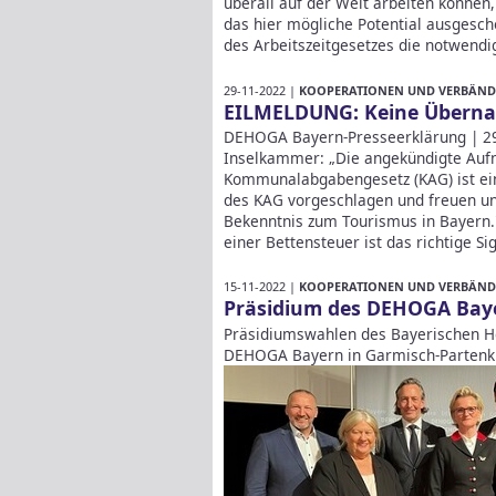
überall auf der Welt arbeiten können
das hier mögliche Potential ausgesch
des Arbeitszeitgesetzes die notwend
29-11-2022 |
KOOPERATIONEN UND VERBÄND
EILMELDUNG: Keine Überna
DEHOGA Bayern-Presseerklärung | 2
Inselkammer: „Die angekündigte Auf
Kommunalabgabengesetz (KAG) ist ein 
des KAG vorgeschlagen und freuen un
Bekenntnis zum Tourismus in Bayern.
einer Bettensteuer ist das richtige Sig
15-11-2022 |
KOOPERATIONEN UND VERBÄND
Präsidium des DEHOGA Baye
Präsidiumswahlen des Bayerischen H
DEHOGA Bayern in Garmisch-Partenk