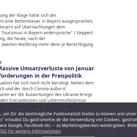
ng der Klage hatte sich der
en eine Bettensteuer in Bayern ausgesprochen,
Steuern auf Übernachtungen dem
s Tourismus in Bayern widerspräche" / Geppert
g, die heute, nach der
m zweiten Weltkrieg mehr denn je Berechtigung
E
Massive Umsatzverluste von Januar
orderungen in der Preispolitik
tuation hat sich noch nicht beruhigt. Neben dem
ch und der durch Corona äußerst
püren wir die Auswirkungen des Ukraine-Kriegs
nden Energiekosten und Lebensmittelpreise
t" / Geppert: „Durch die Entfristung des
en die Unternehmen in die Lage versetzt, aus
 um Dir die bestmögliche Funktionalität bieten zu können und unser 
"
mehr
es” erlaubst Du gastronomie.de die Verwendung von Cookies. gastro
r wie Google, Facebook etc. – zu Marketingzwecken weitergeben. Bitt
GO für weitere Informationen
.