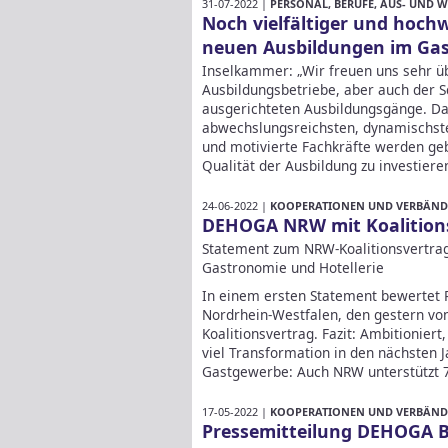
31-07-2022 |
PERSONAL, BERUFE, AUS- UND 
Noch vielfältiger und hochw
neuen Ausbildungen im Ga
Inselkammer: „Wir freuen uns sehr üb
Ausbildungsbetriebe, aber auch der 
ausgerichteten Ausbildungsgänge. Da
abwechslungsreichsten, dynamischste
und motivierte Fachkräfte werden gebr
Qualität der Ausbildung zu investier
24-06-2022 |
KOOPERATIONEN UND VERBÄND
DEHOGA NRW mit Koalitions
Statement zum NRW-Koalitionsvertrag: 
Gastronomie und Hotellerie
In einem ersten Statement bewertet 
Nordrhein-Westfalen, den gestern vo
Koalitionsvertrag. Fazit: Ambitionie
viel Transformation in den nächsten J
Gastgewerbe: Auch NRW unterstützt 
17-05-2022 |
KOOPERATIONEN UND VERBÄND
Pressemitteilung DEHOGA B