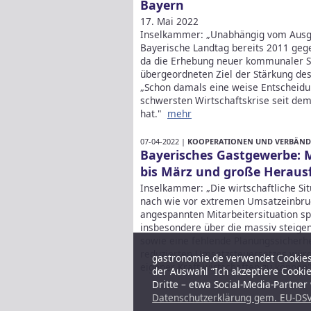
Bayern
17. Mai 2022
Inselkammer: „Unabhängig vom Ausga
Bayerische Landtag bereits 2011 geg
da die Erhebung neuer kommunaler 
übergeordneten Ziel der Stärkung de
„Schon damals eine weise Entscheidun
schwersten Wirtschaftskrise seit de
hat."
mehr
07-04-2022 |
KOOPERATIONEN UND VERBÄND
Bayerisches Gastgewerbe: 
bis März und große Herausf
Inselkammer: „Die wirtschaftliche Si
nach wie vor extremen Umsatzeinbru
angespannten Mitarbeitersituation s
insbesondere über die massiv steige
sowie eine fehlende Planungssicherhei
reduzierten Umsatzsteuersatzes würd
gastronomie.de verwendet Cookies,
eigener Kraft wirtschaften zu können
der Auswahl “Ich akzeptiere Cooki
Dritte – etwa Social-Media-Partne
Datenschutzerklärung gem. EU-DSV