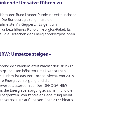
sinkende Umsätze führen zu
ffens der Bund-Länder-Runde ist enttäuschend
t. Die Bundesregierung muss die
ährleisten" / Geppert: „Es geht um
 unbezahlbares Rund-um-sorglos-Paket. Es
ll die Ursachen der Energiepreisexplosionen
NRW: Umsätze steigen–
ährend der Pandemiezeit wächst der Druck in
uptgrund: Den höheren Umsätzen stehen
r. Zudem ist das Vor-Corona-Niveau von 2019
here Energieversorgung und die
tgewerbe außerdem zu. Der DEHOGA NRW
n, die Energieversorgung zu sichern und die
 begrenzen. Von zentraler Bedeutung bleibt
ehrwertsteuer auf Speisen über 2022 hinaus.