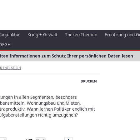
Konjunktur
Krieg + Gewalt
Theken-Themen
Ernährung und G
GFGH
eiten Informationen zum Schutz Ihrer persönlichen Daten lesen
R INFLATION
DRUCKEN
rungen in allen Segmenten, besonders
ebensmitteln, Wohnungsbau und Mieten.
traproduktiv. Wann lernen Politiker endlich mit
Aufgabenstellungen richtig umzugehen?