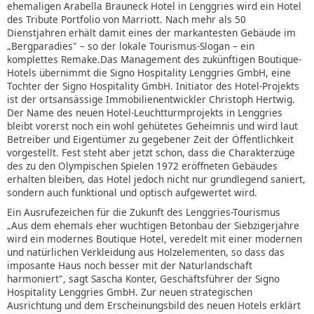
ehemaligen Arabella Brauneck Hotel in Lenggries wird ein Hotel
des Tribute Portfolio von Marriott. Nach mehr als 50
Dienstjahren erhält damit eines der markantesten Gebäude im
„Bergparadies" – so der lokale Tourismus-Slogan – ein
komplettes Remake.
Das Management des zukünftigen Boutique-
Hotels übernimmt die Signo Hospitality Lenggries GmbH, eine
Tochter der Signo Hospitality GmbH. Initiator des Hotel-Projekts
ist der ortsansässige Immobilienentwickler Christoph Hertwig.
Der Name des neuen Hotel-Leuchtturmprojekts in Lenggries
bleibt vorerst noch ein wohl gehütetes Geheimnis und wird laut
Betreiber und Eigentümer zu gegebener Zeit der Öffentlichkeit
vorgestellt. Fest steht aber jetzt schon, dass die Charakterzüge
des zu den Olympischen Spielen 1972 eröffneten Gebäudes
erhalten bleiben, das Hotel jedoch nicht nur grundlegend saniert,
sondern auch funktional und optisch aufgewertet wird.
Ein Ausrufezeichen für die Zukunft des Lenggries-Tourismus
„Aus dem ehemals eher wuchtigen Betonbau der Siebzigerjahre
wird ein modernes Boutique Hotel, veredelt mit einer modernen
und natürlichen Verkleidung aus Holzelementen, so dass das
imposante Haus noch besser mit der Naturlandschaft
harmoniert", sagt Sascha Konter, Geschäftsführer der Signo
Hospitality Lenggries GmbH. Zur neuen strategischen
Ausrichtung und dem Erscheinungsbild des neuen Hotels erklärt