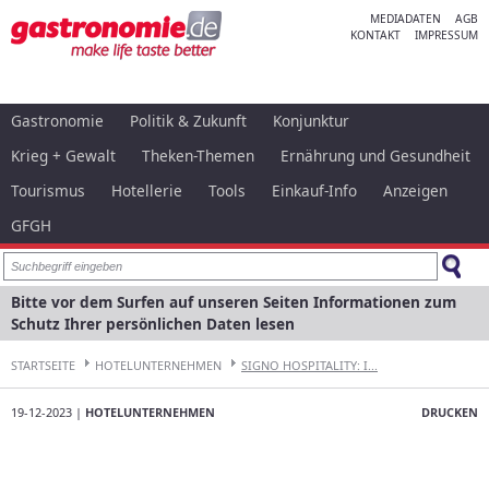
MEDIADATEN
AGB
KONTAKT
IMPRESSUM
Gastronomie
Politik & Zukunft
Konjunktur
Krieg + Gewalt
Theken-Themen
Ernährung und Gesundheit
Tourismus
Hotellerie
Tools
Einkauf-Info
Anzeigen
GFGH
Bitte vor dem Surfen auf unseren Seiten Informationen zum
Schutz Ihrer persönlichen Daten lesen
STARTSEITE
HOTELUNTERNEHMEN
SIGNO HOSPITALITY: I...
19-12-2023 |
HOTELUNTERNEHMEN
DRUCKEN