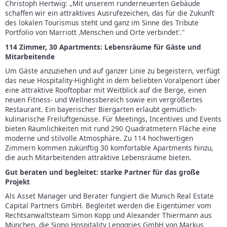
Christoph Hertwig: „Mit unserem runderneuerten Gebäude
schaffen wir ein attraktives Ausrufezeichen, das für die Zukunft
des lokalen Tourismus steht und ganz im Sinne des Tribute
Portfolio von Marriott ‚Menschen und Orte verbindet'."
114 Zimmer, 30 Apartments: Lebensräume für Gäste und
Mitarbeitende
Um Gäste anzuziehen und auf ganzer Linie zu begeistern, verfügt
das neue Hospitality-Highlight in dem beliebten Voralpenort über
eine attraktive Rooftopbar mit Weitblick auf die Berge, einen
neuen Fitness- und Wellnessbereich sowie ein vergrößertes
Restaurant. Ein bayerischer Biergarten erlaubt gemütlich-
kulinarische Freiluftgenüsse. Für Meetings, Incentives und Events
bieten Räumlichkeiten mit rund 290 Quadratmetern Fläche eine
moderne und stilvolle Atmosphäre. Zu 114 hochwertigen
Zimmern kommen zukünftig 30 komfortable Apartments hinzu,
die auch Mitarbeitenden attraktive Lebensräume bieten.
Gut beraten und begleitet: starke Partner für das große
Projekt
Als Asset Manager und Berater fungiert die Munich Real Estate
Capital Partners GmbH. Begleitet werden die Eigentümer vom
Rechtsanwaltsteam Simon Kopp und Alexander Thiermann aus
München, die Signo Hospitality Lenggries GmbH von Markus