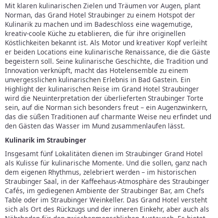
Mit klaren kulinarischen Zielen und Träumen vor Augen, plant
Norman, das Grand Hotel Straubinger zu einem Hotspot der
Kulinarik zu machen und im Badeschloss eine wagemutige,
kreativ-coole Küche zu etablieren, die für ihre originellen
Köstlichkeiten bekannt ist. Als Motor und kreativer Kopf verleiht
er beiden Locations eine kulinarische Renaissance, die die Gäste
begeistern soll. Seine kulinarische Geschichte, die Tradition und
Innovation verknüpft, macht das Hotelensemble zu einem
unvergesslichen kulinarischen Erlebnis in Bad Gastein. Ein
Highlight der kulinarischen Reise im Grand Hotel Straubinger
wird die Neuinterpretation der überlieferten Straubinger Torte
sein, auf die Norman sich besonders freut – ein Augenzwinkern,
das die süßen Traditionen auf charmante Weise neu erfindet und
den Gästen das Wasser im Mund zusammenlaufen lässt.
Kulinarik im Straubinger
Insgesamt fünf Lokalitäten dienen im Straubinger Grand Hotel
als Kulisse für kulinarische Momente. Und die sollen, ganz nach
dem eigenen Rhythmus, zelebriert werden – im historischen
Straubinger Saal, in der Kaffeehaus-Atmosphäre des Straubinger
Cafés, im gediegenen Ambiente der Straubinger Bar, am Chefs
Table oder im Straubinger Weinkeller. Das Grand Hotel versteht
sich als Ort des Rückzugs und der inneren Einkehr, aber auch als