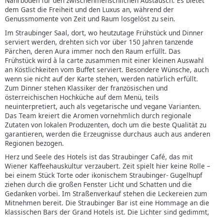
Nährboden für den zwischenmenschlichen Austausch. Es bietet
dem Gast die Freiheit und den Luxus an, während der
Genussmomente von Zeit und Raum losgelöst zu sein.
Im Straubinger Saal, dort, wo heutzutage Frühstück und Dinner
serviert werden, drehten sich vor über 150 Jahren tanzende
Pärchen, deren Aura immer noch den Raum erfüllt. Das
Frühstück wird à la carte zusammen mit einer kleinen Auswahl
an Köstlichkeiten vom Buffet serviert. Besondere Wünsche, auch
wenn sie nicht auf der Karte stehen, werden natürlich erfüllt.
Zum Dinner stehen Klassiker der französischen und
österreichischen Hochküche auf dem Menü, teils
neuinterpretiert, auch als vegetarische und vegane Varianten.
Das Team kreiert die Aromen vornehmlich durch regionale
Zutaten von lokalen Produzenten, doch um die beste Qualität zu
garantieren, werden die Erzeugnisse durchaus auch aus anderen
Regionen bezogen.
Herz und Seele des Hotels ist das Straubinger Café, das mit
Wiener Kaffeehauskultur verzaubert. Zeit spielt hier keine Rolle –
bei einem Stück Torte oder ikonischem Straubinger- Gugelhupf
ziehen durch die großen Fenster Licht und Schatten und die
Gedanken vorbei. Im Straßenverkauf stehen die Leckereien zum
Mitnehmen bereit. Die Straubinger Bar ist eine Hommage an die
klassischen Bars der Grand Hotels ist. Die Lichter sind gedimmt,