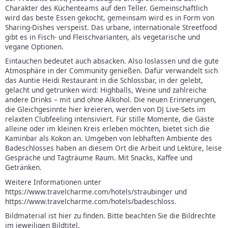
Charakter des Küchenteams auf den Teller. Gemeinschaftlich
wird das beste Essen gekocht, gemeinsam wird es in Form von
Sharing-Dishes verspeist. Das urbane, internationale Streetfood
gibt es in Fisch- und Fleischvarianten, als vegetarische und
vegane Optionen.
Eintauchen bedeutet auch absacken. Also loslassen und die gute
Atmosphäre in der Community genießen. Dafür verwandelt sich
das Auntie Heidi Restaurant in die Schlossbar, in der gelebt,
gelacht und getrunken wird: Highballs, Weine und zahlreiche
andere Drinks – mit und ohne Alkohol. Die neuen Erinnerungen,
die Gleichgesinnte hier kreieren, werden von DJ Live-Sets im
relaxten Clubfeeling intensiviert. Für stille Momente, die Gäste
alleine oder im kleinen Kreis erleben möchten, bietet sich die
Kaminbar als Kokon an. Umgeben von lebhaften Ambiente des
Badeschlosses haben an diesem Ort die Arbeit und Lektüre, leise
Gespräche und Tagträume Raum. Mit Snacks, Kaffee und
Getränken.
Weitere Informationen unter
https://www.travelcharme.com/hotels/straubinger und
https://www.travelcharme.com/hotels/badeschloss.
Bildmaterial ist hier zu finden. Bitte beachten Sie die Bildrechte
im jeweiligen Bildtitel.