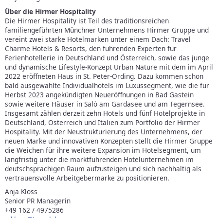
Über die Hirmer Hospitality
Die Hirmer Hospitality ist Teil des traditionsreichen
familiengeführten Münchner Unternehmens Hirmer Gruppe und
vereint zwei starke Hotelmarken unter einem Dach: Travel
Charme Hotels & Resorts, den führenden Experten für
Ferienhotellerie in Deutschland und Österreich, sowie das junge
und dynamische Lifestyle-Konzept Urban Nature mit dem im April
2022 eröffneten Haus in St. Peter-Ording. Dazu kommen schon
bald ausgewählte Individualhotels im Luxussegment, wie die für
Herbst 2023 angekündigten Neueröffnungen in Bad Gastein
sowie weitere Häuser in Salò am Gardasee und am Tegernsee.
Insgesamt zählen derzeit zehn Hotels und fünf Hotelprojekte in
Deutschland, Österreich und Italien zum Portfolio der Hirmer
Hospitality. Mit der Neustrukturierung des Unternehmens, der
neuen Marke und innovativen Konzepten stellt die Hirmer Gruppe
die Weichen für ihre weitere Expansion im Hotelsegment, um
langfristig unter die marktführenden Hotelunternehmen im
deutschsprachigen Raum aufzusteigen und sich nachhaltig als
vertrauensvolle Arbeitgebermarke zu positionieren.
Anja Kloss
Senior PR Managerin
+49 162 / 4975286