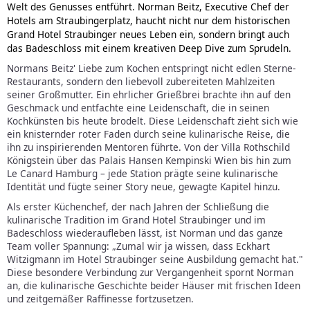
Welt des Genusses entführt. Norman Beitz, Executive Chef der
Hotels am Straubingerplatz, haucht nicht nur dem historischen
Grand Hotel Straubinger neues Leben ein, sondern bringt auch
das Badeschloss mit einem kreativen Deep Dive zum Sprudeln.
Normans Beitz' Liebe zum Kochen entspringt nicht edlen Sterne-
Restaurants, sondern den liebevoll zubereiteten Mahlzeiten
seiner Großmutter. Ein ehrlicher Grießbrei brachte ihn auf den
Geschmack und entfachte eine Leidenschaft, die in seinen
Kochkünsten bis heute brodelt. Diese Leidenschaft zieht sich wie
ein knisternder roter Faden durch seine kulinarische Reise, die
ihn zu inspirierenden Mentoren führte. Von der Villa Rothschild
Königstein über das Palais Hansen Kempinski Wien bis hin zum
Le Canard Hamburg – jede Station prägte seine kulinarische
Identität und fügte seiner Story neue, gewagte Kapitel hinzu.
Als erster Küchenchef, der nach Jahren der Schließung die
kulinarische Tradition im Grand Hotel Straubinger und im
Badeschloss wiederaufleben lässt, ist Norman und das ganze
Team voller Spannung: „Zumal wir ja wissen, dass Eckhart
Witzigmann im Hotel Straubinger seine Ausbildung gemacht hat."
Diese besondere Verbindung zur Vergangenheit spornt Norman
an, die kulinarische Geschichte beider Häuser mit frischen Ideen
und zeitgemäßer Raffinesse fortzusetzen.