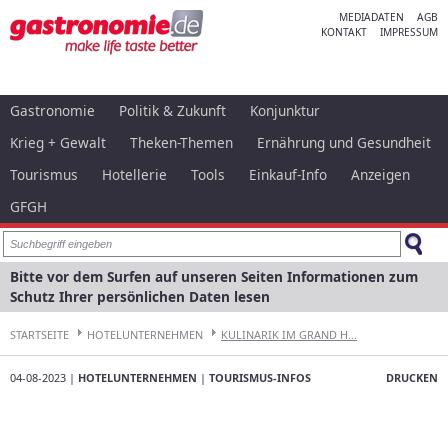
MEDIADATEN
AGB
KONTAKT
IMPRESSUM
Gastronomie
Politik & Zukunft
Konjunktur
Krieg + Gewalt
Theken-Themen
Ernährung und Gesundheit
Tourismus
Hotellerie
Tools
Einkauf-Info
Anzeigen
GFGH
Bitte vor dem Surfen auf unseren Seiten Informationen zum
Schutz Ihrer persönlichen Daten lesen
STARTSEITE
HOTELUNTERNEHMEN
KULINARIK IM GRAND H...
04-08-2023 |
HOTELUNTERNEHMEN
|
TOURISMUS-INFOS
DRUCKEN