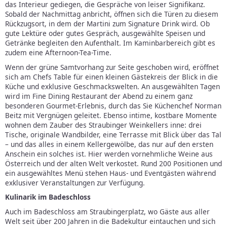
das Interieur gediegen, die Gespräche von leiser Signifikanz.
Sobald der Nachmittag anbricht, öffnen sich die Türen zu diesem
Rückzugsort, in dem der Martini zum Signature Drink wird. Ob
gute Lektüre oder gutes Gespräch, ausgewählte Speisen und
Getränke begleiten den Aufenthalt. Im Kaminbarbereich gibt es
zudem eine Afternoon-Tea-Time.
Wenn der grüne Samtvorhang zur Seite geschoben wird, eröffnet
sich am Chefs Table für einen kleinen Gästekreis der Blick in die
Küche und exklusive Geschmackswelten. An ausgewählten Tagen
wird im Fine Dining Restaurant der Abend zu einem ganz
besonderen Gourmet-Erlebnis, durch das Sie Küchenchef Norman
Beitz mit Vergnügen geleitet. Ebenso intime, kostbare Momente
wohnen dem Zauber des Straubinger Weinkellers inne: drei
Tische, originale Wandbilder, eine Terrasse mit Blick über das Tal
– und das alles in einem Kellergewölbe, das nur auf den ersten
Anschein ein solches ist. Hier werden vornehmliche Weine aus
Österreich und der alten Welt verkostet. Rund 200 Positionen und
ein ausgewähltes Menü stehen Haus- und Eventgästen während
exklusiver Veranstaltungen zur Verfügung.
Kulinarik im Badeschloss
Auch im Badeschloss am Straubingerplatz, wo Gäste aus aller
Welt seit über 200 Jahren in die Badekultur eintauchen und sich