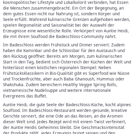
kosmopolitischer Lifestyle und Lokalkolorit verbinden, hat Essen
die Menschen zusammengebracht. Ein Ort der Begegnung, an
dem gutes Essen nicht nur Nahrung ist, sondern Körper und
Seele erfüllt. Während kulinarische Grenzen aufgehoben werden,
spielen Regionalität und Saisonalität bei der Auswahl der
Erzeugnisse eine wesentliche Rolle. Verkörpert von Auntie Heidi,
die mit ihrem Soulfood die Badeschloss-Community nährt.
Im Badeschloss werden Frühstück und Dinner serviert. Zudem
haben die Kaminbar und die Schlossbar für den Austausch und
den Rückzug geöffnet: Bereits am Morgen, zum kulinarischen
Start in den Tag, bedient sich Österreich der Küchen der Welt und
hinterlässt einen köstlichen regionalen Stempel: Neben
Frühstücksklassikern in Bio-Qualität gibt es Superfood wie Nüsse
und Trockenfrüchte, aber auch Baba Ghanoush, Hummus oder
Shakshuka. Zudem bereichern Healthy Veggie Spring Rolls,
vietnamesische Nudelsuppe und weitere internationale
Evergreens das Buffet.
Auntie Heidi, die gute Seele der Badeschloss-Küche, kocht alpines
Soulfood. Im Badeschloss-Restaurant werden gesunde, kreative
Gerichte serviert, die eine Ode an das Reisen, an die Aromen
dieser Welt sind. Jedes Rezept wird mit einem Twist verfeinert,
der Auntie Heidis Geheimnis bleibt. Die Geschmacksintensität
der Produkte zählt, jedes Erzeugnis bringt seinen und den