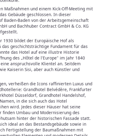
otelikone.
en Maßnahmen und einem Kick-Off-Meeting mit
 das Gebäude geschlossen. In dieser
of Baden-Baden von der Arbeitsgemeinschaft
t mbH und Bachhuber Contract GmbH & Co. KG
gestellt.
 1930 bildet der Europäische Hof als
 das geschichtsträchtige Fundament für das
nte das Hotel auf eine illustre Historie
ffnung des „Hôtel de l'Europe" im Jahr 1840
ine anspruchsvolle Klientel an. Seitdem
ie Kaiserin Sisi, aber auch Künstler und
n, verheißen die Icons raffinierten Luxus und
dhotellerie: Grandhotel Belvédère, Frankfurter
rkhotel Düsseldorf, Grandhotel Handelshof,
Namen, in die sich auch das Hotel
ihen wird. Jedes dieser Häuser hat seine
er finden Umbau und Modernisierung des
utsam hinter der historischen Fassade statt.
sich ideal an das Bestandsgebäude sowie in
 nach Fertigstellung der Baumaßnahmen mit
h wertvollen Elementen und modernen Details