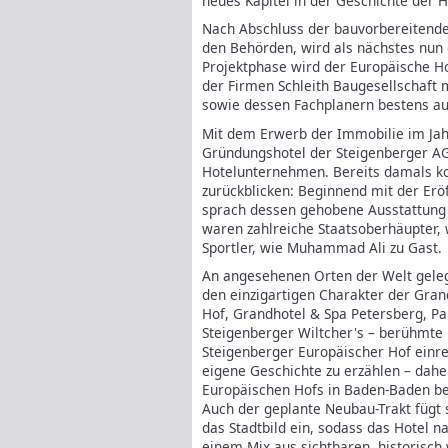
neues Kapitel in der Geschichte der H
Nach Abschluss der bauvorbereitend
den Behörden, wird als nächstes nun
Projektphase wird der Europäische H
der Firmen Schleith Baugesellschaf
sowie dessen Fachplanern bestens auf
Mit dem Erwerb der Immobilie im Jahr
Gründungshotel der Steigenberger AG
Hotelunternehmen. Bereits damals kon
zurückblicken: Beginnend mit der Erö
sprach dessen gehobene Ausstattung e
waren zahlreiche Staatsoberhäupter, w
Sportler, wie Muhammad Ali zu Gast.
An angesehenen Orten der Welt gelege
den einzigartigen Charakter der Gran
Hof, Grandhotel & Spa Petersberg, Pa
Steigenberger Wiltcher's – berühmte 
Steigenberger Europäischer Hof einre
eigene Geschichte zu erzählen – dah
Europäischen Hofs in Baden-Baden beh
Auch der geplante Neubau-Trakt fügt 
das Stadtbild ein, sodass das Hotel
einem Mix aus sichtbaren, historisc