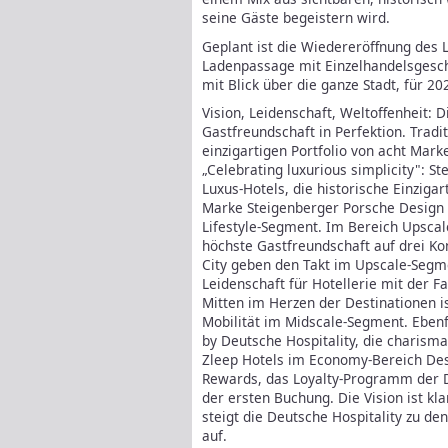
seine Gäste begeistern wird.
Geplant ist die Wiedereröffnung des 
Ladenpassage mit Einzelhandelsgesch
mit Blick über die ganze Stadt, für 20
Vision, Leidenschaft, Weltoffenheit: D
Gastfreundschaft in Perfektion. Tradi
einzigartigen Portfolio von acht Mark
„Celebrating luxurious simplicity": 
Luxus-Hotels, die historische Einziga
Marke Steigenberger Porsche Design H
Lifestyle-Segment. Im Bereich Upscal
höchste Gastfreundschaft auf drei Kont
City geben den Takt im Upscale-Segme
Leidenschaft für Hotellerie mit der Fa
Mitten im Herzen der Destinationen i
Mobilität im Midscale-Segment. Ebenf
by Deutsche Hospitality, die charism
Zleep Hotels im Economy-Bereich Desi
Rewards, das Loyalty-Programm der D
der ersten Buchung. Die Vision ist 
steigt die Deutsche Hospitality zu d
auf.