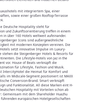
Luxushotels mit integriertem Spa, einer
äften, sowie einer großen Rooftop-Terrasse
24.
ie Deutsche Hospitality steht für
tion und Zukunftsorientierung treffen in einem
en in über 160 Hotels weltweit aufeinander.
Steigenberger Icons sind außergewöhnliche
rtigkeit mit modernen Konzepten vereinen. Die
otels setzt innovative Impulse im Luxury-
e stehen die Steigenberger Hotels & Resorts für
inenten. Die Lifestyle-Hotels von Jaz in the
nt vor. House of Beats verknüpft die
szination für Lifestyle, Fashion und Musik.
st IntercityHotel die Heimat für Komfort und
alls im Midscale-Segment positioniert ist MAXX
atische Conversion-Brand. Smart verknüpft
gn und Funktionalität. All diese Marken eint H-
eutschen Hospitality mit Vorteilen schon ab
klar: Gemeinsam mit dem Shareholder Huazhu
en führenden europäischen Hotelgesellschaften