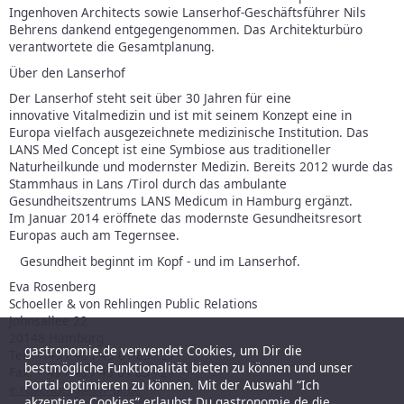
Ingenhoven Architects sowie Lanserhof-Geschäftsführer Nils
Behrens dankend entgegengenommen. Das Architekturbüro
verantwortete die Gesamtplanung.
Über den Lanserhof
Der Lanserhof steht seit über 30 Jahren für eine
innovative Vitalmedizin und ist mit seinem Konzept eine in
Europa vielfach ausgezeichnete medizinische Institution. Das
LANS Med Concept ist eine Symbiose aus traditioneller
Naturheilkunde und modernster Medizin. Bereits 2012 wurde das
Stammhaus in Lans /Tirol durch das ambulante
Gesundheitszentrums LANS Medicum in Hamburg ergänzt.
Im Januar 2014 eröffnete das modernste Gesundheitsresort
Europas auch am Tegernsee.
Gesundheit beginnt im Kopf - und im Lanserhof.
Eva Rosenberg
Schoeller & von Rehlingen Public Relations
Johnsallee 22
20148 Hamburg
gastronomie.de verwendet Cookies, um Dir die
Tel: + 49 / 40 / 45 01 83 - 27
bestmögliche Funktionalität bieten zu können und unser
Fax: + 49 / 40 / 45 01 83 - 21
Portal optimieren zu können. Mit der Auswahl “Ich
e.rosenberg@svr-pr.de
akzeptiere Cookies” erlaubst Du gastronomie.de die