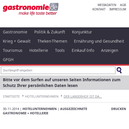
MEDIADATEN
AGB
KONTAKT
IMPRESSUM
Gastronomie
Politik & Zukunft
Konjunktur
Krieg + Gewalt
Theken-Themen
Ernährung und Gesundheit
Tourismus
Hotellerie
Tools
Einkauf-Info
Anzeigen
GFGH
Bitte vor dem Surfen auf unseren Seiten Informationen zum
Schutz Ihrer persönlichen Daten lesen
STARTSEITE
HOTELUNTERNEHMEN
DER LANSERHOF IST DA...
30-11-2014 |
HOTELUNTERNEHMEN
|
AUSGEZEICHNETE
DRUCKEN
GASTRONOMIE + HOTELLERIE