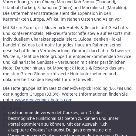
Voreröffnung, so in Chiang Mai und Koh Samui (Thailand),
Istanbul (Türkei), Schanghai (China) und Marrakesch (Marokko).
Die Unternehmensstrategie sieht die Expansion in den
Kernmärkten Europa, Afrika, im Nahen Osten und Asien vor.
Mit Sitz in Zürich, ist Mövenpick Hotels & Resorts auf Geschäfts-
und Konferenzhotels, Nil-Kreuzfahrtschiffe sowie auf Resorts mit
individuellem Charakter spezialisiert. „Global denken - lokal
handeln" ist das Leitmotiv für jedes Haus im Rahmen seiner
gesellschaftlichen Verantwortung. Geprägt durch ihre Schweizer
Wurzeln, steht die Hotelgruppe für entgegenkommenden Service
und kulinarische Genüsse – verbunden mit einer persönlichen
Note. Darüber hinaus ist Mövenpick Hotels & Resorts das am
meisten Green Globe zertifizierte Hotelunternehmen und
dokumentiert so den Respekt für die Umwelt.
Die Hotelgruppe ist im Besitz der Mövenpick Holding (66,7%) und
der Kingdom Gruppe (33,3%). Weitere Informationen finden Sie
unter
www.moevenpick-hotels.com
.
primo-PR
gastronomie.de verwendet Cookies, um Dir die
Am Borsdorfer 13
bestmögliche Funktionalität bieten zu können und unser
60435 Frankfurt
Portal optimieren zu können. Mit der Auswahl “Ich
E-Mail:
a.heussner@primo-pr.com
akzeptiere Cookies” erlaubst Du gastronomie.de die
Verwendung von Cookies. gastronomie.de kann diese Daten