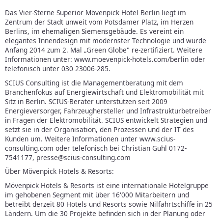
Das Vier-Sterne Superior Mövenpick Hotel Berlin liegt im
Zentrum der Stadt unweit vom Potsdamer Platz, im Herzen
Berlins, im ehemaligen Siemensgebäude. Es vereint ein
elegantes Innendesign mit modernster Technologie und wurde
Anfang 2014 zum 2. Mal „Green Globe" re-zertifiziert. Weitere
Informationen unter: www.moevenpick-hotels.com/berlin oder
telefonisch unter 030 23006-285.
SCIUS Consulting ist die Managementberatung mit dem
Branchenfokus auf Energiewirtschaft und Elektromobilität mit
Sitz in Berlin. SCIUS-Berater unterstützen seit 2009
Energieversorger, Fahrzeughersteller und Infrastrukturbetreiber
in Fragen der Elektromobilität. SCIUS entwickelt Strategien und
setzt sie in der Organisation, den Prozessen und der IT des
Kunden um. Weitere Informationen unter www.scius-
consulting.com oder telefonisch bei Christian Guhl 0172-
7541177, presse@scius-consulting.com
Über Mövenpick Hotels & Resorts:
Mövenpick Hotels & Resorts ist eine internationale Hotelgruppe
im gehobenen Segment mit über 16'000 Mitarbeitern und
betreibt derzeit 80 Hotels und Resorts sowie Nilfahrtschiffe in 25
Ländern. Um die 30 Projekte befinden sich in der Planung oder