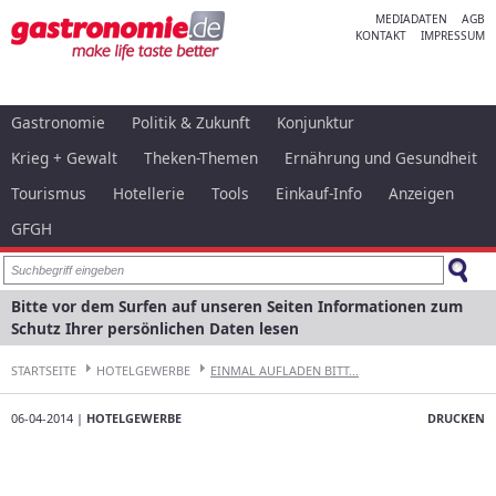
MEDIADATEN
AGB
KONTAKT
IMPRESSUM
Gastronomie
Politik & Zukunft
Konjunktur
Krieg + Gewalt
Theken-Themen
Ernährung und Gesundheit
Tourismus
Hotellerie
Tools
Einkauf-Info
Anzeigen
GFGH
Bitte vor dem Surfen auf unseren Seiten Informationen zum
Schutz Ihrer persönlichen Daten lesen
STARTSEITE
HOTELGEWERBE
EINMAL AUFLADEN BITT...
06-04-2014 |
HOTELGEWERBE
DRUCKEN