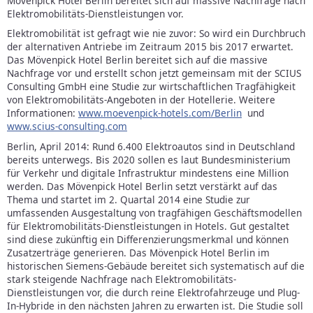
Mövenpick Hotel Berlin bereitet sich auf massive Nachfrage nach
Elektromobilitäts-Dienstleistungen vor.
Elektromobilität ist gefragt wie nie zuvor: So wird ein Durchbruch
der alternativen Antriebe im Zeitraum 2015 bis 2017 erwartet.
Das Mövenpick Hotel Berlin bereitet sich auf die massive
Nachfrage vor und erstellt schon jetzt gemeinsam mit der SCIUS
Consulting GmbH eine Studie zur wirtschaftlichen Tragfähigkeit
von Elektromobilitäts-Angeboten in der Hotellerie. Weitere
Informationen:
www.moevenpick-hotels.com/Berlin
und
www.scius-consulting.com
Berlin, April 2014: Rund 6.400 Elektroautos sind in Deutschland
bereits unterwegs. Bis 2020 sollen es laut Bundesministerium
für Verkehr und digitale Infrastruktur mindestens eine Million
werden. Das Mövenpick Hotel Berlin setzt verstärkt auf das
Thema und startet im 2. Quartal 2014 eine Studie zur
umfassenden Ausgestaltung von tragfähigen Geschäftsmodellen
für Elektromobilitäts-Dienstleistungen in Hotels. Gut gestaltet
sind diese zukünftig ein Differenzierungsmerkmal und können
Zusatzerträge generieren. Das Mövenpick Hotel Berlin im
historischen Siemens-Gebäude bereitet sich systematisch auf die
stark steigende Nachfrage nach Elektromobilitäts-
Dienstleistungen vor, die durch reine Elektrofahrzeuge und Plug-
In-Hybride in den nächsten Jahren zu erwarten ist. Die Studie soll