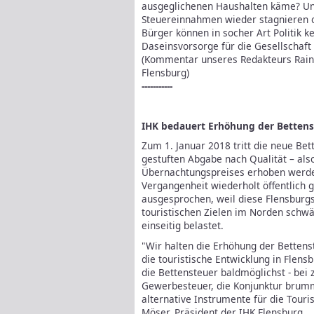
ausgeglichenen Haushalten käme? Un
Steuereinnahmen wieder stagnieren o
Bürger können in socher Art Politik
Daseinsvorsorge für die Gesellschaf
(Kommentar unseres Redakteurs Raine
Flensburg)
-----------
IHK bedauert Erhöhung der Bettens
Zum 1. Januar 2018 tritt die neue Bett
gestuften Abgabe nach Qualität – also
Übernachtungspreises erhoben werden
Vergangenheit wiederholt öffentlich
ausgesprochen, weil diese Flensburg
touristischen Zielen im Norden schw
einseitig belastet.
"Wir halten die Erhöhung der Bettens
die touristische Entwicklung in Flensb
die Bettensteuer baldmöglichst - bei 
Gewerbesteuer, die Konjunktur brummt
alternative Instrumente für die Tour
Möser, Präsident der IHK Flensburg.