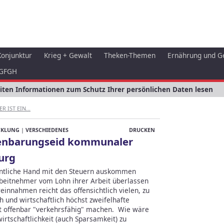
Konjunktur
Krieg + Gewalt
Theken-Themen
Ernährung und G
GFGH
eiten Informationen zum Schutz Ihrer persönlichen Daten lesen
R IST EIN...
CKLUNG
|
VERSCHIEDENES
DRUCKEN
ffenbarungseid kommunaler
burg
fentliche Hand mit den Steuern auskommen
rbeitnehmer vom Lohn ihrer Arbeit überlassen
einnahmen reicht das offensichtlich vielen, zu
h und wirtschaftlich höchst zweifelhafte
t offenbar "verkehrsfähig" machen. Wie wäre
rtschaftlichkeit (auch Sparsamkeit) zu