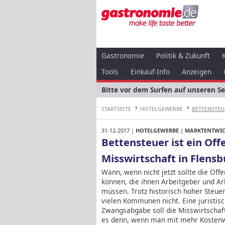
Gastronomie
Politik & Zukunft
Tools
Einkauf-Info
Anzeigen
Bitte vor dem Surfen auf unseren S
STARTSEITE
HOTELGEWERBE
BETTENSTEUE
31-12-2017 |
HOTELGEWERBE
|
MARKTENTWI
Bettensteuer ist ein O
Misswirtschaft in Flens
Wann, wenn nicht jetzt sollte die Öf
können, die ihnen Arbeitgeber und A
müssen. Trotz historisch hoher Steuer
vielen Kommunen nicht. Eine juristisc
Zwangsabgabe soll die Misswirtschaf
es denn, wenn man mit mehr Kostenwi