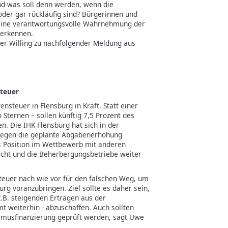
d was soll denn werden, wenn die
der gar rückläufig sind? Bürgerinnen und
 keine verantwortungsvolle Wahrnehmung der
t erkennen.
r Willing zu nachfolgender Meldung aus
teuer
ensteuer in Flensburg in Kraft. Statt einer
 Sternen – sollen künftig 7,5 Prozent des
. Die IHK Flensburg hat sich in der
 gegen die geplante Abgabenerhöhung
s Position im Wettbewerb mit anderen
ächt und die Beherbergungsbetriebe weiter
teuer nach wie vor für den falschen Weg, um
urg voranzubringen. Ziel sollte es daher sein,
z.B. steigenden Erträgen aus der
 weiterhin - abzuschaffen. Auch sollten
ismusfinanzierung geprüft werden, sagt Uwe