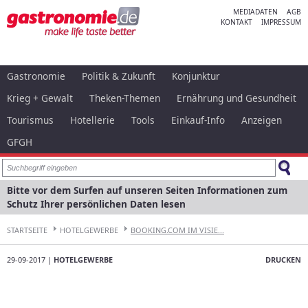
MEDIADATEN
AGB
KONTAKT
IMPRESSUM
Gastronomie
Politik & Zukunft
Konjunktur
Krieg + Gewalt
Theken-Themen
Ernährung und Gesundheit
Tourismus
Hotellerie
Tools
Einkauf-Info
Anzeigen
GFGH
Bitte vor dem Surfen auf unseren Seiten Informationen zum
Schutz Ihrer persönlichen Daten lesen
STARTSEITE
HOTELGEWERBE
BOOKING.COM IM VISIE...
29-09-2017 |
HOTELGEWERBE
DRUCKEN