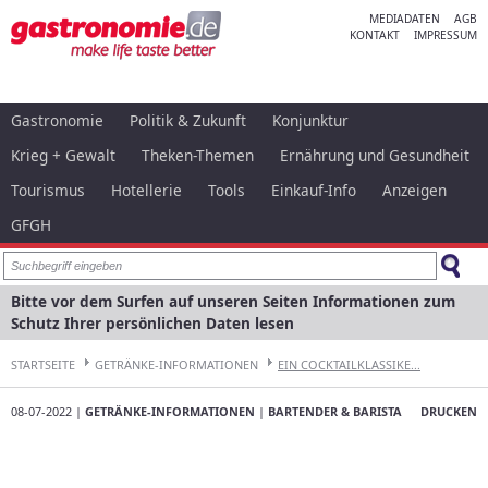
MEDIADATEN
AGB
KONTAKT
IMPRESSUM
Gastronomie
Politik & Zukunft
Konjunktur
Krieg + Gewalt
Theken-Themen
Ernährung und Gesundheit
Tourismus
Hotellerie
Tools
Einkauf-Info
Anzeigen
GFGH
Bitte vor dem Surfen auf unseren Seiten Informationen zum
Schutz Ihrer persönlichen Daten lesen
STARTSEITE
GETRÄNKE-INFORMATIONEN
EIN COCKTAILKLASSIKE...
08-07-2022 |
GETRÄNKE-INFORMATIONEN
|
BARTENDER & BARISTA
DRUCKEN